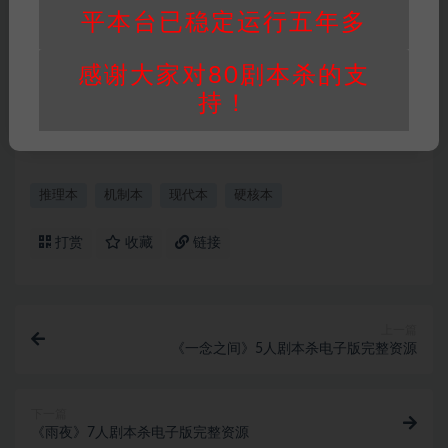
用。
平本台已稳定运行五年多
重要提醒
∶任何情况下，本站及相关人士对于访
问或购买使用引起的任何行为和纠纷，本站概不
感谢大家对80剧本杀的支
承担任何责任。未经许可的【搬运】和【账号共
持！
享】可能会被取消VIP，恕不另行通知！
推理本
机制本
现代本
硬核本
打赏
收藏
链接
上一篇
《一念之间》5人剧本杀电子版完整资源
下一篇
《雨夜》7人剧本杀电子版完整资源