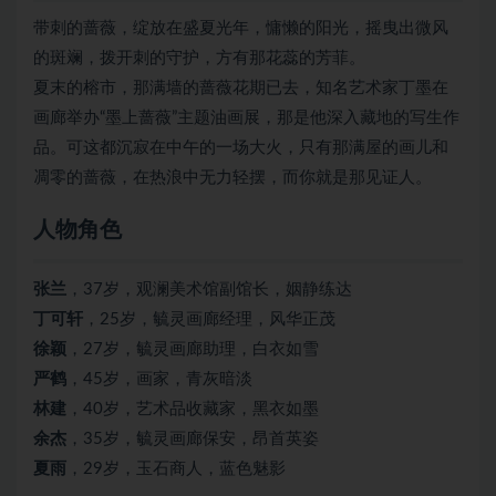
带刺的蔷薇，绽放在盛夏光年，慵懒的阳光，摇曳出微风
的斑斓，拨开刺的守护，方有那花蕊的芳菲。
夏末的榕市，那满墙的蔷薇花期已去，知名艺术家丁墨在
画廊举办“墨上蔷薇”主题油画展，那是他深入藏地的写生作
品。可这都沉寂在中午的一场大火，只有那满屋的画儿和
凋零的蔷薇，在热浪中无力轻摆，而你就是那见证人。
人物角色
张兰
，37岁，观澜美术馆副馆长，姻静练达
丁可轩
，25岁，毓灵画廊经理，风华正茂
徐颖
，27岁，毓灵画廊助理，白衣如雪
严鹤
，45岁，画家，青灰暗淡
林建
，40岁，艺术品收藏家，黑衣如墨
余杰
，35岁，毓灵画廊保安，昂首英姿
夏雨
，29岁，玉石商人，蓝色魅影