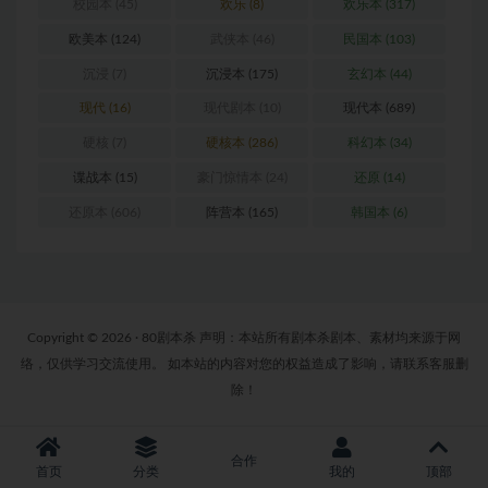
校园本
(45)
欢乐
(8)
欢乐本
(317)
欧美本
(124)
武侠本
(46)
民国本
(103)
沉浸
(7)
沉浸本
(175)
玄幻本
(44)
现代
(16)
现代剧本
(10)
现代本
(689)
硬核
(7)
硬核本
(286)
科幻本
(34)
谍战本
(15)
豪门惊情本
(24)
还原
(14)
还原本
(606)
阵营本
(165)
韩国本
(6)
Copyright © 2026 · 80剧本杀 声明：本站所有剧本杀剧本、素材均来源于网
络，仅供学习交流使用。 如本站的内容对您的权益造成了影响，请联系客服删
除！
合作
首页
分类
我的
顶部