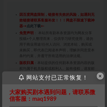
因百度网盘限制，链接有失效的风险，如遇到无
效链接请联系客服补发！！！网盘不限速下载神
器→
点此下载
←
免责声明
： 本站所有剧本杀资源均为网友分享
投稿+个人整理而来，仅供学习研究使用，请勿
用于商业用途!任何人访问、浏览本站，购买或
未购买，即代表已阅读本声明，理解并同意受本
条约约束，并遵守所有适用的法律法规。
版权归属
：本站提供的任何剧本杀资源内容的版
权均属于机关版权或权利人。如有侵权，请发邮
件通知并提供相关证实资料至邮箱
×
网站支付已正常恢复！
448271243@qq.com，如若情况属实，我们将
会在三天内下架相关剧本攻略。
大家购买剧本遇到问题，请联系微
积分说明
∶剧本杀下载所需积分非剧本杀资源自
信客服：maq1989
身价值，本站积分为本站收取的赞助费，用于本
站整理资料的时间成本及网站运营所需支出费