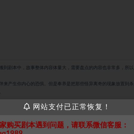
搬到剧本中，故事整体内容体量大，需要盘点的内容也非常多，所以
伴来产生你内心的恐惧。但是奉养是把那些怪异离奇的现象放置到杀
。
网站支付已正常恢复！
家购买剧本遇到问题，请联系微信客服：
接请联系客服补发！！！网盘不限速下载神器→
点此下载
←
aq1989