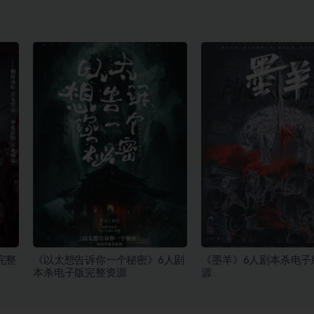
完整
《以太想告诉你一个秘密》6人剧
《墨羊》6人剧本杀电子
本杀电子版完整资源
源