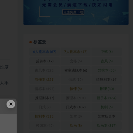
标签云
6人剧本杀
(67)
7人剧本杀
(17)
中式
(6)
反转本
(17)
变格
(6)
古风
(6)
难度
古风本
(323)
密室逃脱本
(6)
对抗本
(33)
恐怖本
(221)
情感
(15)
情感剧本
(14)
人手
情感本
(597)
惊悚
(8)
推理
(30)
推理剧本
(7)
推理本
(501)
新手本
(164)
×
日式
(9)
日式本
(107)
机制
(6)
机制本
(313)
架空
(8)
架空历史本
(102)
校园本
(45)
欢乐
(8)
欢乐本
(317)