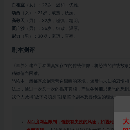
白相宜
（女）：22岁，温和，优雅。
颂西
（女）：21岁，成熟，妩媚。
高敬天
（男）：32岁，谨慎，精明。
夏广沙
（男）：36岁，细致，温厚。
彭力
（男）：30岁，豪迈，直率。
剧本测评
《奉养》建立于泰国真实存在的传统信仰，将恐怖的传统故事
稍微偏向困难。
恐怖本
一般都喜欢刻意营造黑暗的环境，然后与未知的恐惧相
法上，通过一次又一次的揭开真相，产生各种细思极恐的恐惧
我个人觉得“放下贪嗔痴”就是整个剧本想要传达的理念。
大
因百度网盘限制，链接有失效的风险，如遇到无效链
m