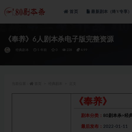
首页
最新剧本（终V专享）
全部
《奉养》6人剧本杀电子版完整资源
经典剧本
5 年前
0
228
4.99
当前位置：
首页
经典剧本
正文
《奉养》
剧本分类：
80剧本杀
>
经
最后发布：
2022-01-11