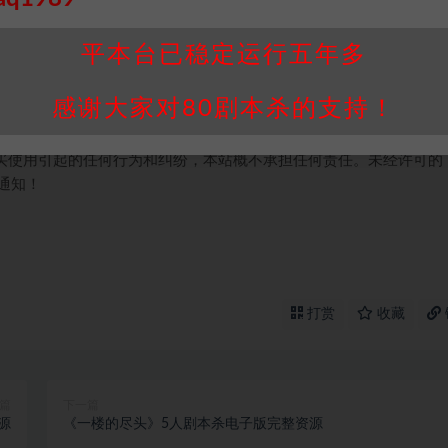
个人整理而来，仅供学习研究使用，请勿用于商业用途!任何人访问、
并同意受本条约约束，并遵守所有适用的法律法规。
平本台已稳定运行五年多
属于机关版权或权利人。如有侵权，请发邮件通知并提供相关证实资
我们将会在三天内下架相关剧本攻略。
感谢大家对80剧本杀的支持！
，本站积分为本站收取的赞助费，用于本站整理资料的时间成本及网
买使用引起的任何行为和纠纷，本站概不承担任何责任。未经许可的
通知！
打赏
收藏
篇
下一篇
源
《一楼的尽头》5人剧本杀电子版完整资源