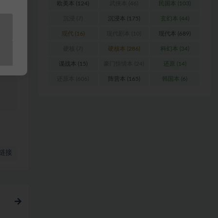
浏
欧美本
(124)
武侠本
(46)
民国本
(103)
沉浸
(7)
沉浸本
(175)
玄幻本
(44)
料
现代
(16)
现代剧本
(10)
现代本
(689)
硬核
(7)
硬核本
(286)
科幻本
(34)
站
谍战本
(15)
豪门惊情本
(24)
还原
(14)
还原本
(606)
阵营本
(165)
韩国本
(6)
链接