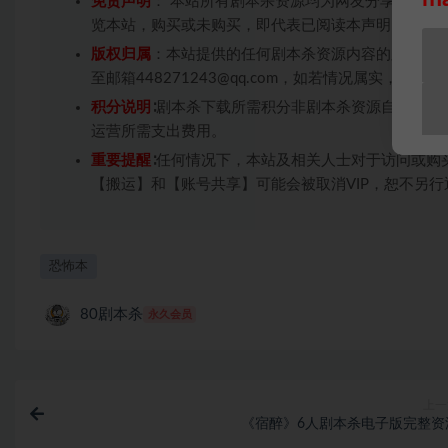
免责声明
： 本站所有剧本杀资源均为网友分享投稿+
览本站，购买或未购买，即代表已阅读本声明，理解
版权归属
：本站提供的任何剧本杀资源内容的版权均
至邮箱448271243@qq.com，如若情况属实，
积分说明
∶剧本杀下载所需积分非剧本杀资源自身价值
运营所需支出费用。
重要提醒
∶任何情况下，本站及相关人士对于访问或购
【搬运】和【账号共享】可能会被取消VIP，恕不另行
恐怖本
80剧本杀
永久会员
上一
《宿醉》6人剧本杀电子版完整资