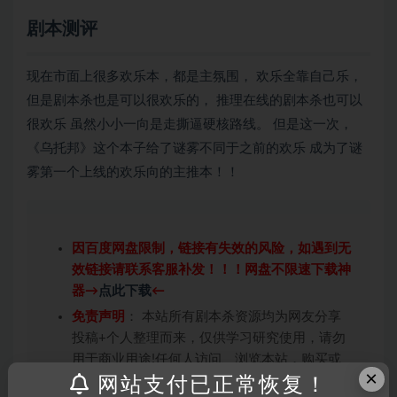
剧本测评
现在市面上很多欢乐本，都是主氛围， 欢乐全靠自己乐，
但是
剧本杀
也是可以很欢乐的， 推理在线的剧本杀也可以
很欢乐 虽然小小一向是走撕逼硬核路线。 但是这一次，
《乌托邦》这个本子给了谜雾不同于之前的欢乐 成为了谜
雾第一个上线的欢乐向的主推本！！
因百度网盘限制，链接有失效的风险，如遇到无
效链接请联系客服补发！！！网盘不限速下载神
器→
点此下载
←
免责声明
： 本站所有剧本杀资源均为网友分享
投稿+个人整理而来，仅供学习研究使用，请勿
用于商业用途!任何人访问、浏览本站，购买或
×
未购买，即代表已阅读本声明，理解并同意受本
网站支付已正常恢复！