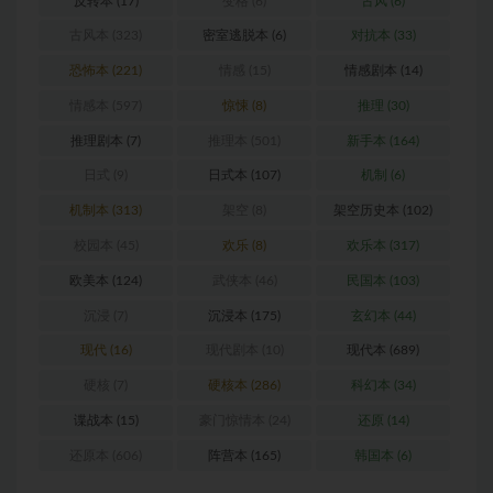
反转本
(17)
变格
(6)
古风
(6)
古风本
(323)
密室逃脱本
(6)
对抗本
(33)
恐怖本
(221)
情感
(15)
情感剧本
(14)
情感本
(597)
惊悚
(8)
推理
(30)
推理剧本
(7)
推理本
(501)
新手本
(164)
日式
(9)
日式本
(107)
机制
(6)
机制本
(313)
架空
(8)
架空历史本
(102)
校园本
(45)
欢乐
(8)
欢乐本
(317)
欧美本
(124)
武侠本
(46)
民国本
(103)
沉浸
(7)
沉浸本
(175)
玄幻本
(44)
现代
(16)
现代剧本
(10)
现代本
(689)
硬核
(7)
硬核本
(286)
科幻本
(34)
谍战本
(15)
豪门惊情本
(24)
还原
(14)
还原本
(606)
阵营本
(165)
韩国本
(6)