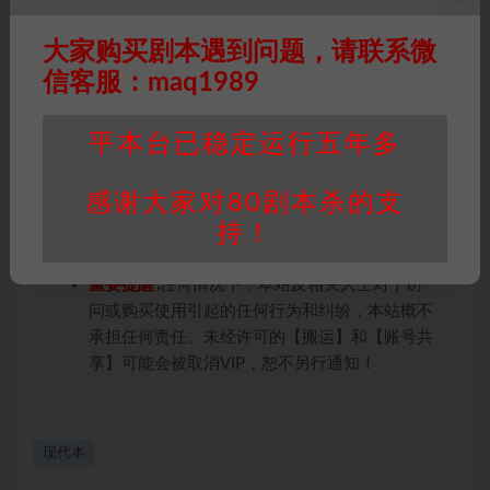
条约约束，并遵守所有适用的法律法规。
版权归属
：本站提供的任何剧本杀资源内容的版
大家购买剧本遇到问题，请联系微
权均属于机关版权或权利人。如有侵权，请发邮
信客服：maq1989
件通知并提供相关证实资料至邮箱
448271243@qq.com，如若情况属实，我们将
平本台已稳定运行五年多
会在三天内下架相关剧本攻略。
积分说明
∶剧本杀下载所需积分非剧本杀资源自
感谢大家对80剧本杀的支
身价值，本站积分为本站收取的赞助费，用于本
站整理资料的时间成本及网站运营所需支出费
持！
用。
重要提醒
∶任何情况下，本站及相关人士对于访
问或购买使用引起的任何行为和纠纷，本站概不
承担任何责任。未经许可的【搬运】和【账号共
享】可能会被取消VIP，恕不另行通知！
现代本