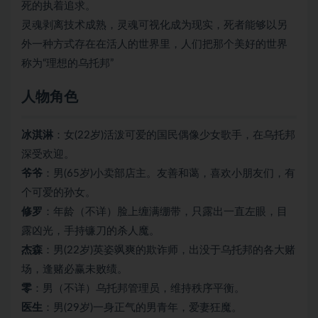
死的执着追求。
灵魂剥离技术成熟，灵魂可视化成为现实，死者能够以另
外一种方式存在在活人的世界里，人们把那个美好的世界
称为“理想的乌托邦”
人物角色
冰淇淋
：女(22岁)活泼可爱的国民偶像少女歌手，在乌托邦
深受欢迎。
爷爷
：男(65岁)小卖部店主。友善和蔼，喜欢小朋友们，有
个可爱的孙女。
修罗
：年龄（不详）脸上缠满绷带，只露出一直左眼，目
露凶光，手持镰刀的杀人魔。
杰森
：男(22岁)英姿飒爽的欺诈师，出没于乌托邦的各大赌
场，逢赌必赢未败绩。
零
：男（不详）乌托邦管理员，维持秩序平衡。
医生
：男(29岁)一身正气的男青年，爱妻狂魔。