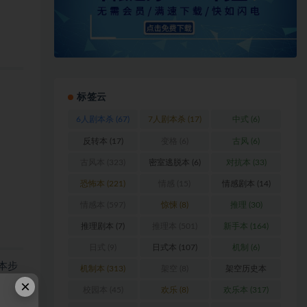
标签云
6人剧本杀
(67)
7人剧本杀
(17)
中式
(6)
反转本
(17)
变格
(6)
古风
(6)
古风本
(323)
密室逃脱本
(6)
对抗本
(33)
恐怖本
(221)
情感
(15)
情感剧本
(14)
情感本
(597)
惊悚
(8)
推理
(30)
推理剧本
(7)
推理本
(501)
新手本
(164)
日式
(9)
日式本
(107)
机制
(6)
本步
机制本
(313)
架空
(8)
架空历史本
×
(102)
校园本
(45)
欢乐
(8)
欢乐本
(317)
，棋