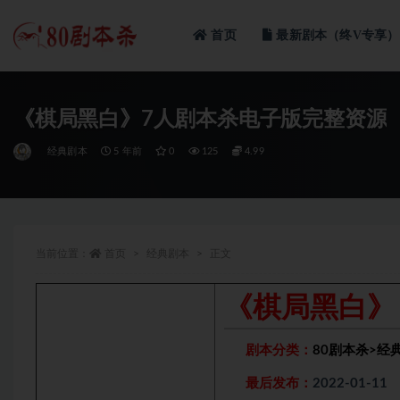
首页
最新剧本（终V专享）
全部
《棋局黑白》7人剧本杀电子版完整资源
经典剧本
5 年前
0
125
4.99
当前位置：
首页
经典剧本
正文
《棋局黑白》
剧本分类：
80剧本杀
>
经
最后发布：
2022-01-11