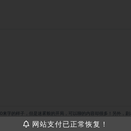
00来字的样子，但是迷雾般的开局，可以聊的内容却很多！另外，剧
网站支付已正常恢复！
！也不用担心中年人的故事出戏，它的剧情很完整！最令我喜欢的是