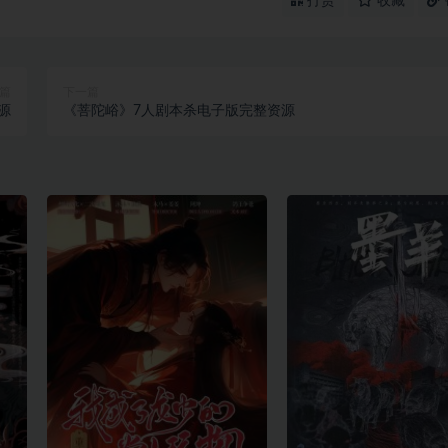
打赏
收藏
篇
下一篇
源
《菩陀峪》7人剧本杀电子版完整资源