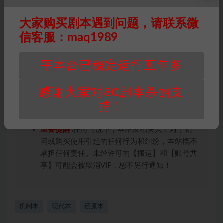
条约约束，并遵守所有适用的法律法规。
版权归属
：本站提供的任何剧本杀资源内容的版
大家购买剧本遇到问题，请联系微
权均属于机关版权或权利人。如有侵权，请发邮
信客服：maq1989
件通知并提供相关证实资料至邮箱
448271243@qq.com，如若情况属实，我们将
平本台已稳定运行五年多
会在三天内下架相关剧本攻略。
积分说明
∶剧本杀下载所需积分非剧本杀资源自
感谢大家对80剧本杀的支
身价值，本站积分为本站收取的赞助费，用于本
站整理资料的时间成本及网站运营所需支出费
持！
用。
重要提醒
∶任何情况下，本站及相关人士对于访
问或购买使用引起的任何行为和纠纷，本站概不
承担任何责任。未经许可的【搬运】和【账号共
享】可能会被取消VIP，恕不另行通知！
机制本
现代本
还原本