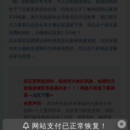
《枪》的机制非常简单，六人分组跑团搜证，跑团的机制
给予了玩家更多的自由度，但也会让不了解跑团的玩家搜
不到线索，搜不到线索就会导致无法还原故事，我们那车
尽力搜索后还是会有大量证据遗留下来，而且这个搜证挺
浪费时间的，大概搜证就要1-2小时？
其次就是组团搜证的时候其他玩家就挺尴尬的，没有证据
光靠人物剧本是聊不出来啥东西的，所以这个机制还需要
店家去处理～
因百度网盘限制，链接有失效的风险，如遇到无
效链接请联系客服补发！！！网盘不限速下载神
器→
点此下载
←
免责声明
： 本站所有剧本杀资源均为网友分享
投稿+个人整理而来，仅供学习研究使用，请勿
用于商业用途!任何人访问、浏览本站，购买或
×
未购买，即代表已阅读本声明，理解并同意受本
网站支付已正常恢复！