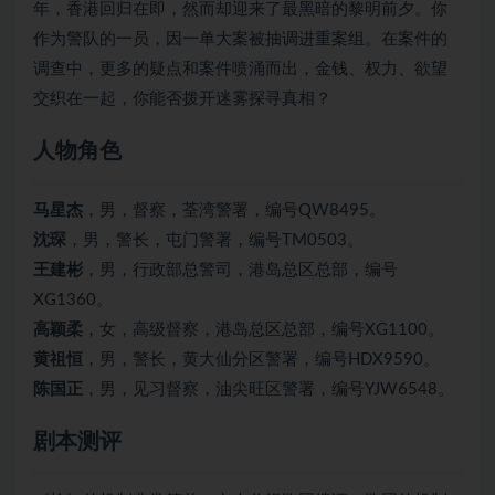
年，香港回归在即，然而却迎来了最黑暗的黎明前夕。你
作为警队的一员，因一单大案被抽调进重案组。在案件的
调查中，更多的疑点和案件喷涌而出，金钱、权力、欲望
交织在一起，你能否拨开迷雾探寻真相？
人物角色
马星杰
，男，督察，荃湾警署，编号QW8495。
沈琛
，男，警长，屯门警署，编号TM0503。
王建彬
，男，行政部总警司，港岛总区总部，编号
XG1360。
高颖柔
，女，高级督察，港岛总区总部，编号XG1100。
黄祖恒
，男，警长，黄大仙分区警署，编号HDX9590。
陈国正
，男，见习督察，油尖旺区警署，编号YJW6548。
剧本测评