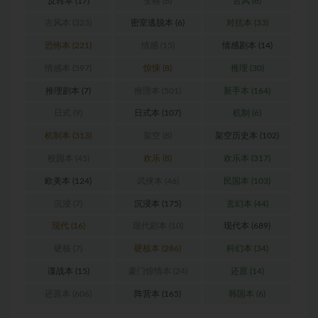
反转本
(17)
变格
(6)
古风
(6)
古风本
(323)
密室逃脱本
(6)
对抗本
(33)
恐怖本
(221)
情感
(15)
情感剧本
(14)
情感本
(597)
惊悚
(8)
推理
(30)
推理剧本
(7)
推理本
(501)
新手本
(164)
日式
(9)
日式本
(107)
机制
(6)
机制本
(313)
架空
(8)
架空历史本
(102)
校园本
(45)
欢乐
(8)
欢乐本
(317)
欧美本
(124)
武侠本
(46)
民国本
(103)
沉浸
(7)
沉浸本
(175)
玄幻本
(44)
现代
(16)
现代剧本
(10)
现代本
(689)
硬核
(7)
硬核本
(286)
科幻本
(34)
谍战本
(15)
豪门惊情本
(24)
还原
(14)
还原本
(606)
阵营本
(165)
韩国本
(6)