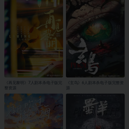
《再见黎明》7人剧本杀电子版完
《玄鸟》6人剧本杀电子版完整资
整资源
源