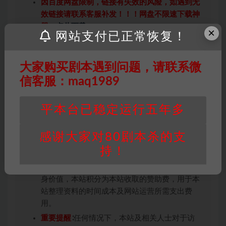
因百度网盘限制，链接有失效的风险，如遇到无
效链接请联系客服补发！！！网盘不限速下载神
器→
点此下载
←
×
网站支付已正常恢复！
免责声明
： 本站所有剧本杀资源均为网友分享
投稿+个人整理而来，仅供学习研究使用，请勿
用于商业用途!任何人访问、浏览本站，购买或
大家购买剧本遇到问题，请联系微
未购买，即代表已阅读本声明，理解并同意受本
信客服：maq1989
条约约束，并遵守所有适用的法律法规。
版权归属
：本站提供的任何剧本杀资源内容的版
平本台已稳定运行五年多
权均属于机关版权或权利人。如有侵权，请发邮
件通知并提供相关证实资料至邮箱
感谢大家对80剧本杀的支
448271243@qq.com，如若情况属实，我们将
持！
会在三天内下架相关剧本攻略。
积分说明
∶剧本杀下载所需积分非剧本杀资源自
身价值，本站积分为本站收取的赞助费，用于本
站整理资料的时间成本及网站运营所需支出费
用。
重要提醒
∶任何情况下，本站及相关人士对于访