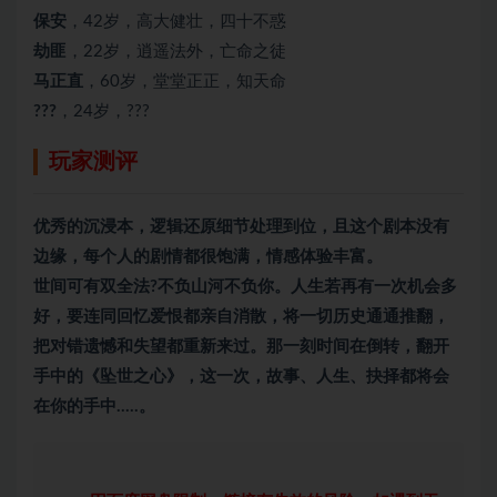
保安
，42岁，高大健壮，四十不惑
劫匪
，22岁，逍遥法外，亡命之徒
马正直
，60岁，堂堂正正，知天命
???
，24岁，???
玩家测评
优秀的
沉浸本
，逻辑还原细节处理到位，且这个剧本没有
边缘，每个人的剧情都很饱满，情感体验丰富。
世间可有双全法?不负山河不负你。人生若再有一次机会多
好，要连同回忆爱恨都亲自消散，将一切历史通通推翻，
把对错遗憾和失望都重新来过。那一刻时间在倒转，翻开
手中的《坠世之心》，这一次，故事、人生、抉择都将会
在你的手中.….。