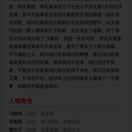
团、张氏集团、李氏集团这三个企业几乎决定着T市的经济
发展，而今天故事发生在张氏集团所开发的楼盘一始发顶
点别墅，而冯氏集团的王明就住在这里的别墅中，今天很
巧的是一群人都来到了王明家，并且发生了命案。对了都
忘记作自我介绍了“大家好，我是一名老司机，专业负责接
送旅客通往黄泉今天来这里，是为了带走几个罪大恶极，
不可饶恕之人。因为他们生前做过的事情，要让他们的灵
魂会受到无尽的折磨。其实我也不想来，我们也过平安
夜，可是这个任务是我们老总安排下来的，而且还有加班
工资，不来也不行。还好车上也没闲着有人就说了一个故
事，故事的开端是这样的。
人物角色
冯晓桐
，24岁，高富帅
张圆圆
，25岁，名门望族，金枝玉叶
穆念子
，28岁，温柔贤惠，美丽大方