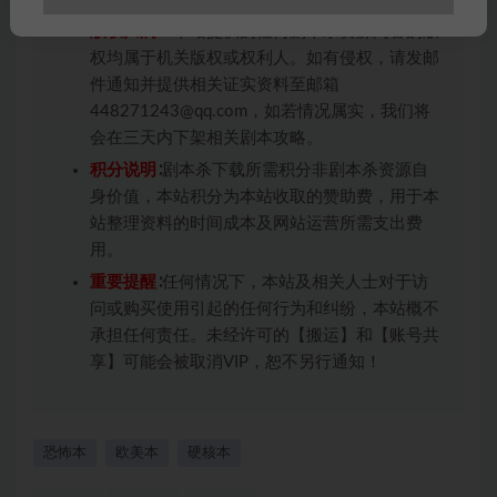
版权归属
：本站提供的任何剧本杀资源内容的版
权均属于机关版权或权利人。如有侵权，请发邮
件通知并提供相关证实资料至邮箱
448271243@qq.com，如若情况属实，我们将
会在三天内下架相关剧本攻略。
积分说明
∶剧本杀下载所需积分非剧本杀资源自
身价值，本站积分为本站收取的赞助费，用于本
站整理资料的时间成本及网站运营所需支出费
用。
重要提醒
∶任何情况下，本站及相关人士对于访
问或购买使用引起的任何行为和纠纷，本站概不
承担任何责任。未经许可的【搬运】和【账号共
享】可能会被取消VIP，恕不另行通知！
恐怖本
欧美本
硬核本