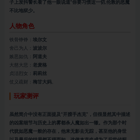
子上发抖警长看了他一眼说道“你要习惯这一切,伦敦的恶魔
不比地狱少。
人物角色
铁骨铮铮：
埃尔文
舍己为人：
波波尔
嫉恶如仇：
阿道夫
大慈大悲：
老麦格
贞洁烈女：
莉莉丝
仗义疏财：
梅甘大妈
。
玩家测评
虽然简介中没有正面提及“开膛手杰克”，但很显然其中描述
的凶案细节与历史上的雾都杀人魔如出一辙。作为那个时
代犹如恶魔一般的存在，他来无影去无踪，甚至他的身世
以及最后的结局都不得而知，这使杰克也成为了后世侦探