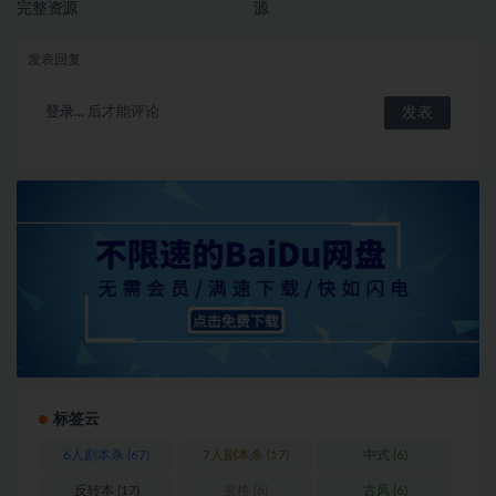
完整资源
源
发表回复
登录...
后才能评论
标签云
6人剧本杀
(67)
7人剧本杀
(17)
中式
(6)
反转本
(17)
变格
(6)
古风
(6)