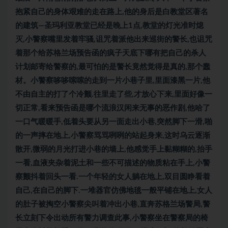
抱紧自己的身体艰难的走在路上,他的身后是白教堂区著名
的建筑—圣玛利亚教堂已经是晚上1点,教堂的灯光准时熄
灭,小警察嘴里发着牢骚,诅咒着派他出来巡街的警长,也诅咒
着那个给苏格兰场预告函的疯子天底下哪有把自己的杀人
计划邮寄给警察的,最可怕的是警长竟然觉得是真的,那个蠢
材。小警察哆哆嗦嗦的走到一片小巷子里,里面漆黑一片,他
不由自主的打了个冷颤.往里走了些,才放心下来,里面好像一
切正常,看来预告函是哪个流浪汉闲来无事的恶作剧,他哈了
一口气暖暖手,低着头要从另一面走出小巷,突然脚下一滑,啪
的一声摔在地上,小警察骂骂咧咧的站起身来,这时乌云逐渐
散开,微弱的月光打进小巷的墙上,他感觉手上黏糊糊的,抬手
一看,血液夹杂着泥土和一些不可描述的物质粘在手上,小警
察颤抖着回头一看.一个年轻的女人躺在地上,双目圆睁看着
自己,在自己的脚下.一堆器官仿佛地毯一般平铺在地上,女人
的肚子被掏空小警察尖叫着冲出小巷,直奔苏格兰场警局,警
长立刻下令出动所有警力调查此事,小警察坐在警察局的椅