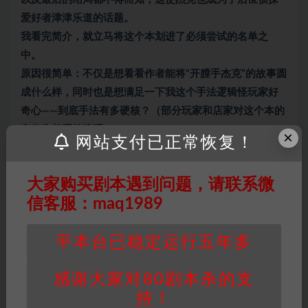
爱好者津津乐道的话题。
我看完简介，就立马将这个本划进了必须尝试的名单之
中。
原因很简单：不仅是想看看作者能将“开膛手杰克”的故事圆
成什么样，同时也是想满足一下我这个手法逻辑怪玩家好
奇心——到底手法有多硬核？（部分玩家和店家对这个本的
定位为超硬核推理）。
×
网站支付已正常恢复！
大家购买剧本遇到问题，请联系微
因百度网盘限制，链接有失效的风险，如遇到无
信客服：maq1989
效链接请联系客服补发！！！网盘不限速下载神
器→
点此下载
←
平本台已稳定运行五年多
免责声明
： 本站所有剧本杀资源均为网友分享
投稿+个人整理而来，仅供学习研究使用，请勿
用于商业用途!任何人访问、浏览本站，购买或
感谢大家对80剧本杀的支
未购买，即代表已阅读本声明，理解并同意受本
持！
条约约束，并遵守所有适用的法律法规。