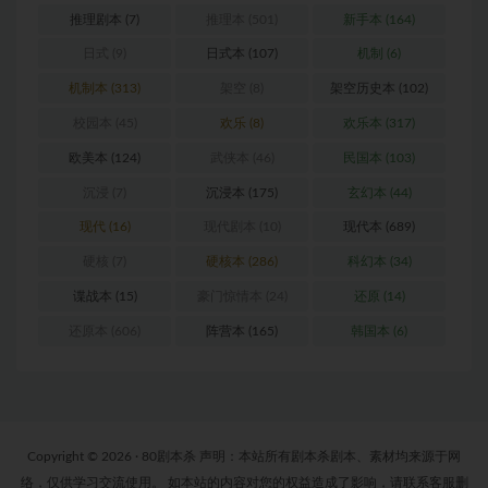
推理剧本
(7)
推理本
(501)
新手本
(164)
日式
(9)
日式本
(107)
机制
(6)
机制本
(313)
架空
(8)
架空历史本
(102)
校园本
(45)
欢乐
(8)
欢乐本
(317)
欧美本
(124)
武侠本
(46)
民国本
(103)
沉浸
(7)
沉浸本
(175)
玄幻本
(44)
现代
(16)
现代剧本
(10)
现代本
(689)
硬核
(7)
硬核本
(286)
科幻本
(34)
谍战本
(15)
豪门惊情本
(24)
还原
(14)
还原本
(606)
阵营本
(165)
韩国本
(6)
Copyright © 2026 · 80剧本杀 声明：本站所有剧本杀剧本、素材均来源于网
络，仅供学习交流使用。 如本站的内容对您的权益造成了影响，请联系客服删