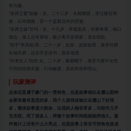
有兴趣。
“巫师之妻”如娅：女。二十三岁，头梳螺髻，穿过膝百褶
裙，以布缠腿，背一个盖着花布的背篓。
“巫师之妹”甘玛：女。十九岁，带着面具，衣裤单薄，袖口
镶边，身上总有香味，极少离开巫师家，喜欢唱歌。
“助手”李高柏:男。二十一岁，短发，皮肤较黑，身穿对襟
长袖衣裤，还在学堂读书，喜欢地理。
“外来女人”忱纱:女。二十岁，戴着帽子，身穿与寨中女性
不同的轻便衣服，行动敏捷，喜欢民俗和登山。
玩家测评
总体还是属于豪门的一贯特色，但是故事相比岳麓山那种
会要有趣有意思的多，我个人游戏体验比岳麓山下好很
多，整体故事庞大陈杂，出现的人物非常多，与前作几乎
无关联。死了很多人，捋整个故事时间线就能捋很久。案
件诡计上没有什么大亮点，但是故事上有非可控角色造成