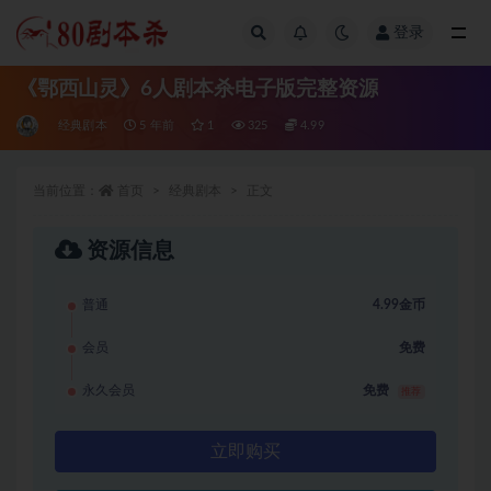
登录
全部
《鄂西山灵》6人剧本杀电子版完整资源
经典剧本
5 年前
1
325
4.99
当前位置：
首页
经典剧本
正文
资源信息
普通
4.99金币
会员
免费
永久会员
免费
推荐
立即购买