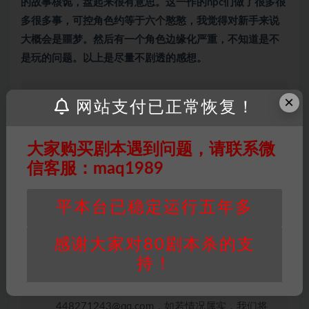
的故事核诡，盘起来很有意思。这一作的npc们做了很多很
多很多事，可控角色约等于六个憨憨，我觉得对新手来说
大概会是噩梦。然后有一个角色边缘化严重，不知道是不
是玩的问题。以上是尽量不剧透的感想。
×
网站支付已正常恢复！
因百度网盘限制，链接有失效的风险，如遇到无
效链接请联系客服补发！！！网盘不限速下载神
大家购买剧本遇到问题，请联系微
器→
点此下载
←
信客服：maq1989
免责声明
： 本站所有剧本杀资源均为网友分享
投稿+个人整理而来，仅供学习研究使用，请勿
用于商业用途!任何人访问、浏览本站，购买或
平本台已稳定运行五年多
未购买，即代表已阅读本声明，理解并同意受本
条约约束，并遵守所有适用的法律法规。
感谢大家对80剧本杀的支
版权归属
：本站提供的任何剧本杀资源内容的版
持！
权均属于机关版权或权利人。如有侵权，请发邮
件通知并提供相关证实资料至邮箱
448271243@qq.com，如若情况属实，我们将