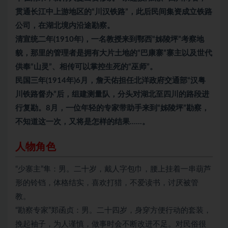
贯通长江中上游地区的“川汉铁路”，此后民间集资成立铁路
公司，在湖北境内沿途勘察。
清宣统二年(1910年)，一名教授来到鄂西“姊陵坪”考察地
貌，那里的管理者是拥有大片土地的“巴康寨”寨主以及世代
供奉“山灵”、相传可以掌控生死的“巫师”。
民国三年(1914年)6月，詹天佑担任北洋政府交通部“汉粤
川铁路督办”后，组建测量队，分头对湖北至四川的路段进
行复勘。8月，一位年轻的专家带助手来到“姊陵坪”勘察，
不知道这一次，又将是怎样的结果……。
人物角色
“少寨主”隼：男。二十岁，戴人字包巾，腰上挂着一串葫芦
形的铃铛，体格结实，喜欢打猎，不爱读书，讨厌被管
教。
“勘察专家”郑函贞：男。二十四岁，身穿方便行动的套装，
挽起袖子，为人谨慎，做事时会不断改进不足。对民俗很