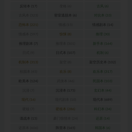
反转本
(17)
变格
(6)
古风
(6)
古风本
(323)
密室逃脱本
(6)
对抗本
(33)
恐怖本
(221)
情感
(15)
情感剧本
(14)
情感本
(597)
惊悚
(8)
推理
(30)
推理剧本
(7)
推理本
(501)
新手本
(164)
日式
(9)
日式本
(107)
机制
(6)
机制本
(313)
架空
(8)
架空历史本
(102)
校园本
(45)
欢乐
(8)
欢乐本
(317)
欧美本
(124)
武侠本
(46)
民国本
(103)
沉浸
(7)
沉浸本
(175)
玄幻本
(44)
现代
(16)
现代剧本
(10)
现代本
(689)
硬核
(7)
硬核本
(286)
科幻本
(34)
谍战本
(15)
豪门惊情本
(24)
还原
(14)
还原本
(606)
阵营本
(165)
韩国本
(6)