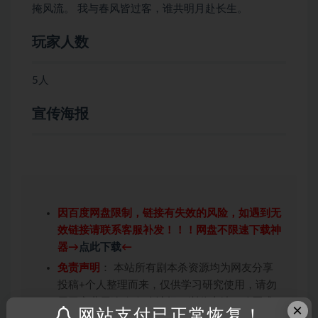
掩风流。 我与春风皆过客，谁共明月赴长生。
玩家人数
5人
宣传海报
因百度网盘限制，链接有失效的风险，如遇到无
效链接请联系客服补发！！！网盘不限速下载神
器→
点此下载
←
免责声明
： 本站所有剧本杀资源均为网友分享
投稿+个人整理而来，仅供学习研究使用，请勿
用于商业用途!任何人访问、浏览本站，购买或
×
网站支付已正常恢复！