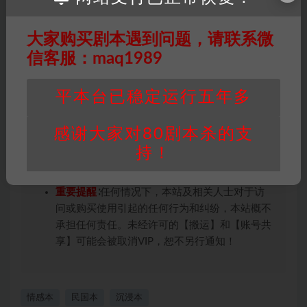
未购买，即代表已阅读本声明，理解并同意受本
条约约束，并遵守所有适用的法律法规。
大家购买剧本遇到问题，请联系微
版权归属
：本站提供的任何剧本杀资源内容的版
权均属于机关版权或权利人。如有侵权，请发邮
信客服：maq1989
件通知并提供相关证实资料至邮箱
448271243@qq.com，如若情况属实，我们将
平本台已稳定运行五年多
会在三天内下架相关剧本攻略。
积分说明
∶剧本杀下载所需积分非剧本杀资源自
感谢大家对80剧本杀的支
身价值，本站积分为本站收取的赞助费，用于本
持！
站整理资料的时间成本及网站运营所需支出费
用。
重要提醒
∶任何情况下，本站及相关人士对于访
问或购买使用引起的任何行为和纠纷，本站概不
承担任何责任。未经许可的【搬运】和【账号共
享】可能会被取消VIP，恕不另行通知！
情感本
民国本
沉浸本