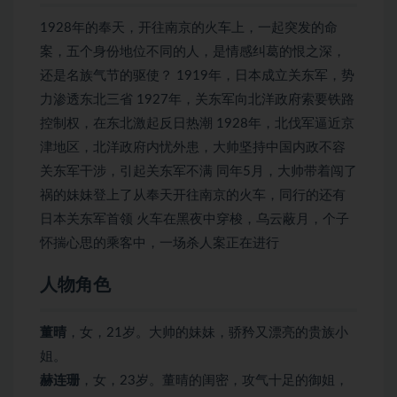
1928年的奉天，开往南京的火车上，一起突发的命
案，五个身份地位不同的人，是情感纠葛的恨之深，
还是名族气节的驱使？ 1919年，日本成立关东军，势
力渗透东北三省 1927年，关东军向北洋政府索要铁路
控制权，在东北激起反日热潮 1928年，北伐军逼近京
津地区，北洋政府内忧外患，大帅坚持中国内政不容
关东军干涉，引起关东军不满 同年5月，大帅带着闯了
祸的妹妹登上了从奉天开往南京的火车，同行的还有
日本关东军首领 火车在黑夜中穿梭，乌云蔽月，个子
怀揣心思的乘客中，一场杀人案正在进行
人物角色
董晴
，女，21岁。大帅的妹妹，骄矜又漂亮的贵族小
姐。
赫连珊
，女，23岁。董晴的闺密，攻气十足的御姐，