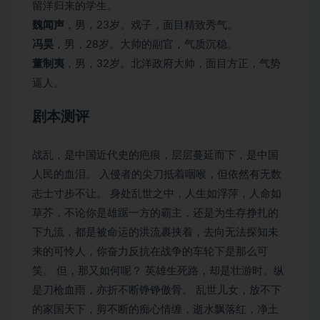
留洋归来的学生。
魏闻声
，男，23岁。戏子，面目精致秀气。
冯昊
，男，28岁。大帅的副官，气质沉稳。
董制夷
，男，32岁。北洋政府大帅，面目方正，气势
逼人。
剧本测评
战乱，是中国近代史的疤痕，层层蔓延而下，是中国
人民的血泪。 入侵者的尖刀抵着咽喉，但依然有无数
志士寸步不让。 身处乱世之中，人生如浮萍，人命如
草芥，不论你是雄踞一方的霸主，还是为生存挣扎的
下九流，都是被命运的洪流裹挟着，去向无法探知未
来的可怜人，你奋力反抗在战争的车轮下是那么可
笑。 但，那又如何呢？ 英雄生死路，却是壮游时。纵
是刀枪血雨，亦折不断铮铮傲骨。 乱世儿女，放不下
的家国天下，剪不断的痴心情缠，逝水飘落红，净土