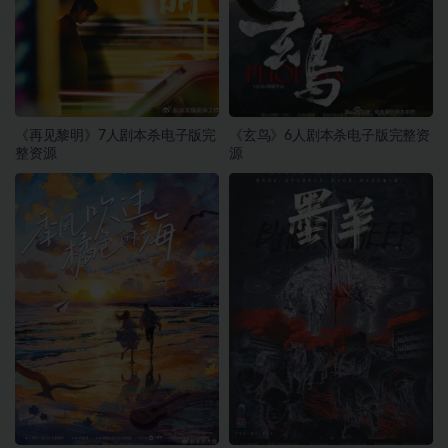
《再见黎明》7人剧本杀电子版完
《玄鸟》6人剧本杀电子版完整资
整资源
源