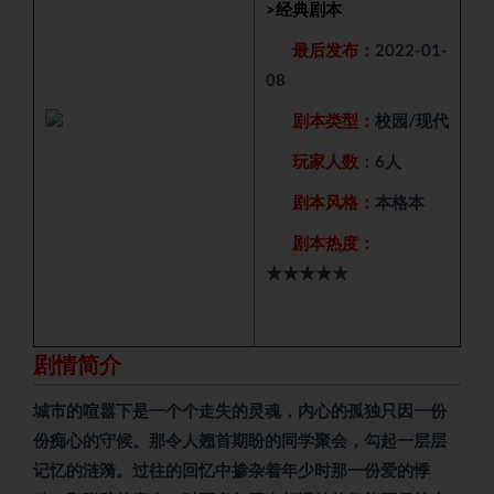
>
经典剧本
最后发布：
2022-01-
08
剧本类型：
校园/现代
玩家人数：
6人
剧本风格：
本格本
剧本热度：
★★★★★
剧情简介
城市的喧嚣下是一个个走失的灵魂，内心的孤独只因一份
份痴心的守候。那令人翘首期盼的同学聚会，勾起一层层
记忆的涟漪。过往的回忆中掺杂着年少时那一份爱的悸