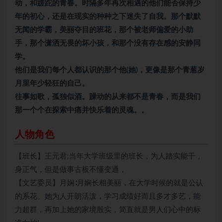
动，和蹉跎的青春。时隔多年再次相遇的他们能否保持少
年的初心，还是在现实的种种之下迷失了自我。那个默默
无闻的学霸，美丽夺目的班花，那个被老师偏爱的小助
手，那个潇洒无畏的坏小孩，和那个没有存在感的安静同
学。
他们是我们每个人都认识的那个他(她)，更像是那个青葱岁
月里年少轻狂的自己。
往事如歌，孤独似酒。躁动的从来都不是青春，而是我们
那一个个在探索中痛并快乐着的灵魂。。
人物角色
【班长】王元君;当年大学班级里的班长，为人踏实能干，
身正气，但是做事古板不懂变通，
【文艺委员】月娴∶月娴长相美丽，在大学时候的就是公认
的系花。她为人开朗活泼，学习成绩好而且多才多艺，能
力超群，再加上她的家境殷实，简直就是男人们心中的标