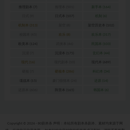
推理剧本
(7)
推理本
(501)
新手本
(164)
日式
(9)
日式本
(107)
机制
(6)
机制本
(313)
架空
(8)
架空历史本
(102)
校园本
(45)
欢乐
(8)
欢乐本
(317)
欧美本
(124)
武侠本
(46)
民国本
(103)
沉浸
(7)
沉浸本
(175)
玄幻本
(44)
现代
(16)
现代剧本
(10)
现代本
(689)
硬核
(7)
硬核本
(286)
科幻本
(34)
谍战本
(15)
豪门惊情本
(24)
还原
(14)
还原本
(606)
阵营本
(165)
韩国本
(6)
Copyright © 2026 · 80剧本杀 声明：本站所有剧本杀剧本、素材均来源于网