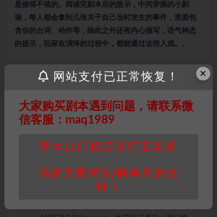
是做得不错的。阅读完剧本后的提示，中间穿插的小剧
场，每人都会拿到几张关于自己当时发生的事件，里面包
含你的台词、动作等，除此之外还有内心描写，语气神态
的提示，玩家在演绎的过程中，都能通过这些入戏。。
×
网站支付已正常恢复！
因百度网盘限制，链接有失效的风险，如遇到无
效链接请联系客服补发！！！网盘不限速下载神
大家购买剧本遇到问题，请联系微
器→
点此下载
←
信客服：maq1989
免责声明
： 本站所有剧本杀资源均为网友分享
投稿+个人整理而来，仅供学习研究使用，请勿
平本台已稳定运行五年多
用于商业用途!任何人访问、浏览本站，购买或
未购买，即代表已阅读本声明，理解并同意受本
条约约束，并遵守所有适用的法律法规。
感谢大家对80剧本杀的支
版权归属
：本站提供的任何剧本杀资源内容的版
持！
权均属于机关版权或权利人。如有侵权，请发邮
件通知并提供相关证实资料至邮箱