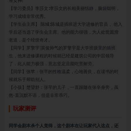
准女神!
【学习委员】李莎文∶李莎文的长相美丽恬静，脑袋聪明，
学习成绩非常优秀。
【学生会主席】 陈城∶陈城是插班进大学进修的官员， 他入
学后还当选了学生会主席。他的能力很强，为人处世圆滑
老道，是个经世奇才。
【同学】罗擎宇∶英俊帅气的罗擎宇是大学班级里的插班
生，他来进修课程的时候就已经是建筑公司的中层领导
了，此人能力极强，意志坚定且能吃苦耐劳。
【同学】张苹：张芊的性格温柔，心地善良，在读书的时
候就乐于帮助别人。
【小孩】楚望舒：张芊的儿子，一直跟随在张辛身旁，虽
然-直沉默不语，但是非常乖巧。
玩家测评
同学会剧本杀个人觉得，这个剧本在让玩家代入这点，还