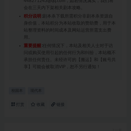
448271243@qq.com，如若情况属实，我们将
会在三天内下架相关剧本攻略。
积分说明
∶剧本杀下载所需积分非剧本杀资源自
身价值，本站积分为本站收取的赞助费，用于本
站整理资料的时间成本及网站运营所需支出费
用。
重要提醒
∶任何情况下，本站及相关人士对于访
问或购买使用引起的任何行为和纠纷，本站概不
承担任何责任。未经许可的【搬运】和【账号共
享】可能会被取消VIP，恕不另行通知！
校园本
现代本
打赏
收藏
链接
上一篇