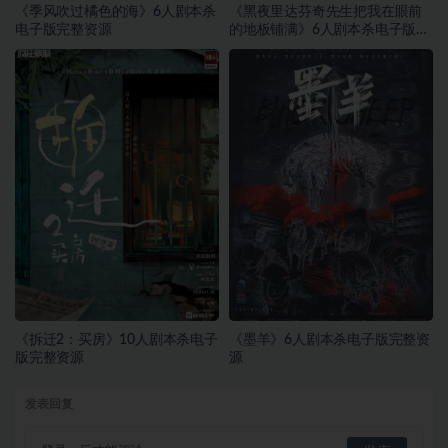
《季风吹过橘色的海》6人剧本杀
《黑夜里达芬奇先生把我在眼前
电子版完整资源
的地板铺满》6人剧本杀电子版完
整资源
《拆迁2：买房》10人剧本杀电子
《墨羊》6人剧本杀电子版完整资
版完整资源
源
发表回复