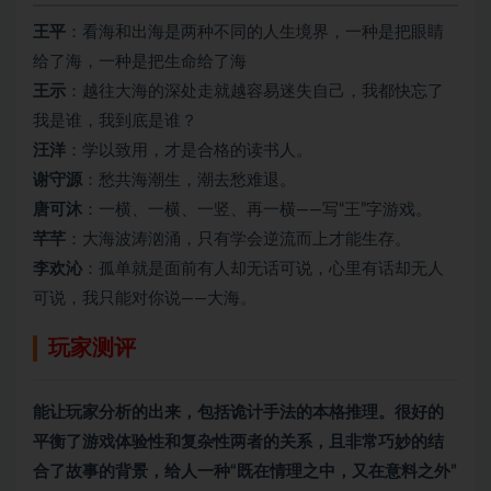
王平
：看海和出海是两种不同的人生境界，一种是把眼睛
给了海，一种是把生命给了海
王示
：越往大海的深处走就越容易迷失自己，我都快忘了
我是谁，我到底是谁？
汪洋
：学以致用，才是合格的读书人。
谢守源
：愁共海潮生，潮去愁难退。
唐可沐
：一横、一横、一竖、再一横——写“王”字游戏。
芊芊
：大海波涛汹涌，只有学会逆流而上才能生存。
李欢沁
：孤单就是面前有人却无话可说，心里有话却无人
可说，我只能对你说——大海。
玩家测评
能让玩家分析的出来，包括诡计手法的本格推理。很好的
平衡了游戏体验性和复杂性两者的关系，且非常巧妙的结
合了故事的背景，给人一种“既在情理之中，又在意料之外”