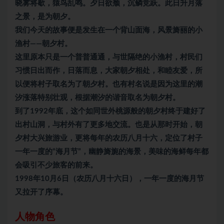
晓雾将歇，猿鸟乱鸣。夕日欲颓，沉鳞竞跃。此日升月落
之景，是为朝夕。
我们今天的故事便是发生在一个背山面海，风景旖丽的小
渔村——朝夕村。
这里原本只是一个普普通通，与世隔绝的小渔村，村民们
习惯日出而作，日落而息，大家朝夕相处，和睦友爱，所
以便将村子取名为了朝夕村。也有村名说是因为这里的潮
汐涨落特别壮观，根据潮汐的谐音取名为朝夕村。
到了1992年底，这个如同世外桃源般的朝夕村终于建好了
出村山洞，与村外有了更多地交流。也是从那时开始，朝
夕村大兴旅游业，更将每年的农历八月十六，定位了村子
一年一度的“海月节”，幽静旖旎的海景，美味的海鲜每年都
会吸引不少旅客的前来。
1998年10月6日（农历八月十六日），一年一度的海月节
又拉开了序幕。
人物角色