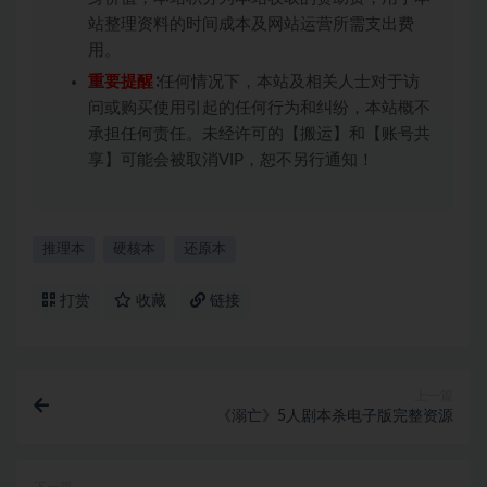
站整理资料的时间成本及网站运营所需支出费
用。
重要提醒
∶任何情况下，本站及相关人士对于访
问或购买使用引起的任何行为和纠纷，本站概不
承担任何责任。未经许可的【搬运】和【账号共
享】可能会被取消VIP，恕不另行通知！
推理本
硬核本
还原本
打赏
收藏
链接
上一篇
《溺亡》5人剧本杀电子版完整资源