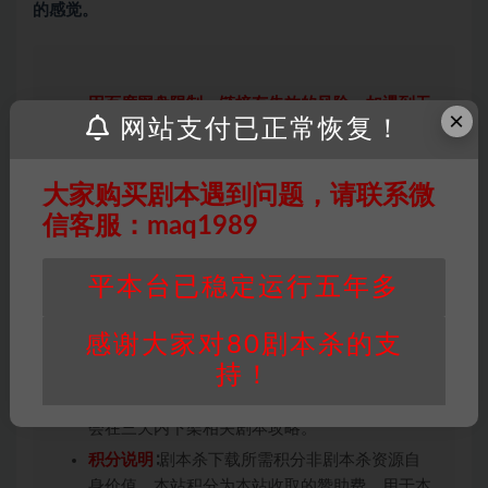
的感觉。
因百度网盘限制，链接有失效的风险，如遇到无
×
网站支付已正常恢复！
效链接请联系客服补发！！！网盘不限速下载神
器→
点此下载
←
免责声明
： 本站所有剧本杀资源均为网友分享
大家购买剧本遇到问题，请联系微
投稿+个人整理而来，仅供学习研究使用，请勿
信客服：maq1989
用于商业用途!任何人访问、浏览本站，购买或
未购买，即代表已阅读本声明，理解并同意受本
平本台已稳定运行五年多
条约约束，并遵守所有适用的法律法规。
版权归属
：本站提供的任何剧本杀资源内容的版
感谢大家对80剧本杀的支
权均属于机关版权或权利人。如有侵权，请发邮
持！
件通知并提供相关证实资料至邮箱
448271243@qq.com，如若情况属实，我们将
会在三天内下架相关剧本攻略。
积分说明
∶剧本杀下载所需积分非剧本杀资源自
身价值，本站积分为本站收取的赞助费，用于本