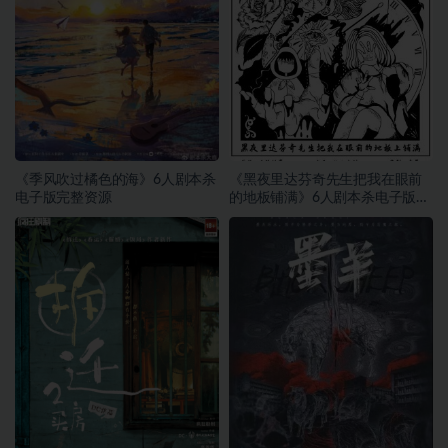
《季风吹过橘色的海》6人剧本杀
《黑夜里达芬奇先生把我在眼前
电子版完整资源
的地板铺满》6人剧本杀电子版完
整资源