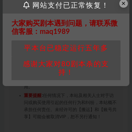
×
网站支付已正常恢复！
用于商业用途!任何人访问、浏览本站，购买或
未购买，即代表已阅读本声明，理解并同意受本
条约约束，并遵守所有适用的法律法规。
大家购买剧本遇到问题，请联系微
版权归属
：本站提供的任何剧本杀资源内容的版
信客服：maq1989
权均属于机关版权或权利人。如有侵权，请发邮
件通知并提供相关证实资料至邮箱
平本台已稳定运行五年多
448271243@qq.com，如若情况属实，我们将
会在三天内下架相关剧本攻略。
感谢大家对80剧本杀的支
积分说明
∶剧本杀下载所需积分非剧本杀资源自
持！
身价值，本站积分为本站收取的赞助费，用于本
站整理资料的时间成本及网站运营所需支出费
用。
重要提醒
∶任何情况下，本站及相关人士对于访
问或购买使用引起的任何行为和纠纷，本站概不
承担任何责任。未经许可的【搬运】和【账号共
享】可能会被取消VIP，恕不另行通知！