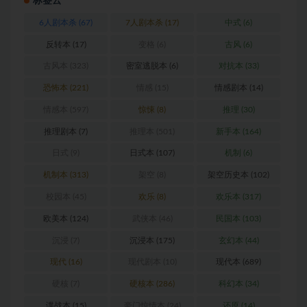
标签云
6人剧本杀
(67)
7人剧本杀
(17)
中式
(6)
反转本
(17)
变格
(6)
古风
(6)
古风本
(323)
密室逃脱本
(6)
对抗本
(33)
恐怖本
(221)
情感
(15)
情感剧本
(14)
情感本
(597)
惊悚
(8)
推理
(30)
推理剧本
(7)
推理本
(501)
新手本
(164)
日式
(9)
日式本
(107)
机制
(6)
机制本
(313)
架空
(8)
架空历史本
(102)
校园本
(45)
欢乐
(8)
欢乐本
(317)
欧美本
(124)
武侠本
(46)
民国本
(103)
沉浸
(7)
沉浸本
(175)
玄幻本
(44)
现代
(16)
现代剧本
(10)
现代本
(689)
硬核
(7)
硬核本
(286)
科幻本
(34)
谍战本
(15)
豪门惊情本
(24)
还原
(14)