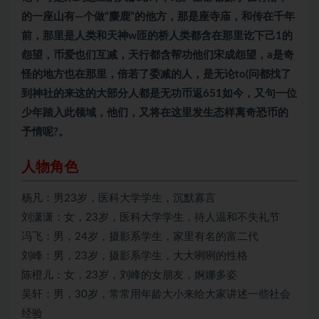
的一座山有—个做“麋鹿”的他方，那是座寺庙，和传在千年
前，那里是人类和天神w匝的桥人类都含在那里讫下己1的
怨望，币爱也们互减，天行都含帮功他们宋成怨望，a是奇
怪的地方也在那里，倍若了委减的人，是无论to(问都找了
到神社的来这的大部分人都是无功币返651如今，又句一位
少年踏入此领域，他们，又将在这里发生态样离奇恐币的
予情呢?。
人物角色
杨凡：男23岁，医科大学学生，沉默寡言
刘潇潇：女，23岁，医科大学学生，待人温和不失礼节
冯飞：男，24岁，摄影系学生，家里有名的富二代
刘峰：男，23岁，摄影系学生，大大咧咧的性格
陈橙儿：女，23岁，刘峰的女朋友，婀娜多姿
吴轩：男，30岁，常常用年龄大小来给大家讲述一些社会
经验