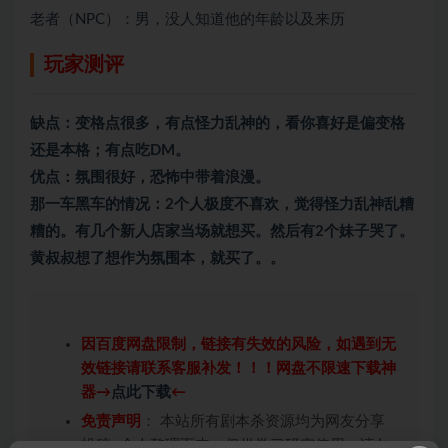
老者（NPC）：男，没人知道他的年龄以及来历
玩家测评
缺点：变格点很多，有点怪力乱神的，看你喜好是偏变格
还是本格；有点吃DM。
优点：氛围很好，恐怖中带着浪漫。
那一车黑车的情况：2个人极度不喜欢，觉得怪力乱神乱糟
糟的。有几个新人店家当场就想买。然后有2个妹子哭了。
黄叔叔想了想作为氛围本，就买了。。
因百度网盘限制，链接有失效的风险，如遇到无
效链接请联系客服补发！！！网盘不限速下载神
器→
点此下载
←
免责声明
： 本站所有剧本杀资源均为网友分享
投稿+个人整理而来，仅供学习研究使用，请勿