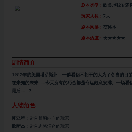
剧本类型：
欧美/科幻/还
玩家人数：
7人
剧本风格：
变格本
剧本热度：
★★★★★
剧情简介
1982年的美国堪萨斯州，一群看似不相干的人为了各自的
在未知的未来……今天所有的巧合都是命运刻意安排。一场看
最后……？
人物角色
怀亚特
：适合腼腆内向的玩家
欧萨杰
：适合思路清奇的玩家