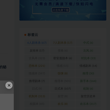
标签云
6人剧本杀
(67)
7人剧本杀
(17)
中式
(6)
反转本
(17)
变格
(6)
古风
(6)
古风本
(323)
密室逃脱本
(6)
对抗本
(33)
恐怖本
(221)
情感
(15)
情感剧本
(14)
的秘
情感本
(597)
惊悚
(8)
推理
(30)
推理剧本
(7)
推理本
(501)
新手本
(164)
×
日式
(9)
日式本
(107)
机制
(6)
机制本
(313)
架空
(8)
架空历史本
(102)
校园本
(45)
欢乐
(8)
欢乐本
(317)
浏