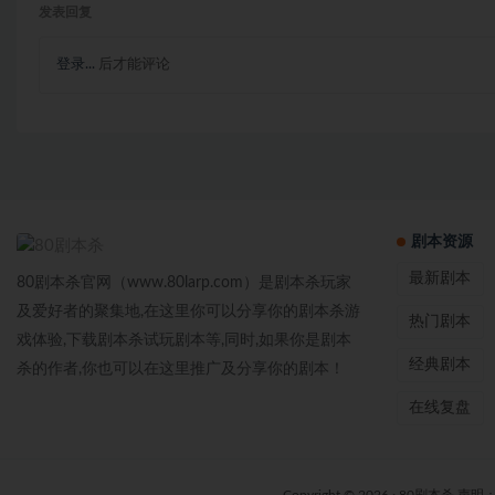
发表回复
登录...
后才能评论
剧本资源
最新剧本
80剧本杀官网（www.80larp.com）是剧本杀玩家
及爱好者的聚集地,在这里你可以分享你的剧本杀游
热门剧本
戏体验,下载剧本杀试玩剧本等,同时,如果你是剧本
经典剧本
杀的作者,你也可以在这里推广及分享你的剧本！
在线复盘