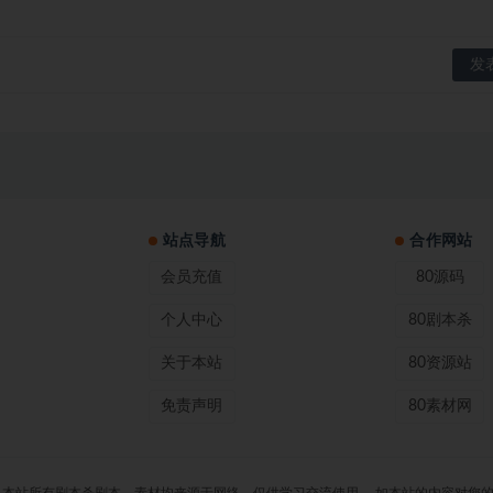
站点导航
合作网站
会员充值
80源码
个人中心
80剧本杀
关于本站
80资源站
免责声明
80素材网