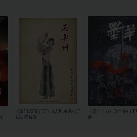
《豪门35雨异妍》6人剧本杀电子
《墨羊》6人剧本杀电子
源
版完整资源
源