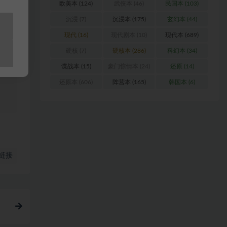
欧美本
(124)
武侠本
(46)
民国本
(103)
沉浸
(7)
沉浸本
(175)
玄幻本
(44)
料
现代
(16)
现代剧本
(10)
现代本
(689)
站
硬核
(7)
硬核本
(286)
科幻本
(34)
谍战本
(15)
豪门惊情本
(24)
还原
(14)
还原本
(606)
阵营本
(165)
韩国本
(6)
链接