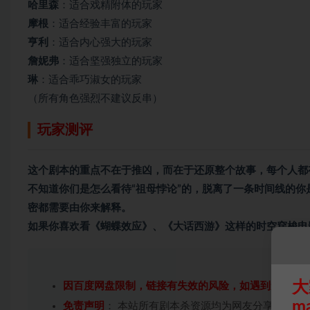
哈里森
：适合戏精附体的玩家
摩根
：适合经验丰富的玩家
亨利
：适合内心强大的玩家
詹妮弗
：适合坚强独立的玩家
琳
：适合乖巧淑女的玩家
（所有角色强烈不建议反串）
玩家测评
这个剧本的重点不在于推凶，而在于还原整个故事，每个人都
不知道你们是怎么看待“祖母悖论”的，脱离了一条时间线的
密都需要由你来解释。
如果你喜欢看《蝴蝶效应》、《大话西游》这样的时空穿梭电
大
因百度网盘限制，链接有失效的风险，如遇到无效链
m
免责声明
： 本站所有剧本杀资源均为网友分享投稿+