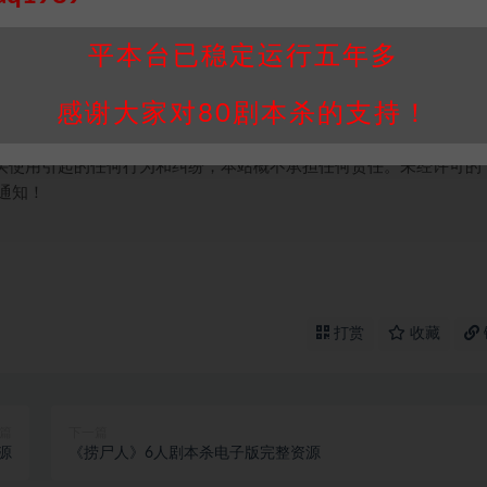
并同意受本条约约束，并遵守所有适用的法律法规。
平本台已稳定运行五年多
属于机关版权或权利人。如有侵权，请发邮件通知并提供相关证实资
我们将会在三天内下架相关剧本攻略。
，本站积分为本站收取的赞助费，用于本站整理资料的时间成本及网
感谢大家对80剧本杀的支持！
买使用引起的任何行为和纠纷，本站概不承担任何责任。未经许可的
通知！
打赏
收藏
篇
下一篇
源
《捞尸人》6人剧本杀电子版完整资源