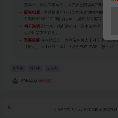
览本站，购买或未购买，即代表已阅读本声明，理解
版权归属
：本站提供的任何剧本杀资源内容的版权均
至邮箱448271243@qq.com，如若情况属实，
积分说明
∶剧本杀下载所需积分非剧本杀资源自身价值
运营所需支出费用。
重要提醒
∶任何情况下，本站及相关人士对于访问或购
【搬运】和【账号共享】可能会被取消VIP，恕不另行
欧美本
科幻本
还原本
80剧本杀
永久会员
上一
《消失的客人》5人剧本杀电子版完整资