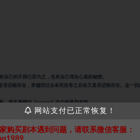
有自己的不得已而为之，也有自己埋在心底的秘密。
你是否还能存在，穿越回过去杀死祖母之后你又是否还能存在。这一切
影，就不要错过《一一一》这个经典剧本啦。。
网站支付已正常恢复！
家购买剧本遇到问题，请联系微信客服：
接请联系客服补发！！！网盘不限速下载神器→
点此下载
←
aq1989
个人整理而来，仅供学习研究使用，请勿用于商业用途!任何人访问、