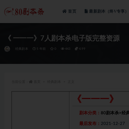
首页
最新剧本（终V专享）
全部
《 一一一》7人剧本杀电子版完整资源
经典剧本
5 年前
0
443
4.99
当前位置：
首页
经典剧本
正文
《一一一》
剧本分类：
80剧本杀
>
经
最后发布：
2021-12-27