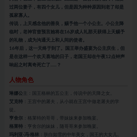
过两位妻子，有四个女儿，但是因为种种原因到老了却是
孤家寡人。
传说，上天感念他的善良，赐予他一个小公主。小公主降
临时，老神官曾预言她将在16岁成人礼那天获得上天赐予
的礼物，成为沟通天上和人间的使者。
16年后，这一天终于到了。国王举办盛宴为公主庆生，但
是在这样一个欢天喜地的日子，老国王却在午夜12点钟声
响起之时离奇死亡了…..？
人物角色
琳娜公
主：国王格林的五公主，传说中的天降之女。
艾克特
：王宫中的屠夫，从小就在王宫中做老屠夫的学
徒。
亨舍尔
：格莱特的哥哥，带妹妹来参加晚宴。
格莱特
：亨舍尔的妹妹，随哥哥来参加晚宴。
玛利亚·冯·格林
：肤白如雪的中年美女，国王的大女儿。