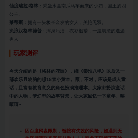
仙度瑞拉·格林
：乘坐水晶南瓜马车而来的少妇，国王的四
公主。
莱蒂斯
：拥有一头极长金发的女人，美艳无双。
流浪汉格林德普
：浑身污渍，衣衫褴褛，一脸胡渣的邋遢
男人
玩家测评
今天介绍的是《格林的花园》，继《秦淮八艳》以后又一
部欢乐且烧脑的想18禁小黄本。额，不对，应该是成人童
话，且富有教育意义的角色扮演推理本。大家都扮演童话
中的人物，梦幻型的故事背景，让大家回忆一下童年。嘻
嘻嘻~
因百度网盘限制，链接有失效的风险，如遇到无