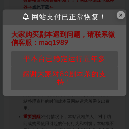
效链接请联系客服补发！！！网盘不限速下载神
器→
点此下载
←
×
免责声明
： 本站所有剧本杀资源均为网友分享
网站支付已正常恢复！
投稿+个人整理而来，仅供学习研究使用，请勿
用于商业用途!任何人访问、浏览本站，购买或
大家购买剧本遇到问题，请联系微
未购买，即代表已阅读本声明，理解并同意受本
信客服：maq1989
条约约束，并遵守所有适用的法律法规。
版权归属
：本站提供的任何剧本杀资源内容的版
平本台已稳定运行五年多
权均属于机关版权或权利人。如有侵权，请发邮
件通知并提供相关证实资料至邮箱
448271243@qq.com，如若情况属实，我们将
感谢大家对80剧本杀的支
会在三天内下架相关剧本攻略。
持！
积分说明
∶剧本杀下载所需积分非剧本杀资源自
身价值，本站积分为本站收取的赞助费，用于本
站整理资料的时间成本及网站运营所需支出费
用。
重要提醒
∶任何情况下，本站及相关人士对于访
问或购买使用引起的任何行为和纠纷，本站概不