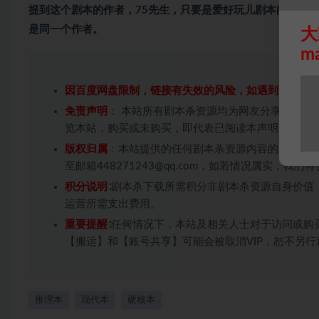
提到这个剧本的作者，75先生，只要是爱好玩儿剧本的，应
是同一个作者。
大
m
因百度网盘限制，链接有失效的风险，如遇到无效链
免责声明
： 本站所有剧本杀资源均为网友分享投稿+
览本站，购买或未购买，即代表已阅读本声明，理解
版权归属
：本站提供的任何剧本杀资源内容的版权均
至邮箱448271243@qq.com，如若情况属实，
积分说明
∶剧本杀下载所需积分非剧本杀资源自身价值
运营所需支出费用。
重要提醒
∶任何情况下，本站及相关人士对于访问或购
【搬运】和【账号共享】可能会被取消VIP，恕不另行
推理本
现代本
硬核本