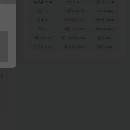
欧美本
(124)
武侠本
(46)
民国本
(103)
女人》
沉浸
(7)
沉浸本
(175)
玄幻本
(44)
现代
(16)
现代剧本
(10)
现代本
(689)
硬核
(7)
硬核本
(286)
科幻本
(34)
谍战本
(15)
豪门惊情本
(24)
还原
(14)
浏
还原本
(606)
阵营本
(165)
韩国本
(6)
料
站