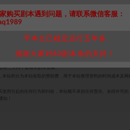
该没有人不知道这本《窗边的女人》。没错，《异世录》跟《窗边的
家购买剧本遇到问题，请联系微信客服：
aq1989
接请联系客服补发！！！网盘不限速下载神器→
点此下载
←
平本台已稳定运行五年多
个人整理而来，仅供学习研究使用，请勿用于商业用途!任何人访问、
并同意受本条约约束，并遵守所有适用的法律法规。
感谢大家对80剧本杀的支持！
属于机关版权或权利人。如有侵权，请发邮件通知并提供相关证实资
我们将会在三天内下架相关剧本攻略。
，本站积分为本站收取的赞助费，用于本站整理资料的时间成本及网
买使用引起的任何行为和纠纷，本站概不承担任何责任。未经许可的
通知！