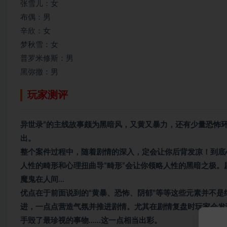
张雪儿：女
布偶：男
辛欣：女
梦秋雪：女
普罗米修斯：男
黑弥撤：男
玩家测评
异世录”的主线故事颇为黑暗风，又黄又暴力，还有少量恐怖环
出。
整个案件过程中，随着剧情的深入，定会让你后背发凉！到底
人性的畸形和心理扭曲导“畸形”会让你领略人性的黑暗之极
魔鬼在人间…
优点在于前面说到的“黄暴、恐怖、阴郁”等等这些元素并不
进，一点点营造气氛并推进剧情。尤其在剧情复盘时玩家会发
手毁了最珍视的事物……这一点相当出彩。