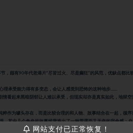
节，颇有90年代老港片“尽皆过火、尽是癫狂”的风范，优缺点都比
心理承受能力得有多变态，会让人感觉到恐怖的这种地步……
。剧情看起来黑暗阴郁让人难以承受，但现实却亦是真实如此，地狱空
是纯粹作为噱头存在，而是比较合理的和人物、故事结合在一起，循序
现，其中几个角色的故事线营造出了一种荒谬而又无奈的宿命感：自
网站支付已正常恢复！