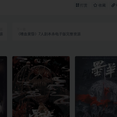
打赏
收藏
篇
下一篇
源
《嗜血黄昏》7人剧本杀电子版完整资源