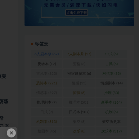
标签云
6人剧本杀
(67)
7人剧本杀
(17)
中式
(6)
反转本
(17)
变格
(6)
古风
(6)
古风本
(323)
密室逃脱本
(6)
对抗本
(33)
较突
恐怖本
(221)
情感
(15)
情感剧本
(14)
情感本
(597)
惊悚
(8)
推理
(30)
荡荡
推理剧本
(7)
推理本
(501)
新手本
(164)
日式
(9)
日式本
(107)
机制
(6)
渐
机制本
(313)
架空
(8)
架空历史本
己亲
(102)
×
校园本
(45)
欢乐
(8)
欢乐本
(317)