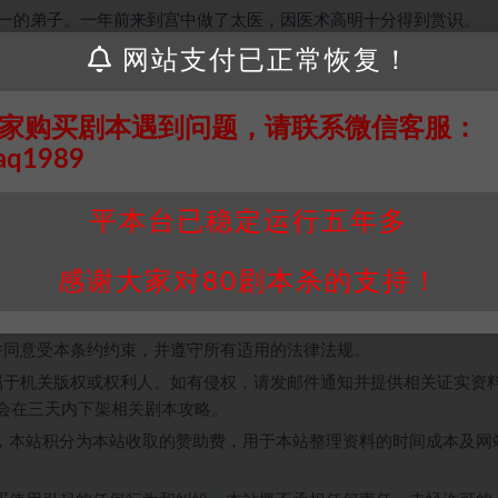
一的弟子。一年前来到宫中做了太医，因医术高明十分得到赏识。
网站支付已正常恢复！
家购买剧本遇到问题，请联系微信客服：
，爱别离、求不得却占了太多。 他们是零国最美艳的嫁人和最尊贵
aq1989
本涉及了宫廷和江湖两大古风重量元素，庙堂之高则忧其民，江湖之远
虽多，但故事细腻，推荐感性的你来一探故事背后的究竟。
平本台已稳定运行五年多
感谢大家对80剧本杀的支持！
接请联系客服补发！！！网盘不限速下载神器→
点此下载
←
个人整理而来，仅供学习研究使用，请勿用于商业用途!任何人访问、
并同意受本条约约束，并遵守所有适用的法律法规。
属于机关版权或权利人。如有侵权，请发邮件通知并提供相关证实资
我们将会在三天内下架相关剧本攻略。
，本站积分为本站收取的赞助费，用于本站整理资料的时间成本及网