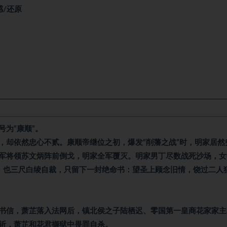
感/还原
为“康顺”。
，却依然忠心不贰。康顺帝继位之初，爆发“削藩之战”时，明家居然
军将领苏文炳阵前倒戈，明家全军覆灭。明家男丁尽数战死沙场，女
，也三尺白绫自裁，只留下一封绝命书：望圣上顾念旧情，饶过二人
书信，萧芷落入法网后，镇北侯之子陆栖迟、零国第一皇商花家家主
斩，萧芷和花君撷狱中畏罪自杀。