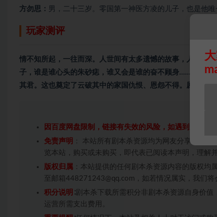
方勿思：
男，二十三岁。零国第一神医方凌的儿子，也是他唯
玩家测评
大
情不知所起，一往而深。人世间有太多遗憾的故事，人生八苦
m
子，谁是谁心头的朱砂痣，谁又会是谁的奋不顾身…… 这个
其君。这也奠定了云破其中的家国仇恨、恩怨不得。剧本字数
因百度网盘限制，链接有失效的风险，如遇到无效链
免责声明
： 本站所有剧本杀资源均为网友分享投稿+
览本站，购买或未购买，即代表已阅读本声明，理解
版权归属
：本站提供的任何剧本杀资源内容的版权均
至邮箱448271243@qq.com，如若情况属实，
积分说明
∶剧本杀下载所需积分非剧本杀资源自身价值
运营所需支出费用。