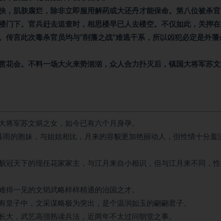
快，肌肤腐烂，除非立即服用解药或大还丹才能保命。第八位被杀官
楼门下。官兵赶去追查时，相思楼早已人去楼空。不仅如此，关押在
。传言此次毒杀官员均与“削藩之战”难逃干系，所以凶犯必定是外藩
赏花会。不料一场大火来势汹汹，众人合力扑灭后，镇国大将军苏文
大将军苏文炳之女，如今已有六个月身孕。
暮雨的胞妹，与姐姐相比，月来的容貌更加艳丽动人，但性情十分羞
貌冠天下的现任花家家主，与江月来自小相识，但与江月来不同，性
难得一见的文韬武略样样精通的治国之才。
有皇子中，文采谋略极为突出，是个温润如玉的翩翩君子。
长大，武艺高强熟读兵法，近两年不太过问朝堂之事。