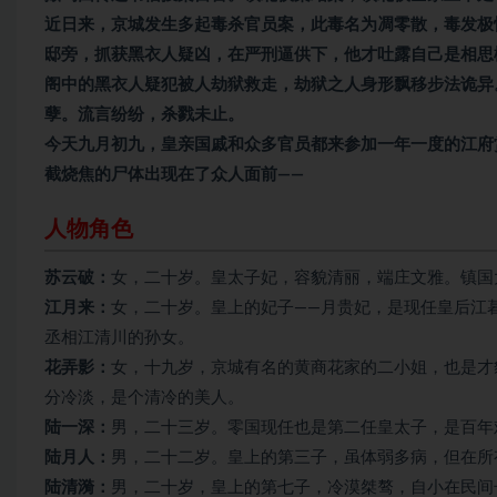
近日来，京城发生多起毒杀官员案，此毒名为凋零散，毒发极
邸旁，抓获黑衣人疑凶，在严刑逼供下，他才吐露自己是相思
阁中的黑衣人疑犯被人劫狱救走，劫狱之人身形飘移步法诡异
孽。流言纷纷，杀戮未止。
今天九月初九，皇亲国戚和众多官员都来参加一年一度的江府
截烧焦的尸体出现在了众人面前——
人物角色
苏云破：
女，二十岁。皇太子妃，容貌清丽，端庄文雅。镇国
江月来：
女，二十岁。皇上的妃子——月贵妃，是现任皇后江
丞相江清川的孙女。
花弄影：
女，十九岁，京城有名的黄商花家的二小姐，也是才
分冷淡，是个清冷的美人。
陆一深：
男，二十三岁。零国现任也是第二任皇太子，是百年
陆月人：
男，二十二岁。皇上的第三子，虽体弱多病，但在所
陆清漪：
男，二十岁，皇上的第七子，冷漠桀骜，自小在民间