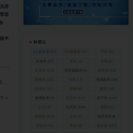
员府
零罪
余
炳半
标签云
6人剧本杀
(67)
7人剧本杀
(17)
中式
(6)
反转本
(17)
变格
(6)
古风
(6)
古风本
(323)
密室逃脱本
(6)
对抗本
(33)
恐怖本
(221)
情感
(15)
情感剧本
(14)
涩，
情感本
(597)
惊悚
(8)
推理
(30)
子十
推理剧本
(7)
推理本
(501)
新手本
(164)
日式
(9)
日式本
(107)
机制
(6)
机制本
(313)
架空
(8)
架空历史本
(102)
校园本
(45)
欢乐
(8)
欢乐本
(317)