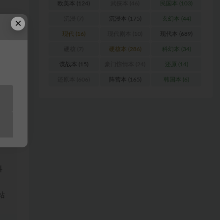
欧美本
(124)
武侠本
(46)
民国本
(103)
沉浸
(7)
沉浸本
(175)
玄幻本
(44)
×
现代
(16)
现代剧本
(10)
现代本
(689)
硬核
(7)
硬核本
(286)
科幻本
(34)
的公
谍战本
(15)
豪门惊情本
(24)
还原
(14)
则忧
还原本
(606)
阵营本
(165)
韩国本
(6)
浏
料
站