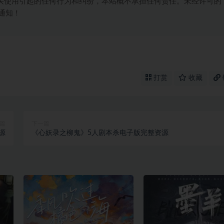
买使用引起的任何行为和纠纷，本站概不承担任何责任。未经许可的
通知！
打赏
收藏
篇
下一篇
源
《心妖录之柳鬼》5人剧本杀电子版完整资源