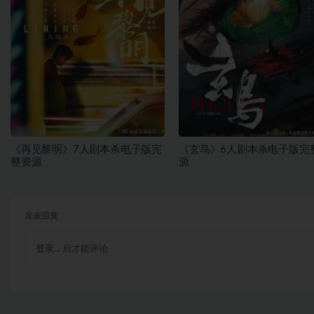
《再见黎明》7人剧本杀电子版完
《玄鸟》6人剧本杀电子版完
整资源
源
发表回复
登录...
后才能评论