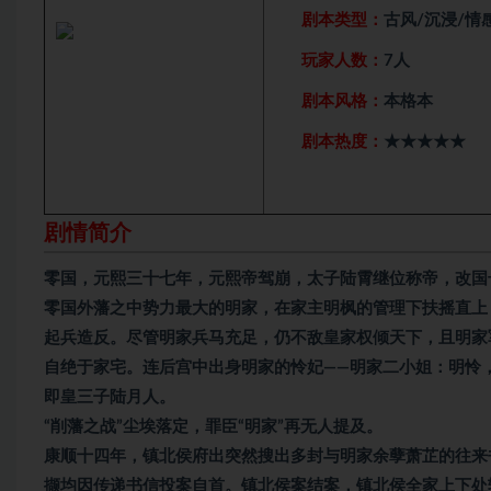
剧本类型：
古风/沉浸/情
玩家人数：
7人
剧本风格：
本格本
剧本热度：
★★★★★
剧情简介
零国，元熙三十七年，元熙帝驾崩，太子陆霄继位称帝，改国号
零国外藩之中势力最大的明家，在家主明枫的管理下扶摇直上
起兵造反。尽管明家兵马充足，仍不敌皇家权倾天下，且明家
自绝于家宅。连后宫中出身明家的怜妃——明家二小姐：明怜
即皇三子陆月人。
“削藩之战”尘埃落定，罪臣“明家”再无人提及。
康顺十四年，镇北侯府出突然搜出多封与明家余孽萧芷的往来
撷均因传递书信投案自首。镇北侯案结案，镇北侯全家上下处