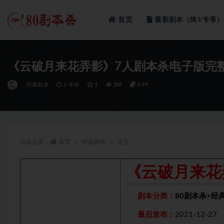
首页
最新剧本（终V专享）
全部
《云破月来花弄影》7人剧本杀电子版完
经典剧本
5 年前
1
388
4.99
当前位置：
首页
经典剧本
正文
《云破月来花
剧本分类：
80剧本杀
>
经
最后发布：
2021-12-27