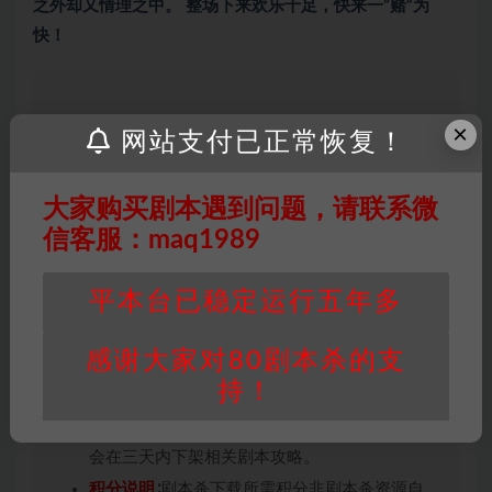
之外却又情理之中。 整场下来欢乐十足，快来一”赌“为
快！
×
因百度网盘限制，链接有失效的风险，如遇到无
网站支付已正常恢复！
效链接请联系客服补发！！！网盘不限速下载神
器→
点此下载
←
大家购买剧本遇到问题，请联系微
免责声明
： 本站所有剧本杀资源均为网友分享
信客服：maq1989
投稿+个人整理而来，仅供学习研究使用，请勿
用于商业用途!任何人访问、浏览本站，购买或
未购买，即代表已阅读本声明，理解并同意受本
平本台已稳定运行五年多
条约约束，并遵守所有适用的法律法规。
版权归属
：本站提供的任何剧本杀资源内容的版
感谢大家对80剧本杀的支
权均属于机关版权或权利人。如有侵权，请发邮
持！
件通知并提供相关证实资料至邮箱
448271243@qq.com，如若情况属实，我们将
会在三天内下架相关剧本攻略。
积分说明
∶剧本杀下载所需积分非剧本杀资源自