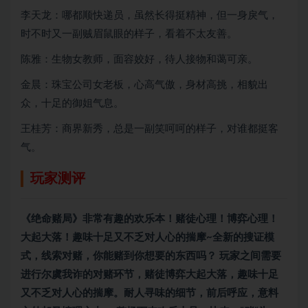
李天龙：哪都顺快递员，虽然长得挺精神，但一身戾气，
时不时又一副贼眉鼠眼的样子，看着不太友善。
陈雅：生物女教师，面容姣好，待人接物和蔼可亲。
金晨：珠宝公司女老板，心高气傲，身材高挑，相貌出
众，十足的御姐气息。
王桂芳：商界新秀，总是一副笑呵呵的样子，对谁都挺客
气。
玩家测评
《绝命赌局》非常有趣的
欢乐本
！赌徒心理！博弈心理！
大起大落！趣味十足又不乏对人心的揣摩~全新的搜证模
式，线索对赌，你能赌到你想要的东西吗？ 玩家之间需要
进行尔虞我诈的对赌环节，赌徒博弈大起大落，趣味十足
又不乏对人心的揣摩。耐人寻味的细节，前后呼应，意料