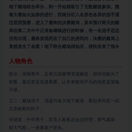
地下赌场联合举办，刚一开始就吸引了无数赌徒参加。随
着大赛如火如荼的进行，西南分区八名形色各异的选手通
过层层预赛，进入了最终的决赛赌局，原本预计两天的赌
局在第二天中午正准备继续进行的时候，有一名选手迟迟
没有出现，最终发现死在了自己的房间内，决赛的赌局上
竟然发生了命案！地下联合赌场得知后，很快发来了指令
人物角色
陈水：落魄青年，后来沉迷赌博变成赌徒，很快就败光了
积蓄，最后更是负债累累，让本来家境平凡的他更是落魄
不堪。
王二：赌场混子，混迹与各大地下赌场，看起来却是一副
文质彬彬的样子。
张德发：中年男子，富贵人家夜总会总经理，脾气暴躁，
财大气粗，一身暴发户派头。