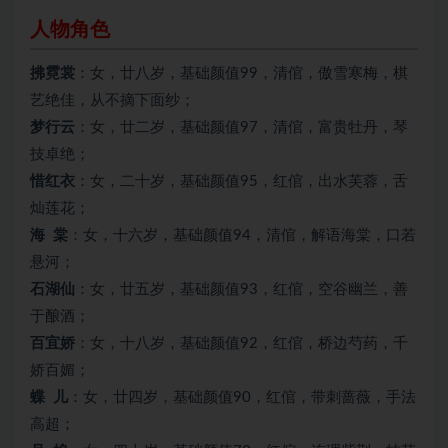
人物角色
拂霓裳
：女，廿八岁，基础颜值99，清倌，傲雪寒梅，棋
艺绝佳，从不摘下面纱；
梦行云
：女，廿二岁，基础颜值97，清倌，富贵牡丹，琴
技卓绝；
惜红衣
：女，二十岁，基础颜值95，红倌，出水芙蓉，舌
灿莲花；
海 棠
：女，十六岁，基础颜值94，清倌，解语海棠，口若
悬河；
石湖仙
：女，廿五岁，基础颜值93，红倌，空谷幽兰，善
于酿酒；
百宜娇
：女，十八岁，基础颜值92，红倌，桥边芍药，千
娇百媚；
蝶 儿
：女，廿四岁，基础颜值90，红倌，带刺蔷薇，手法
高超；