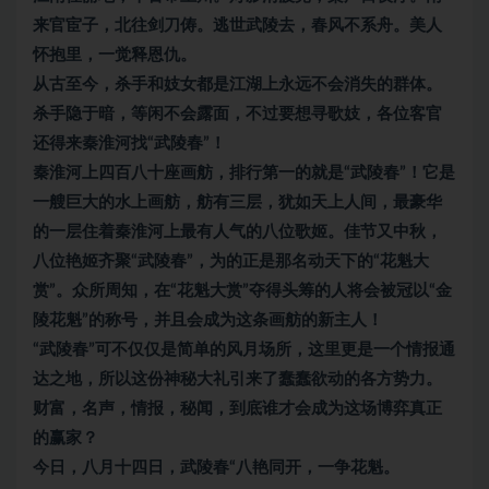
来官宦子，北往剑刀俦。逃世武陵去，春风不系舟。美人
怀抱里，一觉释恩仇。
从古至今，杀手和妓女都是江湖上永远不会消失的群体。
杀手隐于暗，等闲不会露面，不过要想寻歌妓，各位客官
还得来秦淮河找“武陵春”！
秦淮河上四百八十座画舫，排行第一的就是“武陵春”！它是
一艘巨大的水上画舫，舫有三层，犹如天上人间，最豪华
的一层住着秦淮河上最有人气的八位歌姬。佳节又中秋，
八位艳姬齐聚“武陵春”，为的正是那名动天下的“花魁大
赏”。众所周知，在“花魁大赏”夺得头筹的人将会被冠以“金
陵花魁”的称号，并且会成为这条画舫的新主人！
“武陵春”可不仅仅是简单的风月场所，这里更是一个情报通
达之地，所以这份神秘大礼引来了蠢蠢欲动的各方势力。
财富，名声，情报，秘闻，到底谁才会成为这场博弈真正
的赢家？
今日，八月十四日，武陵春“八艳同开，一争花魁。