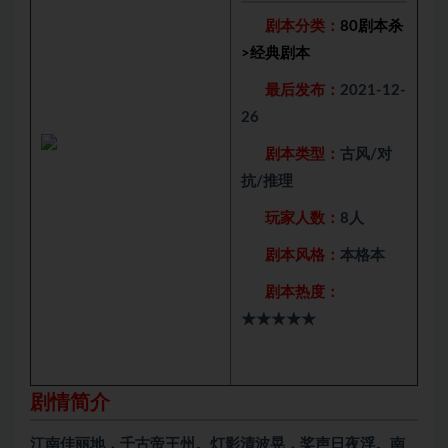
剧本分类：
80剧本杀
>
经典剧本
最后发布：
2021-12-
26
剧本类型：
古风/对
抗/推理
玩家人数：
8人
剧本风格：
本格本
剧本热度：
★★★★★
剧情简介
江南佳丽地，千古帝王州。灯影清波晃，桨声日夜浮。南