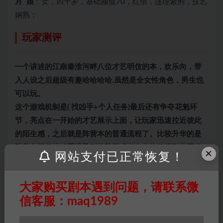
月 娘
：女，四十岁，基础颜值70，红倌，连理紫荆，技艺
娴熟；
玩家测评
一个讲述的江南秦淮河畔八位才艺明伎的本，欢乐向，带
入人设之后超级有趣哈哈哈哈.虽然是全女性角色，男生也
可以玩。
这个游戏机制是( 找凶手+个人任务)最后还有争夺花魁环
节，亮点在一开始的才艺展示上面，让玩家迅速拉近彼此
的陌生感，之后就是阵营本的普通流程了。比较升华的是
阵营之间保护凶手误导别的阵营或者人去为了得到共同的
×
网站支付已正常恢复！
利益。欢乐+烧脑并存。
小编有话说:许多
古风本
读起来会比较费劲,对新手来说有一
大家购买剧本遇到问题，请联系微
定难度，但秦淮八艳并不会!即使是萌新阅读起来也不会费
信客服：maq1989
劲，很容易就代入角色，分分钟钮祜禄甄缳上线!