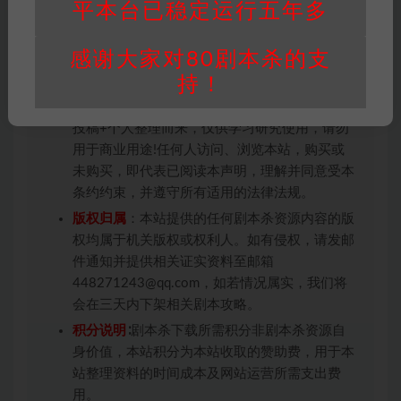
平本台已稳定运行五年多
因百度网盘限制，链接有失效的风险，如遇到无
感谢大家对80剧本杀的支
效链接请联系客服补发！！！网盘不限速下载神
持！
器→
点此下载
←
免责声明
： 本站所有剧本杀资源均为网友分享
投稿+个人整理而来，仅供学习研究使用，请勿
用于商业用途!任何人访问、浏览本站，购买或
未购买，即代表已阅读本声明，理解并同意受本
条约约束，并遵守所有适用的法律法规。
版权归属
：本站提供的任何剧本杀资源内容的版
权均属于机关版权或权利人。如有侵权，请发邮
件通知并提供相关证实资料至邮箱
448271243@qq.com，如若情况属实，我们将
会在三天内下架相关剧本攻略。
积分说明
∶剧本杀下载所需积分非剧本杀资源自
身价值，本站积分为本站收取的赞助费，用于本
站整理资料的时间成本及网站运营所需支出费
用。