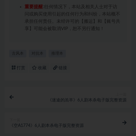
重要提醒
∶任何情况下，本站及相关人士对于访
问或购买使用引起的任何行为和纠纷，本站概不
承担任何责任。未经许可的【搬运】和【账号共
享】可能会被取消VIP，恕不另行通知！
古风本
对抗本
推理本
打赏
收藏
链接
上一篇
《迷途的羔羊》6人剧本杀电子版完整资源
下一篇
《空A1774》6人剧本杀电子版完整资源