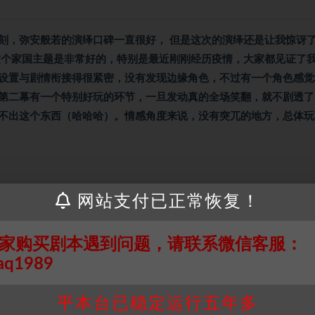
刻，弥安般若的演绎口碑一直很好， 但是这次的演绎还是让我惊讶
这个家国主题是非常好的，特别是最近刚刚经历疫情，大家都见证了
设置与剧情衔接得很紧密，没有发现边缘角色，不过有一个角色感觉
第二幕有一个特别好玩的环节，一旦发动真的全场笑翻，就不剧透了
不出这个东西（哈哈哈）。情感角度来说，没有突兀的地方，总体玩
接请联系客服补发！！！网盘不限速下载神器→
点此下载
←
网站支付已正常恢复！
个人整理而来，仅供学习研究使用，请勿用于商业用途!任何人访问、
并同意受本条约约束，并遵守所有适用的法律法规。
家购买剧本遇到问题，请联系微信客服：
属于机关版权或权利人。如有侵权，请发邮件通知并提供相关证实资
aq1989
我们将会在三天内下架相关剧本攻略。
，本站积分为本站收取的赞助费，用于本站整理资料的时间成本及网
平本台已稳定运行五年多