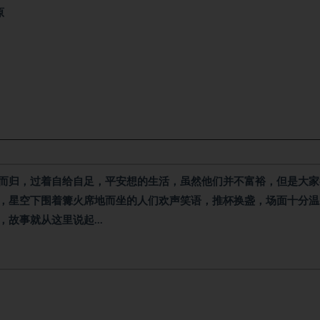
原
而归，过着自给自足，平安想的生活，虽然他们并不富裕，但是大家
，星空下围着篝火席地而坐的人们欢声笑语，推杯换盏，场面十分温
，故事就从这里说起…