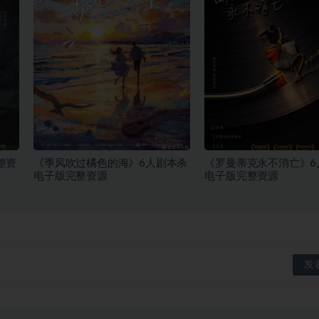
整资
《季风吹过橘色的海》6人剧本杀
《罗曼蒂克永不消亡》6
电子版完整资源
电子版完整资源