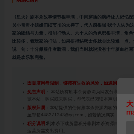
《星火》
剧本杀
故事情节很丰满，中间穿插的演绎让人记忆深
员小哥哥小姐姐们细节扣的太棒了，代入感很强 我个人认为
家的团结与力量，很能打动人。六个人的角色都很丰满，角色
比较多，看玩家的打法，如果捂得秘密太多就会比较难一点。
说一句：十分佩服作者脑洞，我们当时就说没有十年脑血栓写
就是欢乐和完整。
因百度网盘限制，链接有失效的风险，如遇到无效链
免责声明
： 本站所有剧本杀资源均为网友分享投稿+
览本站，购买或未购买，即代表已阅读本声明，理解
大
版权归属
：本站提供的任何剧本杀资源内容的版权均
m
至邮箱448271243@qq.com，如若情况属实，
积分说明
∶剧本杀下载所需积分非剧本杀资源自身价值
运营所需支出费用。