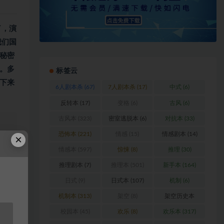
了，演
我们国
秘密
。多
标签云
下来
6人剧本杀
(67)
7人剧本杀
(17)
中式
(6)
反转本
(17)
变格
(6)
古风
(6)
古风本
(323)
密室逃脱本
(6)
对抗本
(33)
恐怖本
(221)
情感
(15)
情感剧本
(14)
×
情感本
(597)
惊悚
(8)
推理
(30)
浏
推理剧本
(7)
推理本
(501)
新手本
(164)
料
日式
(9)
日式本
(107)
机制
(6)
机制本
(313)
架空
(8)
架空历史本
站
(102)
校园本
(45)
欢乐
(8)
欢乐本
(317)