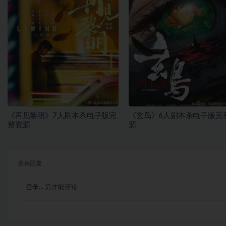
《再见黎明》7人剧本杀电子版完
《玄鸟》6人剧本杀电子版完
整资源
源
发表回复
登录...
后才能评论