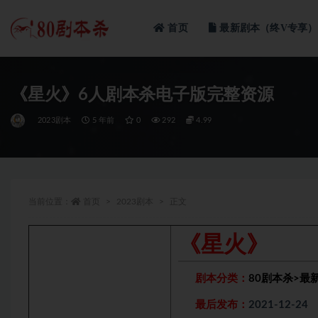
首页
最新剧本（终V专享）
全部
《星火》6人剧本杀电子版完整资源
2023剧本
5 年前
0
292
4.99
当前位置：
首页
2023剧本
正文
《星火》
剧本分类：
80剧本杀
>
最
最后发布：
2021-12-24