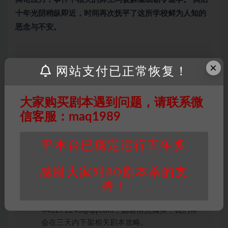
十年光阴稍纵即近，时间再次抚平了这所学校鲜为人知的
恶念与不安。
×
网站支付已正常恢复！
因百度网盘限制，链接有失效的风险，如遇到无
效链接请联系客服补发！！！网盘不限速下载神
器→
点此下载
←
大家购买剧本遇到问题，请联系微
免责声明
： 本站所有剧本杀资源均为网友分享
信客服：maq1989
投稿+个人整理而来，仅供学习研究使用，请勿
用于商业用途!任何人访问、浏览本站，购买或
平本台已稳定运行五年多
未购买，即代表已阅读本声明，理解并同意受本
条约约束，并遵守所有适用的法律法规。
感谢大家对80剧本杀的支
版权归属
：本站提供的任何剧本杀资源内容的版
持！
权均属于机关版权或权利人。如有侵权，请发邮
件通知并提供相关证实资料至邮箱
448271243@qq.com，如若情况属实，我们将
会在三天内下架相关剧本攻略。