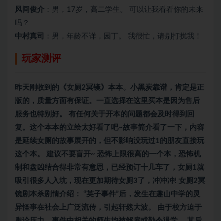
风间俊介
：男，17岁，高二学生。 可以让我看看你的未来
吗？
中村真司
：男，年龄不详，园丁。 我很忙，请别打扰我！
玩家测评
昨天刚收到的《女厕2冥镜》本本。小黑炭靠谱，肯定是正
版的，质量方面有保证。一直选择在这里买本是因为售后
服务也特别好。 有任何关于开本的问题都会及时得到回
复。这个本本的立绘太好看了吧~故事简介看了一下，内容
是延续女厕的故事展开的，但不影响没玩过1的朋友直接玩
这个本。 建议不要盲开~ 恐怖上限很高的一个本，恐怖机
制和盘凶结合得非常有意思，已经预订十几车了，女厕1就
吸引很多人入坑，现在更加期待女厕3了，冲冲冲! 女厕2冥
镜
剧本杀
剧情介绍： “英子事件”后，发生在趣山中学的灵
异怪事在社会上广泛流传，引起轩然大波。 由于校方迫于
舆论压力，事件中相关的师生均被解雇或勒令退学。 其后