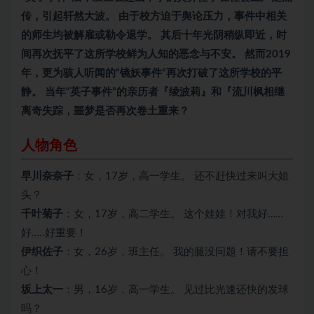
传，引起轩然大波。 由于校方迫于舆论压力，事件中相关
的师生均被解雇或勒令退学。 其后十年光阴稍纵即近，时
间再次抚平了这所学校鲜为人知的恶念与不安。 然而2019
年，更为骇人听闻的“镜妖事件”再次打破了这所学校的平
静。 当年“英子事件”的亲历者『绫波莉』和『流川枫相继
离奇失踪，噩梦是否再次卷土重来？
人物角色
早川奈奈子
：女，17岁，高一学生。 还不赶快过来叫大姐
头？
千叶菊子
：女，17岁，高二学生。 这个娃娃！对我好……
好…..好重要！
伊织佐子
：女，26岁，班主任。 我的腿没问题！请不要担
心！
坂上太一
：男，16岁，高一学生。 见过比光速还快的发球
吗？