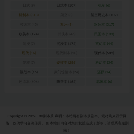
日式
(9)
日式本
(107)
机制
(6)
机制本
(313)
架空
(8)
架空历史本
(102)
校园本
(45)
欢乐
(8)
欢乐本
(317)
欧美本
(124)
武侠本
(46)
民国本
(103)
沉浸
(7)
沉浸本
(175)
玄幻本
(44)
现代
(16)
现代剧本
(10)
现代本
(689)
硬核
(7)
硬核本
(286)
科幻本
(34)
谍战本
(15)
豪门惊情本
(24)
还原
(14)
还原本
(606)
阵营本
(165)
韩国本
(6)
Copyright © 2026 · 80剧本杀 声明：本站所有剧本杀剧本、素材均来源于网
络，仅供学习交流使用。 如本站的内容对您的权益造成了影响，请联系客服删
除！