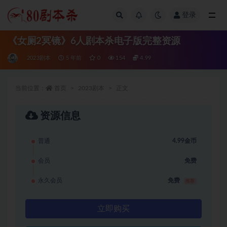
登录
全部
《女厕2冥镜》6人剧本杀电子版完整资源
2023剧本
5 年前
0
154
4.99
当前位置：
首页
2023剧本
正文
资源信息
普通
4.99金币
会员
免费
永久会员
免费
推荐
立即购买