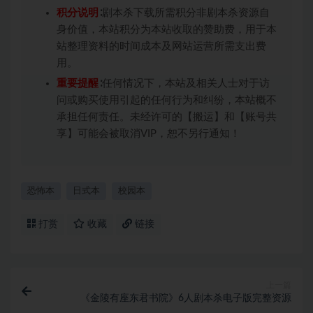
积分说明
∶剧本杀下载所需积分非剧本杀资源自
身价值，本站积分为本站收取的赞助费，用于本
站整理资料的时间成本及网站运营所需支出费
用。
重要提醒
∶任何情况下，本站及相关人士对于访
问或购买使用引起的任何行为和纠纷，本站概不
承担任何责任。未经许可的【搬运】和【账号共
享】可能会被取消VIP，恕不另行通知！
恐怖本
日式本
校园本
打赏
收藏
链接
上一篇
《金陵有座东君书院》6人剧本杀电子版完整资源