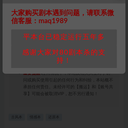
条约约束，并遵守所有适用的法律法规。
版权归属
：本站提供的任何剧本杀资源内容的版
大家购买剧本遇到问题，请联系微
权均属于机关版权或权利人。如有侵权，请发邮
信客服：maq1989
件通知并提供相关证实资料至邮箱
448271243@qq.com，如若情况属实，我们将
平本台已稳定运行五年多
会在三天内下架相关剧本攻略。
积分说明
∶剧本杀下载所需积分非剧本杀资源自
感谢大家对80剧本杀的支
身价值，本站积分为本站收取的赞助费，用于本
站整理资料的时间成本及网站运营所需支出费
持！
用。
重要提醒
∶任何情况下，本站及相关人士对于访
问或购买使用引起的任何行为和纠纷，本站概不
承担任何责任。未经许可的【搬运】和【账号共
享】可能会被取消VIP，恕不另行通知！
古风本
情感本
还原本