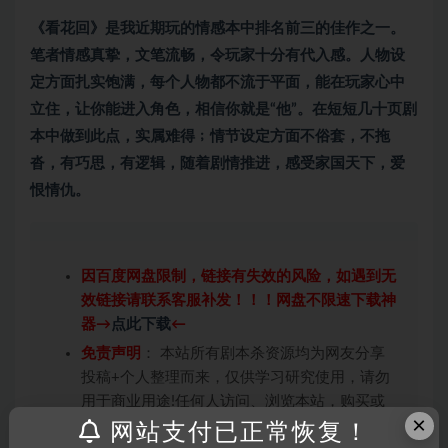
《看花回》是我近期玩的情感本中排名前三的佳作之一。
笔者情感真挚，文笔流畅，令玩家十分有代入感。人物设
定方面扎实饱满，每个人物都不流于平面，能在玩家心中
立住，让你能进入角色，相信你就是“他”。在短短几十页剧
本中做到此点，实属难得﹔情节设定方面不俗套，不拖
沓，有巧思，有逻辑，随着剧情推进，感受家国天下，爱
恨情仇。
因百度网盘限制，链接有失效的风险，如遇到无
效链接请联系客服补发！！！网盘不限速下载神
器→
点此下载
←
免责声明
： 本站所有剧本杀资源均为网友分享
投稿+个人整理而来，仅供学习研究使用，请勿
用于商业用途!任何人访问、浏览本站，购买或
×
未购买，即代表已阅读本声明，理解并同意受本
网站支付已正常恢复！