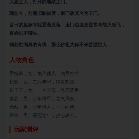
大恶之人，打开的地狱之门。
现如今，前朝旧制被废，狱门改其名为玉门。
昔日的皇家寺院逐渐没落，玉门边境更是常年战火纷飞，
百姓民不聊生。
倘若世间真的有佛，那么佛祖为何不来普渡世人……
人物角色
孟槐卿，女。绝代佳人，幽居空谷。
长安，女。二八年华，纯真欢脱。
崔子玉，女。一本医薄，悬壶济世。
秦歆，男。少年将军，意气风发。
无咎，男。少年僧人，一心向佛。
岳殊，男。弱冠之年，少志凌云。
玩家测评