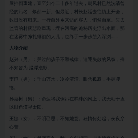
屋推倒重建，直至如今二十多年过去，朝凤村已然洗清曾
经的污名，焕然一新。但最近，村长赵延去往镇上开会，
数日没有归来。一行自外乡来访的客人，悄然而至。失去
监管的村落悲剧重现，埋在河底的诡秘历史浮出水面，那
在迷雾中挣扎徘徊的人儿，也终于一步步堕入深渊……
人物介绍
赵兴（男）：哭泣的孩子不顾戒律，追逐失散的风筝，殊
不知皆为 沤浮泡影。
李恒（男）：千山万水，冷冷清清。眼含孤寂，手握凄
怆。
孙嘉树（男）：命运将我倒吊在羁绊的网上，我无动于衷
以眼角漠视太阳。
王娜（女）：不明己思，不知她意。狂情何处起，夜夜穿
心苦。