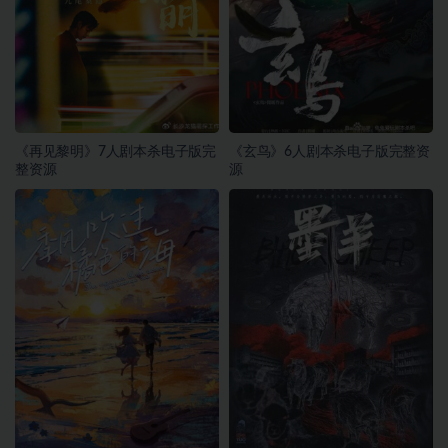
《再见黎明》7人剧本杀电子版完
《玄鸟》6人剧本杀电子版完整资
整资源
源