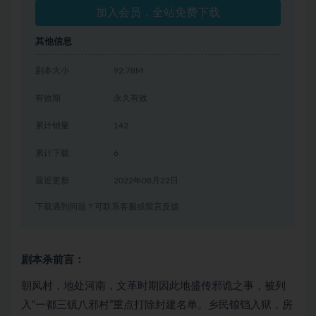
加入会员，全站免费下载
其他信息
剧本大小
92.78M
有效期
永久有效
累计销量
142
累计下载
6
最近更新
2022年08月22日
下载遇到问题？可联系客服或留言反馈
剧本杀前言：
朝凤村，地处河南，文革时期因此地盛传邪诡之事，被列
入“一都三镇八邪村”重点打除封建名单。乡民锒铛入狱，房