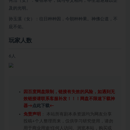
何洁（女）：餐宿寒冬，我与夸父相同，毕生追逐难以企
及的光明。
孙玉溪（女）：往日种种因，今朝种种果。神佛公道，不
庇不佑。
玩家人数
6人
因百度网盘限制，链接有失效的风险，如遇到无
效链接请联系客服补发！！！网盘不限速下载神
器→
点此下载
←
免责声明
： 本站所有剧本杀资源均为网友分享
投稿+个人整理而来，仅供学习研究使用，请勿
用于商业用途!任何人访问、浏览本站，购买或