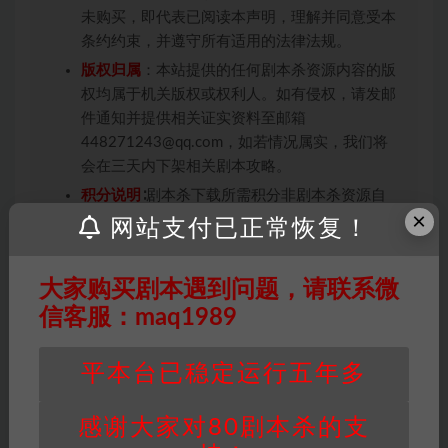
未购买，即代表已阅读本声明，理解并同意受本
条约约束，并遵守所有适用的法律法规。
版权归属
：本站提供的任何剧本杀资源内容的版
权均属于机关版权或权利人。如有侵权，请发邮
件通知并提供相关证实资料至邮箱
448271243@qq.com，如若情况属实，我们将
会在三天内下架相关剧本攻略。
积分说明
∶剧本杀下载所需积分非剧本杀资源自
×
身价值，本站积分为本站收取的赞助费，用于本
网站支付已正常恢复！
站整理资料的时间成本及网站运营所需支出费
用。
大家购买剧本遇到问题，请联系微
重要提醒
∶任何情况下，本站及相关人士对于访
信客服：maq1989
问或购买使用引起的任何行为和纠纷，本站概不
承担任何责任。未经许可的【搬运】和【账号共
享】可能会被取消VIP，恕不另行通知！
平本台已稳定运行五年多
感谢大家对80剧本杀的支