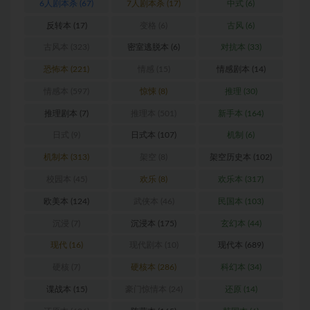
6人剧本杀
(67)
7人剧本杀
(17)
中式
(6)
反转本
(17)
变格
(6)
古风
(6)
古风本
(323)
密室逃脱本
(6)
对抗本
(33)
恐怖本
(221)
情感
(15)
情感剧本
(14)
情感本
(597)
惊悚
(8)
推理
(30)
推理剧本
(7)
推理本
(501)
新手本
(164)
日式
(9)
日式本
(107)
机制
(6)
机制本
(313)
架空
(8)
架空历史本
(102)
校园本
(45)
欢乐
(8)
欢乐本
(317)
欧美本
(124)
武侠本
(46)
民国本
(103)
沉浸
(7)
沉浸本
(175)
玄幻本
(44)
现代
(16)
现代剧本
(10)
现代本
(689)
硬核
(7)
硬核本
(286)
科幻本
(34)
谍战本
(15)
豪门惊情本
(24)
还原
(14)