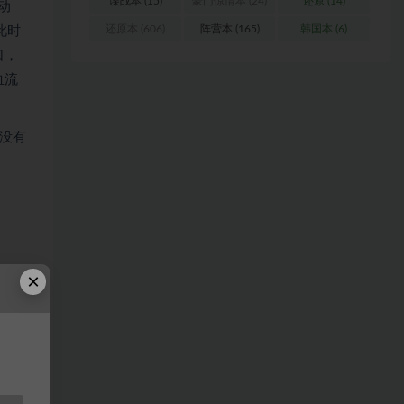
谍战本
(15)
豪门惊情本
(24)
还原
(14)
动
还原本
(606)
阵营本
(165)
韩国本
(6)
此时
口，
血流
没有
×
浏