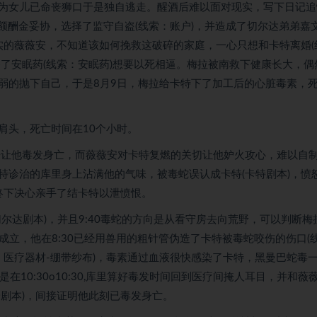
为女儿已命丧狮口于是独自逃走。醒酒后难以面对现实，写下日记追
高额酬金妥协，选择了监守自盗(线索：账户)，并造成了切尔达弟弟嘉
实的薇薇安，不知道该如何挽救这破碎的家庭，一心只想和卡特离婚(
了安眠药(线索：安眠药)想要以死相逼。梅拉被南救下健康长大，偶
弱的抛下自己，于是8月9日，梅拉给卡特下了加工后的心脏毒素，
肩头，死亡时间在10个小时。
下来让他毒发身亡，而薇薇安对卡特复燃的关切让他妒火攻心，难以自
特诊治的库里身上沾满他的气味，被毒蛇误认成卡特(卡特剧本)，愤
终下决心亲手了结卡特以泄愤恨。
安、切尔达剧本)，并且9:40毒蛇的方向是从看守房去向荒野，可以判断梅
成立，他在8:30已经用兽用的粗针管伪造了卡特被毒蛇咬伤的伤口(
：医疗器材-绷带纱布)，毒素通过血液很快感染了卡特，黑曼巴蛇毒
在10:30o10:30,库里算好毒发时间回到医疗间掩人耳目，并和薇
剧本)，间接证明他此刻已毒发身亡。