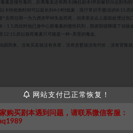
脏毒素是慢性毒药，距离毒发还有两天(梅拉剧本)早前被切尔达割伤的
卡特抢救时间可以延长到4小时(线索：医疗常识手册)后的8:15,而
而整^击而任雨一为力虏赤甲钟失血而死，但库里在众人面前处理过伤
8：1 5,而此时他已身中心脏毒素的慢性药剂，阴差阳错降缓了动脉
2:15,所以致死毒素只可能是一种–库里的毒血。
由因而来。没有买卖就没有杀害，没有贪婪就没有代价，没有背叛就
网站支付已正常恢复！
家购买剧本遇到问题，请联系微信客服：
接请联系客服补发！！！网盘不限速下载神器→
点此下载
←
aq1989
个人整理而来，仅供学习研究使用，请勿用于商业用途!任何人访问、
并同意受本条约约束，并遵守所有适用的法律法规。