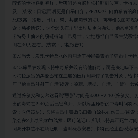
醉酒的卡特遇到狮群，母狮叼起襁褓时梅拉吓到失声，卡特以
及。(线索：日记)而后更是自暴自弃，在2009年向偷猎者的
死(线索：酒瓶、日历、树、其他同事的话)。同样难以面对现
索：离婚协议)，这个念头在库里出现后更为强烈，她甚至准备
卡特身上偷来的项链得知自己身世，让她怨恨自己亲生父亲懦
间在30天左右。(线索：尸检报告1)
案发当天，发现卡特反水的南用涂了神经毒素的子弹击中卡特
8:15,库里在发现卡特中毒后并没有给他解毒，而是决定瞒
时梅拉派出的黑曼巴蛇在血腥的医疗间弄错了攻击对象，给卡
库里给自己注射了血清(线索：狼藉、墙壁、血清、血迹)，最
通过薇薇安和切尔达看到“黑影”时间是8:00〜9:40 (薇薇
出的毒蛇在9:40之后已经离开。所以库里诊断的中毒时间将不
索：医疗器材)，又将自己中毒后伤口毒血涂抹在伤口上(线索
染会在2小时后身亡(线索：医疗笔记)，所以卡特真正死亡时间是
同离开制造不在场证明，当时薇薇安看到卡特已经止血(薇薇安