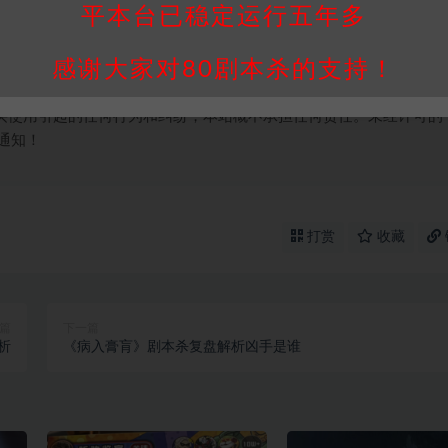
属于机关版权或权利人。如有侵权，请发邮件通知并提供相关证实资
平本台已稳定运行五年多
我们将会在三天内下架相关剧本攻略。
，本站积分为本站收取的赞助费，用于本站整理资料的时间成本及网
感谢大家对80剧本杀的支持！
买使用引起的任何行为和纠纷，本站概不承担任何责任。未经许可的
通知！
打赏
收藏
篇
下一篇
析
《病入膏肓》剧本杀复盘解析凶手是谁