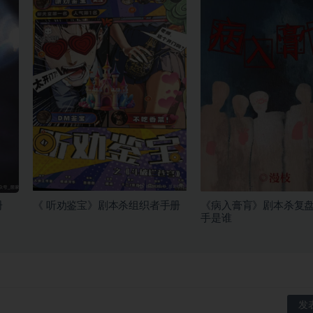
册
《 听劝鉴宝》剧本杀组织者手册
《病入膏肓》剧本杀复
手是谁