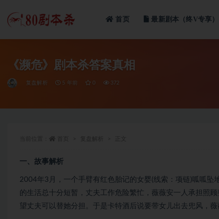
首页
最新剧本（终V专享）
全部
《濒危》剧本杀答案真相
复盘解析
5 年前
0
372
当前位置：
首页
复盘解析
正文
一、故事解析
2004年3月，一个手臂有红色胎记的女婴(线索：项链)呱
的生活总十分短暂，丈夫工作危险繁忙，薇薇安一人承担照顾
望丈夫可以替她分担。于是卡特酒后说要带女儿出去兜风，薇薇