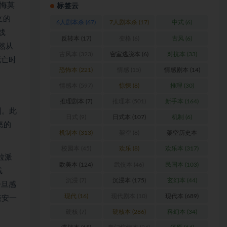
悔莫
标签云
文的
6人剧本杀
(67)
7人剧本杀
(17)
中式
(6)
线
反转本
(17)
变格
(6)
古风
(6)
然从
古风本
(323)
密室逃脱本
(6)
对抗本
(33)
死亡时
恐怖本
(221)
情感
(15)
情感剧本
(14)
情感本
(597)
惊悚
(8)
推理
(30)
推理剧本
(7)
推理本
(501)
新手本
(164)
制。此
日式
(9)
日式本
(107)
机制
(6)
怒的
机制本
(313)
架空
(8)
架空历史本
(102)
校园本
(45)
欢乐
(8)
欢乐本
(317)
拉派
欧美本
(124)
武侠本
(46)
民国本
(103)
线
沉浸
(7)
沉浸本
(175)
玄幻本
(44)
一旦感
现代
(16)
现代剧本
(10)
现代本
(689)
薇安一
硬核
(7)
硬核本
(286)
科幻本
(34)