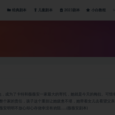
经典剧本
儿童剧本
小白教程
2023剧本
呱坠地，成为了卡特和薇薇安一家最大的寄托，她就是今天的梅拉。可惜
整个家的责任，孩子这个重担让她疲惫不堪，她带着女儿去看望父亲
安明明不放心却心存侥幸没有劝阻……(薇薇安剧本)