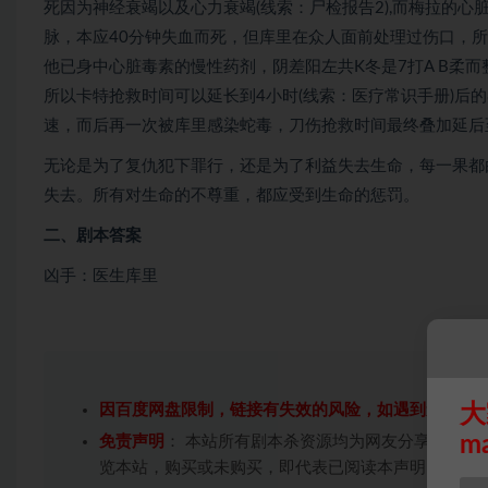
死因为神经衰竭以及心力衰竭(线索：尸检报告2),而梅拉的心
脉，本应40分钟失血而死，但库里在众人面前处理过伤口，所以
他已身中心脏毒素的慢性药剂，阴差阳左共K冬是7打A B柔
所以卡特抢救时间可以延长到4小时(线索：医疗常识手册)后的
速，而后再一次被库里感染蛇毒，刀伤抢救时间最终叠加延后至1
无论是为了复仇犯下罪行，还是为了利益失去生命，每一果都
失去。所有对生命的不尊重，都应受到生命的惩罚。
二、剧本答案
凶手：医生库里
大
因百度网盘限制，链接有失效的风险，如遇到无效链
m
免责声明
： 本站所有剧本杀资源均为网友分享投稿+
览本站，购买或未购买，即代表已阅读本声明，理解