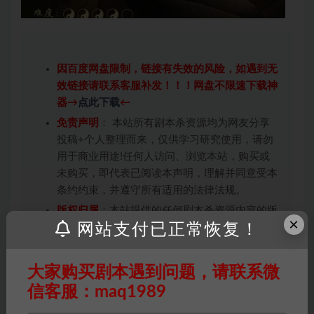
因百度网盘限制，链接有失效的风险，如遇到无
效链接请联系客服补发！！！网盘不限速下载神
器→
点此下载
←
免责声明
： 本站所有剧本杀资源均为网友分享
投稿+个人整理而来，仅供学习研究使用，请勿
用于商业用途!任何人访问、浏览本站，购买或
未购买，即代表已阅读本声明，理解并同意受本
条约约束，并遵守所有适用的法律法规。
版权归属
：本站提供的任何剧本杀资源内容的版
×
网站支付已正常恢复！
权均属于机关版权或权利人。如有侵权，请发邮
件通知并提供相关证实资料至邮箱
448271243@qq.com，如若情况属实，我们将
大家购买剧本遇到问题，请联系微
会在三天内下架相关剧本攻略。
信客服：maq1989
积分说明
∶剧本杀下载所需积分非剧本杀资源自