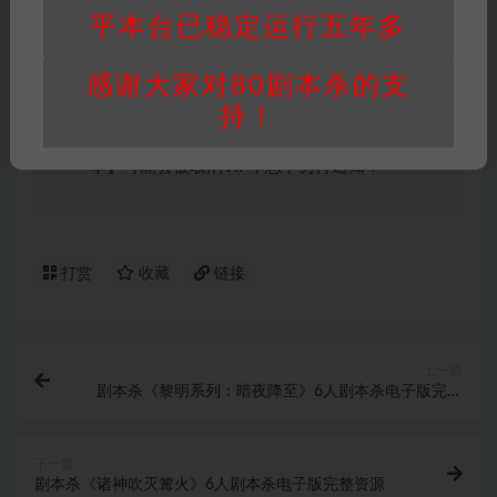
身价值，本站积分为本站收取的赞助费，用于本
平本台已稳定运行五年多
站整理资料的时间成本及网站运营所需支出费
用。
感谢大家对80剧本杀的支
重要提醒
∶任何情况下，本站及相关人士对于访
持！
问或购买使用引起的任何行为和纠纷，本站概不
承担任何责任。未经许可的【搬运】和【账号共
享】可能会被取消VIP，恕不另行通知！
打赏
收藏
链接
上一篇
剧本杀《黎明系列：暗夜降至》6人剧本杀电子版完整
资源
下一篇
剧本杀《诸神吹灭篝火》6人剧本杀电子版完整资源