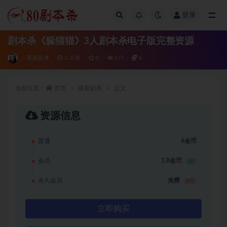
登录
全部
剧本杀《躲猫猫》3人剧本杀电子版完整资源
最新剧本
2 月前
0
177
6
当前位置：
首页
最新剧本
正文
资源信息
普通
6金币
会员
1.8金币
3折
永久会员
免费
推荐
立即购买