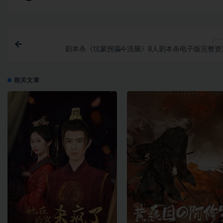
上一
剧本杀《坑蒙拐骗4·洗脑》8人剧本杀电子版完整资
相关文章