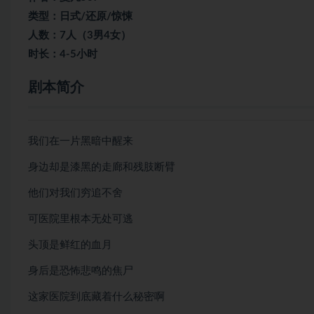
类型：日式/还原/惊悚
人数：7人（3男4女）
时长：4-5小时
剧本简介
我们在一片黑暗中醒来
身边却是漆黑的走廊和残肢断臂
他们对我们穷追不舍
可医院里根本无处可逃
头顶是鲜红的血月
身后是恐怖悲鸣的焦尸
这家医院到底藏着什么秘密啊