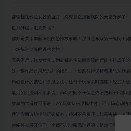
那轮挂在铃兰女校的血月，终究是在加藤病院的天空升起了！
血月升起，诅咒降临！
你知道关于加藤病院的恐怖故事吗！那可是东京第一鬼院！你
一场惊心动魄的逃生之旅！
无头男尸，红发女鬼，到处都是焦炭般漆黑的尸体！组成了这
这一部作品是東恐系列的续作，一如既往得保持着東恐系列的
精心设计的搜证和杀鬼之法，让每个玩家尖叫连连！经过大还
最后的沉浸则不用多说，虽然时间不长但是依旧把我干出眼泪
故事的丝滑度不用谈，7个玩家从来没掉线过，环节惊心动魄
搜证方面请胆小的玩家放心，绝对不是脏吓，如果害怕，请呼
你终将会盛开你们一个都不能少照亮世界的，是你们啊！