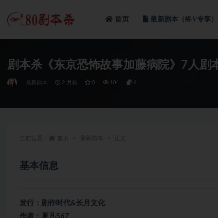
首页
最新剧本（终V专享）
全部
剧本杀《东京恐怖故事加藤病院》7人剧
最新剧本
2 月前
0
104
6
当前位置：
首页
最新剧本
正文
基本信息
发行：剧作时代&长月文化
作者：夏凡567