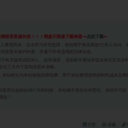
接请联系客服补发！！！网盘不限速下载神器→
点此下载
←
个人整理而来，仅供学习研究使用，请勿用于商业用途!任何人访问、
并同意受本条约约束，并遵守所有适用的法律法规。
属于机关版权或权利人。如有侵权，请发邮件通知并提供相关证实资
我们将会在三天内下架相关剧本攻略。
，本站积分为本站收取的赞助费，用于本站整理资料的时间成本及网
买使用引起的任何行为和纠纷，本站概不承担任何责任。未经许可的
通知！
打赏
收藏