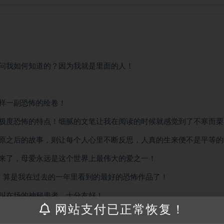
问我如何知道的？因为我就是里面的人！
样一副恐怖的绘卷！
极度恐怖的特点！细腻的文笔让我在阅读的时候就感觉到了不寒而栗
原之后的故事，则让每个人心里不断反思，人真的生来便不是平等的
来了，母爱永远是这个世界上最伟大的爱之一！
！算是我在过去的一年里看到的最好的恐怖作品了！
叫在场的神秘患者，十分友好！
网站支付已正常恢复！