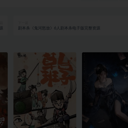
篇
下一篇
源
剧本杀《鬼河怒放》6人剧本杀电子版完整资源