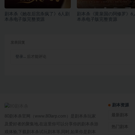
剧本杀《她在后宫杀疯了》6人剧
剧本杀《黄泉国の阿修罗》6
本杀电子版完整资源
本杀电子版完整资源
发表回复
登录...
后才能评论
剧本资源
最新剧本
80剧本杀官网（www.80larp.com）是剧本杀玩家
及爱好者的聚集地,在这里你可以分享你的剧本杀游
热门剧本
戏体验,下载剧本杀试玩剧本等,同时,如果你是剧本