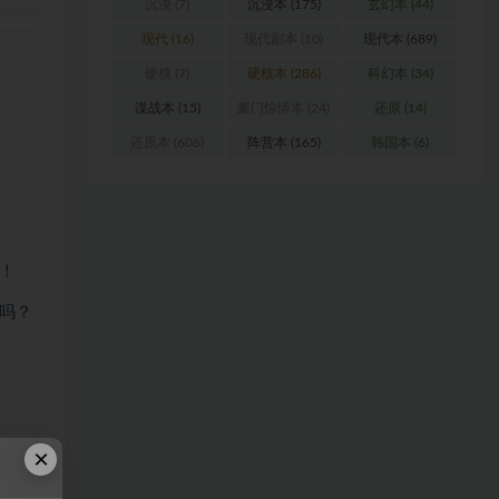
沉浸
(7)
沉浸本
(175)
玄幻本
(44)
现代
(16)
现代剧本
(10)
现代本
(689)
硬核
(7)
硬核本
(286)
科幻本
(34)
谍战本
(15)
豪门惊情本
(24)
还原
(14)
还原本
(606)
阵营本
(165)
韩国本
(6)
！
吗？
×