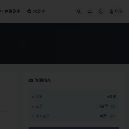
免费剧本
求剧本
登录
资源信息
普通
6金币
会员
1.8金币
3折
永久会员
免费
推荐