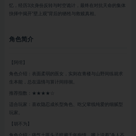
忆，经历3次身份反转与时空诡计，最终在对抗天命的集体
抉择中揭开“壁上观”背后的牺牲与救赎真相。
角色简介
【阿绾】
角色介绍：表面柔弱的医女，实则在青楼与山野间练就求
生本能，总在温情与算计间徘徊。
推荐指数：★★★★☆
适合玩家：喜欢隐忍成长型角色、吃父辈线纯爱的细腻型
玩家。
【胡不为】
角色介绍：痞气土匪头子暗藏千年痴情，嘴上说着”杀人不