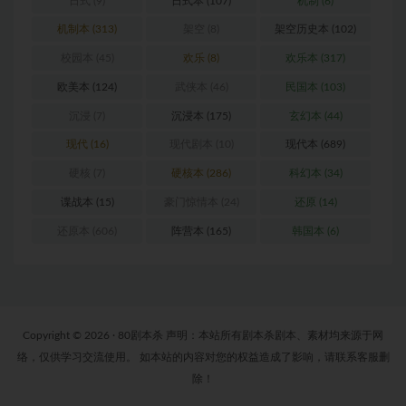
日式
(9)
日式本
(107)
机制
(6)
机制本
(313)
架空
(8)
架空历史本
(102)
校园本
(45)
欢乐
(8)
欢乐本
(317)
欧美本
(124)
武侠本
(46)
民国本
(103)
沉浸
(7)
沉浸本
(175)
玄幻本
(44)
现代
(16)
现代剧本
(10)
现代本
(689)
硬核
(7)
硬核本
(286)
科幻本
(34)
谍战本
(15)
豪门惊情本
(24)
还原
(14)
还原本
(606)
阵营本
(165)
韩国本
(6)
Copyright © 2026 · 80剧本杀 声明：本站所有剧本杀剧本、素材均来源于网
络，仅供学习交流使用。 如本站的内容对您的权益造成了影响，请联系客服删
除！