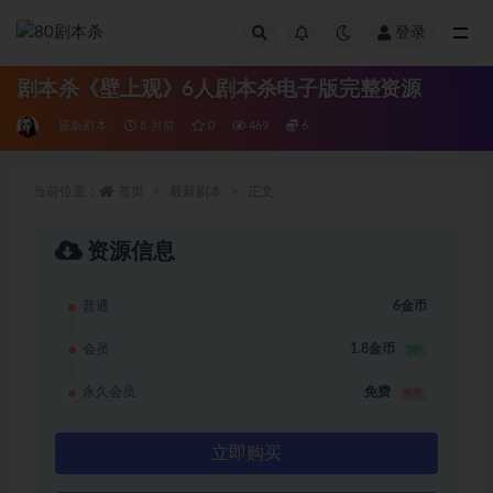
登录
全部
剧本杀《壁上观》6人剧本杀电子版完整资源
最新剧本
8 月前
0
469
6
当前位置：
首页
最新剧本
正文
资源信息
普通
6金币
会员
1.8金币
3折
永久会员
免费
推荐
立即购买