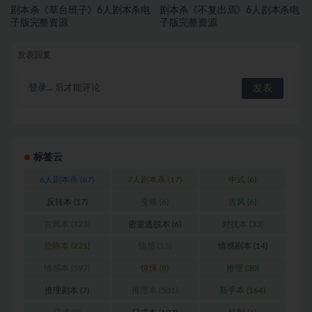
剧本杀《草台班子》6人剧本杀电
剧本杀《不复出焉》6人剧本杀电
子版完整资源
子版完整资源
发表回复
登录...
后才能评论
标签云
6人剧本杀
(67)
7人剧本杀
(17)
中式
(6)
反转本
(17)
变格
(6)
古风
(6)
古风本
(323)
密室逃脱本
(6)
对抗本
(33)
恐怖本
(221)
情感
(15)
情感剧本
(14)
情感本
(597)
惊悚
(8)
推理
(30)
推理剧本
(7)
推理本
(501)
新手本
(164)