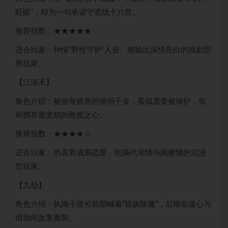
眨眼”，却为一句承诺守底线十八世。
推荐指数：★★★★★
适合玩家：钟情”野性守护”人设、能输出深情告白的戏剧型
男玩家。
【江清禾】
角色介绍：被祖母娇养的病弱千金，看似需要被保护，实
则拥有最坚韧的救赎之心。
推荐指数：★★★★☆
适合玩家：热衷养成系恋爱、吃隔代亲情与闺蜜情的沉浸
型玩家。
【九劫】
角色介绍：执拗小道长前期喊着”斩妖除魔”，后期在道心与
情劫间反复撕裂。