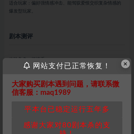
适合玩家：偏好强情感冲击、能驾驭爱恨交织复杂情感的
爆发型玩家。
剧本测评
体验角色：江清禾
×
网站支付已正常恢复！
开局被塞了本以为是病弱千金的剧本，结果祖母线直接给
整破防了。那个飒爽女将军人设的奶奶，一边骂我”小病秧
大家购买剧本遇到问题，请联系微
子”一边抄经书续命，药苦就往我袖子里塞芝麻糖。十一这
信客服：maq1989
傻猴子更绝，翻墙送瓜果能卡树枝上，吃醋连素素的醋都
啃，小黑屋里憋着泪问”能不能只教我一人认字”。
平本台已稳定运行五年多
声光电爆破那刻差点把睫毛哭飞。先前插科打诨的十一突
然变成齐天大圣，金箍棒砸地时整个壁画都在颤。原来他
感谢大家对80剧本杀的支
头痛是前世记忆在撕扯，而我教他写”喜欢”时，他早就在花
持！