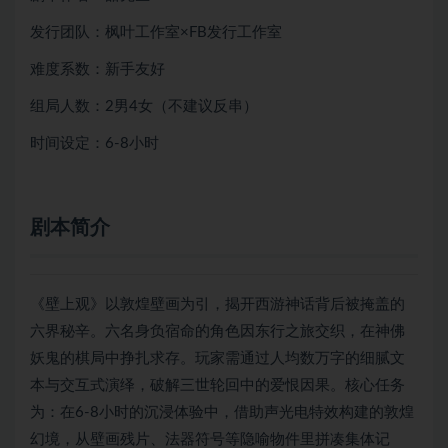
发行团队：枫叶工作室×FB发行工作室
难度系数：新手友好
组局人数：2男4女（不建议反串）
时间设定：6-8小时
剧本简介
《壁上观》以敦煌壁画为引，揭开西游神话背后被掩盖的
六界秘辛。六名身负宿命的角色因东行之旅交织，在神佛
妖鬼的棋局中挣扎求存。玩家需通过人均数万字的细腻文
本与交互式演绎，破解三世轮回中的爱恨因果。核心任务
为：在6-8小时的沉浸体验中，借助声光电特效构建的敦煌
幻境，从壁画残片、法器符号等隐喻物件里拼凑集体记