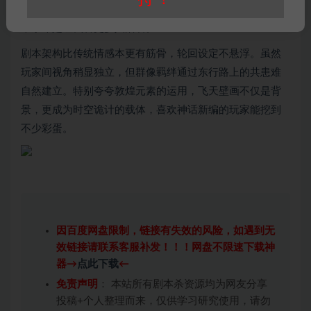
果山教过琉璃认雨。最后攥着祖母给的长命锁才懂，所谓
半条命是让我替更多人活着。
剧本架构比传统情感本更有筋骨，轮回设定不悬浮。虽然
玩家间视角稍显独立，但群像羁绊通过东行路上的共患难
自然建立。特别夸夸敦煌元素的运用，飞天壁画不仅是背
景，更成为时空诡计的载体，喜欢神话新编的玩家能挖到
不少彩蛋。
因百度网盘限制，链接有失效的风险，如遇到无
效链接请联系客服补发！！！网盘不限速下载神
器→
点此下载
←
免责声明
： 本站所有剧本杀资源均为网友分享
投稿+个人整理而来，仅供学习研究使用，请勿