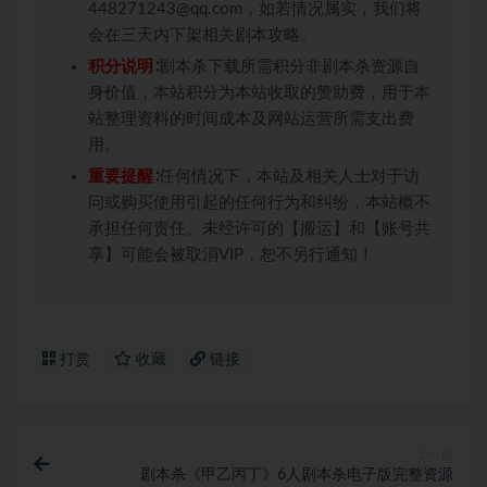
448271243@qq.com，如若情况属实，我们将
会在三天内下架相关剧本攻略。
积分说明
∶剧本杀下载所需积分非剧本杀资源自
身价值，本站积分为本站收取的赞助费，用于本
站整理资料的时间成本及网站运营所需支出费
用。
重要提醒
∶任何情况下，本站及相关人士对于访
问或购买使用引起的任何行为和纠纷，本站概不
承担任何责任。未经许可的【搬运】和【账号共
享】可能会被取消VIP，恕不另行通知！
打赏
收藏
链接
上一篇
剧本杀《甲乙丙丁》6人剧本杀电子版完整资源