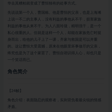
华去其糟粕就变成了曹恒独有的处事方式。
先说说第一个人，曹国栋。他是曹恒的父亲，也是上海滩
上说一不二的主事人，没有利益的事他从不干，损害家族
利益的事他从来不干。为人八面玲珑，精明强干，是一个
私心很重的人。但就是这样一个人，却能在家族危亡时挺
身而出，给他的儿子上了一课，齐家与救国是可以并重
的。这让曹恒大受震撼，原来在他眼里坏事做尽的父亲，
终究也是为了这个家罢了。曹恒自诩识得人心，却也只是
一个笑话而已。
角色简介
【24帧】
角色介绍：表面隐忍的观察者，实则背负着最尖锐的情感
矛盾。