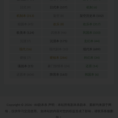
日式
(9)
日式本
(107)
机制
(6)
机制本
(313)
架空
(8)
架空历史本
(102)
校园本
(45)
欢乐
(8)
欢乐本
(317)
欧美本
(124)
武侠本
(46)
民国本
(103)
沉浸
(7)
沉浸本
(175)
玄幻本
(44)
现代
(16)
现代剧本
(10)
现代本
(689)
硬核
(7)
硬核本
(286)
科幻本
(34)
谍战本
(15)
豪门惊情本
(24)
还原
(14)
还原本
(606)
阵营本
(165)
韩国本
(6)
Copyright © 2026 · 80剧本杀 声明：本站所有剧本杀剧本、素材均来源于网
络，仅供学习交流使用。 如本站的内容对您的权益造成了影响，请联系客服删
除！