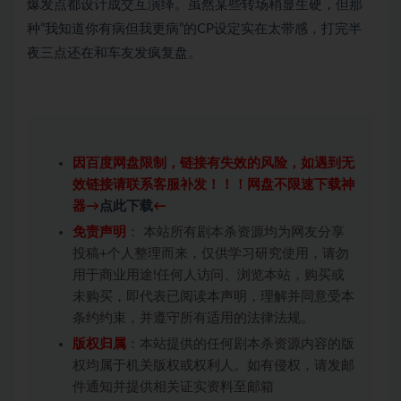
爆发点都设计成交互演绎。虽然某些转场稍显生硬，但那
种”我知道你有病但我更病”的CP设定实在太带感，打完半
夜三点还在和车友发疯复盘。
因百度网盘限制，链接有失效的风险，如遇到无
效链接请联系客服补发！！！网盘不限速下载神
器→
点此下载
←
免责声明
： 本站所有剧本杀资源均为网友分享
投稿+个人整理而来，仅供学习研究使用，请勿
用于商业用途!任何人访问、浏览本站，购买或
未购买，即代表已阅读本声明，理解并同意受本
条约约束，并遵守所有适用的法律法规。
版权归属
：本站提供的任何剧本杀资源内容的版
权均属于机关版权或权利人。如有侵权，请发邮
件通知并提供相关证实资料至邮箱