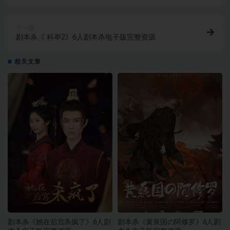
下一篇
剧本杀《 科举2》6人剧本杀电子版完整资源
相关文章
剧本杀《她在后宫杀疯了》6人剧
剧本杀《黄泉国の阿修罗》6人剧