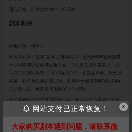
适合玩家：吃虐恋线的细节控玩家。
剧本测评
体验角色：锈与骨
开局拿到本子就被”复仇”关键词戳中，没想到DM直接递来
杯冰滴咖啡说要保持优雅人设。中期盘关系时差点把白板
写成犯罪侧写报告——明明就六个人，硬是盘出豪门恩怨的
体量。和24帧互飙演技那段，我摔杯子他接咖啡的动作简
直肌肉记忆，车友直呼”你们私下练过吧”。
最后墓志铭环节手抖到写不出字。本以为自己是掌控全场
×
网站支付已正常恢复！
的猎人，结果剧本早埋了更狠的后手。那些看似文艺的景
物描写全是刀，复盘时才发现”蔷薇园丁修剪枝条”的隐喻早
暗示了人物命运。
大家购买剧本遇到问题，请联系微