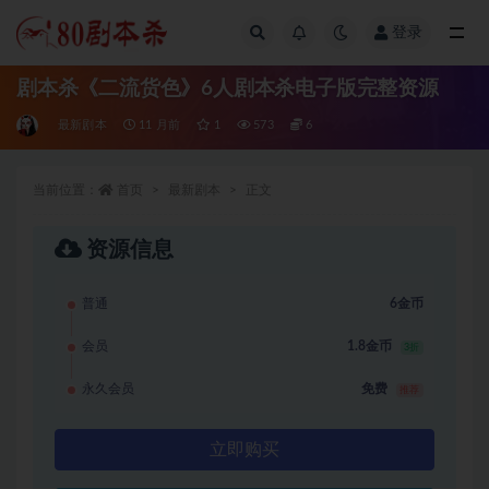
登录
全部
剧本杀《二流货色》6人剧本杀电子版完整资源
最新剧本
11 月前
1
573
6
当前位置：
首页
最新剧本
正文
资源信息
普通
6金币
会员
1.8金币
3折
永久会员
免费
推荐
立即购买