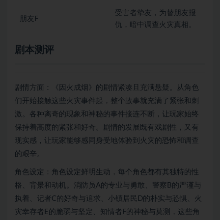
受害者挚友，为替朋友报
朋友F
仇，暗中调查火灾真相。
剧本测评
剧情方面：《因火成烟》的剧情紧凑且充满悬疑。从角色
们开始接触这些火灾事件起，整个故事就充满了紧张和刺
激。各种离奇的现象和神秘的事件接连不断，让玩家始终
保持着高度的紧张和好奇。剧情的发展既有戏剧性，又有
现实感，让玩家能够感同身受地体验到火灾的恐怖和调查
的艰辛。
角色设定：角色设定鲜明生动，每个角色都有其独特的性
格、背景和动机。消防员A的专业与勇敢、警察B的严谨与
执着、记者C的好奇与追求、小镇居民D的朴实与恐惧、火
灾幸存者E的脆弱与坚定、知情者F的神秘与莫测，这些角