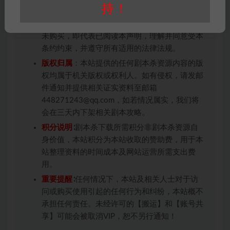
持！
投稿+个人整理而来，仅供学习研究使用，请勿
用于商业用途!任何人访问、浏览本站，购买或
未购买，即代表已阅读本声明，理解并同意受本
条约约束，并遵守所有适用的法律法规。
版权归属
：本站提供的任何剧本杀资源内容的版
权均属于机关版权或权利人。如有侵权，请发邮
件通知并提供相关证实资料至邮箱
448271243@qq.com，如若情况属实，我们将
会在三天内下架相关剧本攻略。
积分说明
∶剧本杀下载所需积分非剧本杀资源自
身价值，本站积分为本站收取的赞助费，用于本
站整理资料的时间成本及网站运营所需支出费
用。
重要提醒
∶任何情况下，本站及相关人士对于访
问或购买使用引起的任何行为和纠纷，本站概不
承担任何责任。未经许可的【搬运】和【账号共
享】可能会被取消VIP，恕不另行通知！