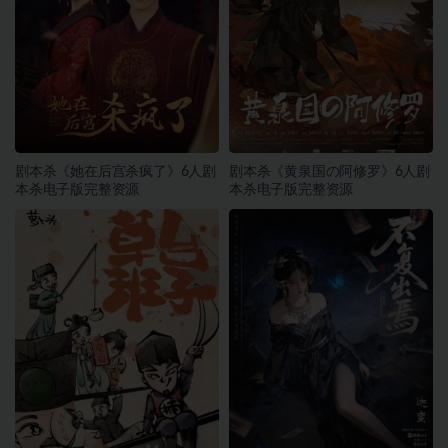
剧本杀《她在后宫杀疯了》6人剧
剧本杀《黄泉国の阿修罗》6人剧
本杀电子版完整资源
本杀电子版完整资源