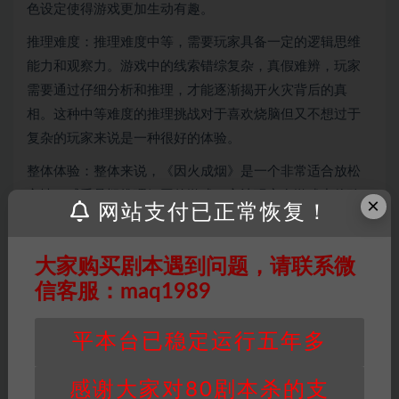
色设定使得游戏更加生动有趣。
推理难度：推理难度中等，需要玩家具备一定的逻辑思维
能力和观察力。游戏中的线索错综复杂，真假难辨，玩家
需要通过仔细分析和推理，才能逐渐揭开火灾背后的真
相。这种中等难度的推理挑战对于喜欢烧脑但又不想过于
复杂的玩家来说是一种很好的体验。
整体体验：整体来说，《因火成烟》是一个非常适合放松
心情、感受悬疑推理氛围的游戏。它让玩家在游戏中体验
×
网站支付已正常恢复！
到了探索未知的刺激和角色扮演的乐趣。
大家购买剧本遇到问题，请联系微
信客服：maq1989
因百度网盘限制，链接有失效的风险，如遇到无
平本台已稳定运行五年多
效链接请联系客服补发！！！网盘不限速下载神
器→
点此下载
←
感谢大家对80剧本杀的支
免责声明
： 本站所有剧本杀资源均为网友分享