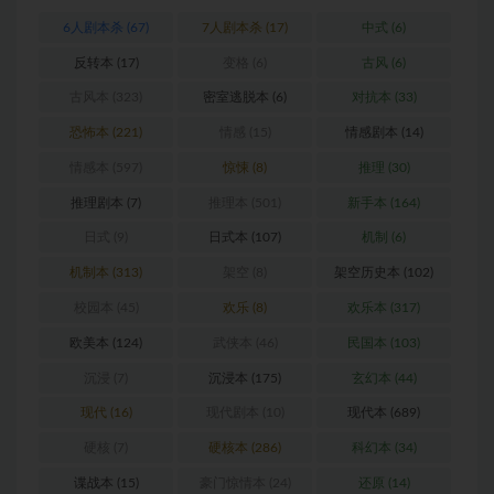
6人剧本杀
(67)
7人剧本杀
(17)
中式
(6)
反转本
(17)
变格
(6)
古风
(6)
古风本
(323)
密室逃脱本
(6)
对抗本
(33)
恐怖本
(221)
情感
(15)
情感剧本
(14)
情感本
(597)
惊悚
(8)
推理
(30)
推理剧本
(7)
推理本
(501)
新手本
(164)
日式
(9)
日式本
(107)
机制
(6)
机制本
(313)
架空
(8)
架空历史本
(102)
校园本
(45)
欢乐
(8)
欢乐本
(317)
欧美本
(124)
武侠本
(46)
民国本
(103)
沉浸
(7)
沉浸本
(175)
玄幻本
(44)
现代
(16)
现代剧本
(10)
现代本
(689)
硬核
(7)
硬核本
(286)
科幻本
(34)
谍战本
(15)
豪门惊情本
(24)
还原
(14)