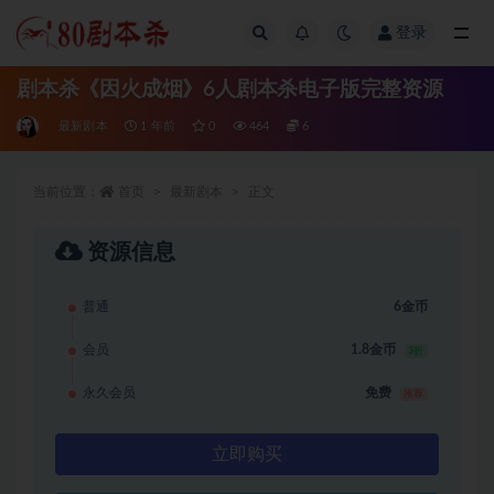
登录
全部
剧本杀《因火成烟》6人剧本杀电子版完整资源
最新剧本
1 年前
0
464
6
当前位置：
首页
最新剧本
正文
资源信息
普通
6金币
会员
1.8金币
3折
永久会员
免费
推荐
立即购买