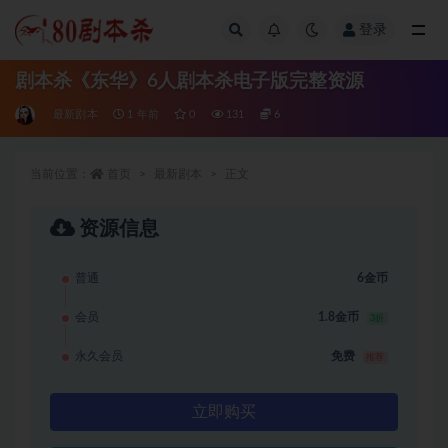
登录
全部
剧本杀《东华》6人剧本杀电子版完整资源
最新剧本
1 年前
0
131
6
当前位置：
首页
最新剧本
正文
资源信息
普通
6金币
会员
1.8金币
3折
永久会员
免费
推荐
立即购买