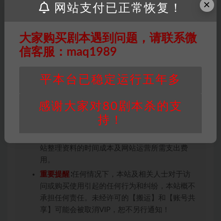
免责声明
： 本站所有剧本杀资源均为网友分享
×
网站支付已正常恢复！
投稿+个人整理而来，仅供学习研究使用，请勿
用于商业用途!任何人访问、浏览本站，购买或
大家购买剧本遇到问题，请联系微
未购买，即代表已阅读本声明，理解并同意受本
条约约束，并遵守所有适用的法律法规。
信客服：maq1989
版权归属
：本站提供的任何剧本杀资源内容的版
权均属于机关版权或权利人。如有侵权，请发邮
平本台已稳定运行五年多
件通知并提供相关证实资料至邮箱
448271243@qq.com，如若情况属实，我们将
感谢大家对80剧本杀的支
会在三天内下架相关剧本攻略。
持！
积分说明
∶剧本杀下载所需积分非剧本杀资源自
身价值，本站积分为本站收取的赞助费，用于本
站整理资料的时间成本及网站运营所需支出费
用。
重要提醒
∶任何情况下，本站及相关人士对于访
问或购买使用引起的任何行为和纠纷，本站概不
承担任何责任。未经许可的【搬运】和【账号共
享】可能会被取消VIP，恕不另行通知！