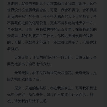
拿走吧，就像当初用九十九道雷劫阻止我降世那般，这个
世界没什么值得我留念的，可是，我舍不得你。舍不得握
着我的手写字的哥哥，舍不得为我杀尽天下人的师父，舍
不得我们之间的缱绻爱意，更舍不得从此与他天各一方，
再不相见。哥哥，在我被关押的五百年里，在被我遗忘的
梦境里，我们到底发生了什么，你说过要慢慢讲给我听
的，可惜，我如今来不及了，不过都没关系了，只要你活
着就好。
天道无情，让我与扶微受尽千难万阻。天道无情，是
因为祂抽出了自己七情六欲。
天道无眼，看不见我与世间受尽蹉跎。天道无眼，是
因为祂把双眼给了我。
原来，天道的情与眼，都在我的身上。哥哥我不想让
你在受伤害，所以哥哥，如果你不知道为什么而活，那
么，请为我好好活下去吧!