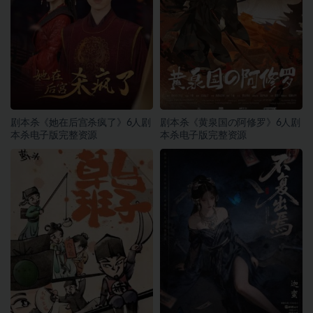
剧本杀《她在后宫杀疯了》6人剧
剧本杀《黄泉国の阿修罗》6人剧
本杀电子版完整资源
本杀电子版完整资源