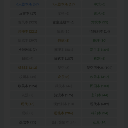
6人剧本杀
(67)
7人剧本杀
(17)
中式
(6)
反转本
(17)
变格
(6)
古风
(6)
古风本
(323)
密室逃脱本
(6)
对抗本
(33)
恐怖本
(221)
情感
(15)
情感剧本
(14)
情感本
(597)
惊悚
(8)
推理
(30)
推理剧本
(7)
推理本
(501)
新手本
(164)
日式
(9)
日式本
(107)
机制
(6)
机制本
(313)
架空
(8)
架空历史本
(102)
校园本
(45)
欢乐
(8)
欢乐本
(317)
欧美本
(124)
武侠本
(46)
民国本
(103)
沉浸
(7)
沉浸本
(175)
玄幻本
(44)
现代
(16)
现代剧本
(10)
现代本
(689)
硬核
(7)
硬核本
(286)
科幻本
(34)
谍战本
(15)
豪门惊情本
(24)
还原
(14)