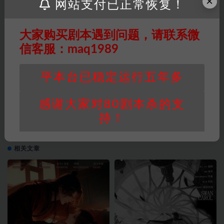
×
网站支付已正常恢复！
恐怖本
新手本
打赏
收藏
链接
大家购买剧本遇到问题，请联系微
信客服：maq1989
上一篇
平本台已稳定运行五年多
《盲人监狱》5人剧本杀电子版完整资源
感谢大家对80剧本杀的支
持！
下一篇
《姑娘》5至6剧本杀电子版完整资源
相关文章