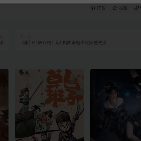
打赏
收藏
篇
下一篇
源
《豪门41歧路梢》6人剧本杀电子版完整资源