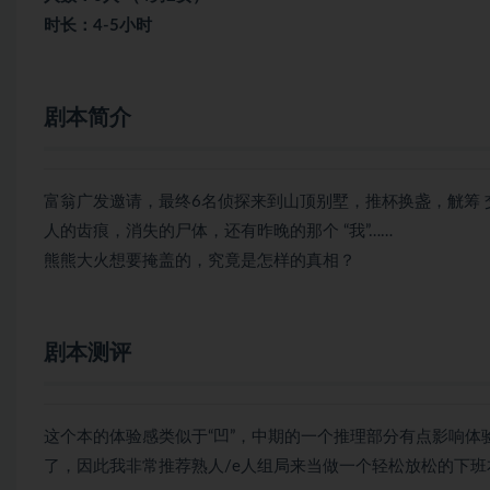
时长：4-5小时
剧本简介
富翁广发邀请，最终6名侦探来到山顶别墅，推杯换盏，觥筹 
人的齿痕，消失的尸体，还有昨晚的那个 “我”……
熊熊大火想要掩盖的，究竟是怎样的真相？
剧本测评
这个本的体验感类似于“凹”，中期的一个推理部分有点影响体
了，因此我非常推荐熟人/e人组局来当做一个轻松放松的下班