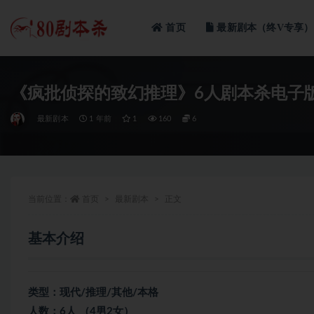
首页
最新剧本（终V专享）
全部
《疯批侦探的致幻推理》6人剧本杀电子
最新剧本
1 年前
1
160
6
当前位置：
首页
最新剧本
正文
基本介绍
类型：现代/推理/其他/本格
人数：6人 （4男2女）