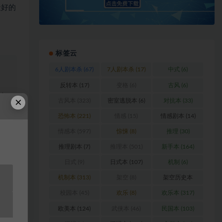
最好的
标签云
6人剧本杀
(67)
7人剧本杀
(17)
中式
(6)
反转本
(17)
变格
(6)
古风
(6)
浏
×
古风本
(323)
密室逃脱本
(6)
对抗本
(33)
恐怖本
(221)
情感
(15)
情感剧本
(14)
料
情感本
(597)
惊悚
(8)
推理
(30)
推理剧本
(7)
推理本
(501)
新手本
(164)
站
日式
(9)
日式本
(107)
机制
(6)
机制本
(313)
架空
(8)
架空历史本
(102)
校园本
(45)
欢乐
(8)
欢乐本
(317)
欧美本
(124)
武侠本
(46)
民国本
(103)