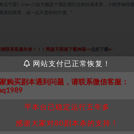
点可爱》(>w·☆)这大概是个我近期打过的分成本里，小程序做得
图发到群里，这一点不是特别方便。”
接请联系客服补发！！！网盘不限速下载神器→
点此下载
←
个人整理而来，仅供学习研究使用，请勿用于商业用途!任何人访问、
网站支付已正常恢复！
并同意受本条约约束，并遵守所有适用的法律法规。
属于机关版权或权利人。如有侵权，请发邮件通知并提供相关证实资
家购买剧本遇到问题，请联系微信客服：
我们将会在三天内下架相关剧本攻略。
aq1989
，本站积分为本站收取的赞助费，用于本站整理资料的时间成本及网
买使用引起的任何行为和纠纷，本站概不承担任何责任。未经许可的
平本台已稳定运行五年多
通知！
感谢大家对80剧本杀的支持！