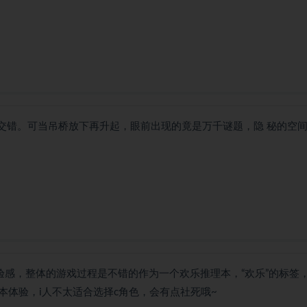
交错。可当吊桥放下再升起，眼前出现的竟是万千谜题，隐 秘的空
验感，整体的游戏过程是不错的作为一个欢乐推理本，“欢乐”的标签
本体验，i人不太适合选择c角色，会有点社死哦~