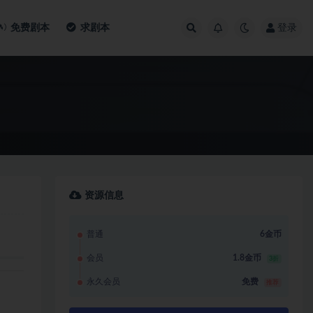
免费剧本
求剧本
登录
资源信息
普通
6金币
会员
1.8金币
3折
永久会员
免费
推荐