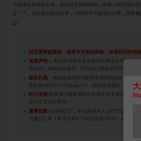
小程序的表现还不错，制作还是挺精致的，各种小细节做的还有
之一了。但线索只能自己看，小程序中不能进行分享，需要截
因百度网盘限制，链接有失效的风险，如遇到无效链
免责声明
： 本站所有剧本杀资源均为网友分享投稿+
览本站，购买或未购买，即代表已阅读本声明，理解
版权归属
：本站提供的任何剧本杀资源内容的版权均
大
至邮箱448271243@qq.com，如若情况属实，
m
积分说明
∶剧本杀下载所需积分非剧本杀资源自身价值
运营所需支出费用。
重要提醒
∶任何情况下，本站及相关人士对于访问或购
【搬运】和【账号共享】可能会被取消VIP，恕不另行