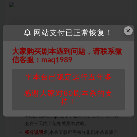
×
网站支付已正常恢复！
因百度网盘限制，链接有失效的风险，如遇到无
效链接请联系客服补发！！！网盘不限速下载神
器→
点此下载
←
大家购买剧本遇到问题，请联系微
免责声明
： 本站所有剧本杀资源均为网友分享
信客服：maq1989
投稿+个人整理而来，仅供学习研究使用，请勿
用于商业用途!任何人访问、浏览本站，购买或
平本台已稳定运行五年多
未购买，即代表已阅读本声明，理解并同意受本
条约约束，并遵守所有适用的法律法规。
感谢大家对80剧本杀的支
版权归属
：本站提供的任何剧本杀资源内容的版
持！
权均属于机关版权或权利人。如有侵权，请发邮
件通知并提供相关证实资料至邮箱
448271243@qq.com，如若情况属实，我们将
会在三天内下架相关剧本攻略。
积分说明
∶剧本杀下载所需积分非剧本杀资源自