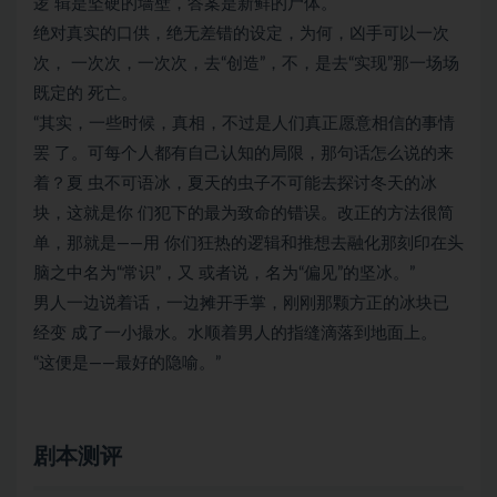
逻 辑是坚硬的墙壁，答案是新鲜的尸体。
绝对真实的口供，绝无差错的设定，为何，凶手可以一次
次， 一次次，一次次，去“创造”，不，是去“实现”那一场场
既定的 死亡。
“其实，一些时候，真相，不过是人们真正愿意相信的事情
罢 了。可每个人都有自己认知的局限，那句话怎么说的来
着？夏 虫不可语冰，夏天的虫子不可能去探讨冬天的冰
块，这就是你 们犯下的最为致命的错误。改正的方法很简
单，那就是——用 你们狂热的逻辑和推想去融化那刻印在头
脑之中名为“常识”，又 或者说，名为“偏见”的坚冰。”
男人一边说着话，一边摊开手掌，刚刚那颗方正的冰块已
经变 成了一小撮水。水顺着男人的指缝滴落到地面上。
“这便是——最好的隐喻。”
剧本测评