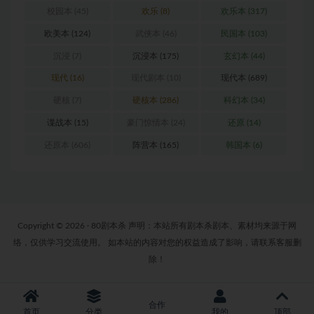
校园本
(45)
欢乐
(8)
欢乐本
(317)
欧美本
(124)
武侠本
(46)
民国本
(103)
沉浸
(7)
沉浸本
(175)
玄幻本
(44)
现代
(16)
现代剧本
(10)
现代本
(689)
硬核
(7)
硬核本
(286)
科幻本
(34)
谍战本
(15)
豪门惊情本
(24)
还原
(14)
还原本
(606)
阵营本
(165)
韩国本
(6)
Copyright © 2026 · 80剧本杀 声明：本站所有剧本杀剧本、素材均来源于网
络，仅供学习交流使用。 如本站的内容对您的权益造成了影响，请联系客服删
除！
合作
首页
分类
我的
顶部