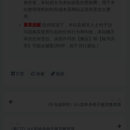
身价值，本站积分为本站收取的赞助费，用于本
站整理资料的时间成本及网站运营所需支出费
用。
重要提醒
∶任何情况下，本站及相关人士对于访
问或购买使用引起的任何行为和纠纷，本站概不
承担任何责任。未经许可的【搬运】和【账号共
享】可能会被取消VIP，恕不另行通知！
打赏
收藏
链接
上一篇
《牛马崩坏时》6人剧本杀电子版完整资源
下一篇
《寒门2》6人剧本杀电子版完整资源