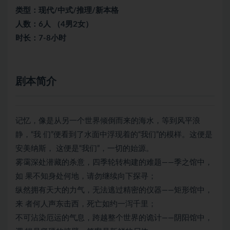
类型：现代/中式/推理/新本格
人数：6人 （4男2女）
时长：7-8小时
剧本简介
记忆，像是从另一个世界倾倒而来的海水，等到风平浪
静，“我 们”便看到了水面中浮现着的“我们”的模样。这便是
安美纳斯， 这便是“我们”，一切的始源。
雾霭深处潜藏的杀意，四季轮转构建的难题——季之馆中，
如 果不知身处何地，请勿继续向下探寻；
纵然拥有天大的力气，无法逃过精密的仪器——矩形馆中，
来 者何人声东击西，死亡如约一泻千里；
不可沾染厄运的气息，跨越整个世界的诡计——阴阳馆中，