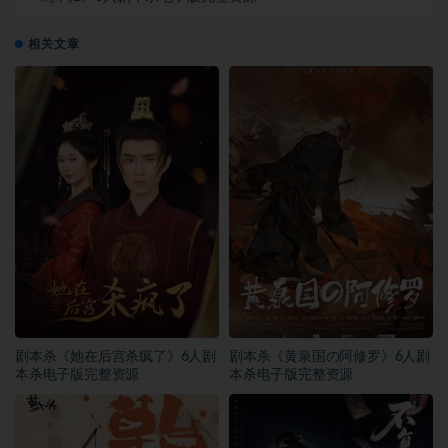
相关文章
剧本杀《她在后宫杀疯了》6人剧
剧本杀《黄泉国の阿修罗》6人剧
本杀电子版完整资源
本杀电子版完整资源