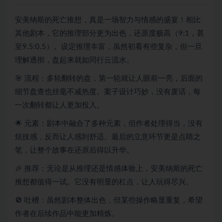
安美纳斯的死亡推想，真是一场智力与情感的盛宴！相比
其他剧本，它的推理部分更为出色，还原度极高（9:1，甚
至9.5:0.5）。设定推理丰富，虽然初看有些复杂，但一旦
理解透彻，盘起来就如同行云流水。
🎯 流程：多轮翻转的盘，第一轮就让人眼前一亮，后面的
细节盘查也丝毫不减热度。案子设计巧妙，没有废话，每
一次翻转都让人更加投入。
🌟 元素：剧本中融合了多种元素，但作者处理得当，没有
炫技感，反而让人感到舒适。最后的立意环节更是点睛之
笔，让整个故事在还原后得以升华。
🎉 推荐：无论是从推理还是情感体验上，安美纳斯的死亡
推想都值得一试。它没有明显的杠点，让人玩得尽兴。
🚫 吐槽：虽然剧本整体出色，但某些操作略显重复，希望
作者在后续作品中能更加精炼。