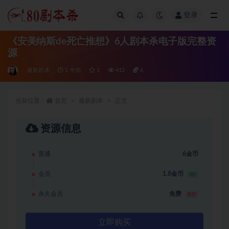
登录
全部
《安美纳斯de死亡推想》6人剧本杀电子版完整资
源
最新剧本
1 年前
1
412
6
当前位置：
首页
最新剧本
正文
资源信息
普通
6金币
会员
1.8金币
3折
永久会员
免费
推荐
立即购买