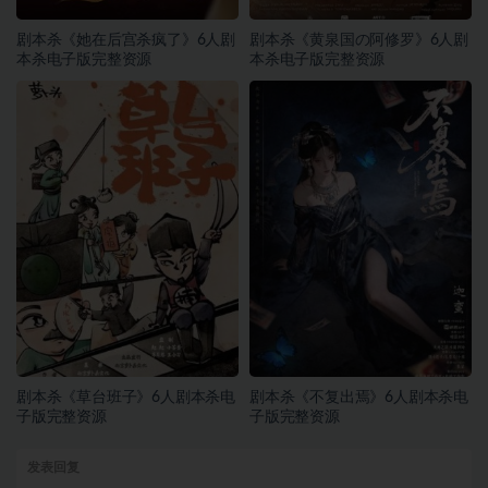
剧本杀《她在后宫杀疯了》6人剧
剧本杀《黄泉国の阿修罗》6人剧
本杀电子版完整资源
本杀电子版完整资源
剧本杀《草台班子》6人剧本杀电
剧本杀《不复出焉》6人剧本杀电
子版完整资源
子版完整资源
发表回复