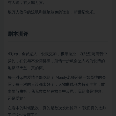
有人跪，有人喊万岁。
敬万人攸仰的流氓和拒绝赦免的谎言，新世纪快乐。
剧本测评
4对cp，全员恶人，爱恨交加，极限拉扯，在绝望与痛苦中
挣扎，在爱与不爱间徘徊，踏错一步就会坠入名为爱情的
地狱或天堂，真的爽。
每一对cp的爱情全部吃到了!Mandy老师还是一如既往的会
写，每一对的人设都太好了，人物曲线张力特别丰富，故
事情节曲折，我无数次的在故事中反思，我到底是恨她，
还是爱她?
在看本的时候数次，真的是数次发出惊呼：“我们真的太帅
了!“”这也太爽了!”