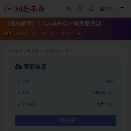
登录
全部
《流氓叙事》6人剧本杀电子版完整资源
最新剧本
1 年前
1
3.3K
6
当前位置：
首页
最新剧本
正文
资源信息
普通
6金币
会员
1.8金币
3折
永久会员
免费
推荐
立即购买