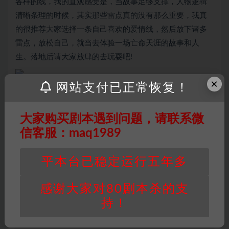
各样的线，我的直观感受是，当故事足够支撑，人物逻辑
清晰条理的时候，其实那些雷点真的没有那么重要，我真
的很推荐大家选择一条自己喜欢的爱情线，然后放下诸多
雷点，放松自己，就当去体验一场亡命天涯的故事和人
生。落地后请大家放肆的去玩耍吧!
×
网站支付已正常恢复！
大家购买剧本遇到问题，请联系微
因百度网盘限制，链接有失效的风险，如遇到无
信客服：maq1989
效链接请联系客服补发！！！网盘不限速下载神
器→
点此下载
←
免责声明
： 本站所有剧本杀资源均为网友分享
平本台已稳定运行五年多
投稿+个人整理而来，仅供学习研究使用，请勿
用于商业用途!任何人访问、浏览本站，购买或
感谢大家对80剧本杀的支
未购买，即代表已阅读本声明，理解并同意受本
持！
条约约束，并遵守所有适用的法律法规。
版权归属
：本站提供的任何剧本杀资源内容的版