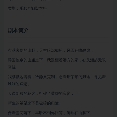
类型：现代/情感/本格
剧本简介
布满哀伤的山野，天空暗沉如铅，风雪狂啸肆虐，
异国他乡的山崖之下，我遥望着远方的家，心头涌起无限
牵挂。
我缄默地盼着，冷静又克制，念着那荣耀的归途，寻觅着
胜利的踪迹。
天边绽放的花火，打破了黄昏的寂寥，
新生的希望之下是破碎的归途。
伴着雪花落下，再听不到你回答，沉眠在山脚下。