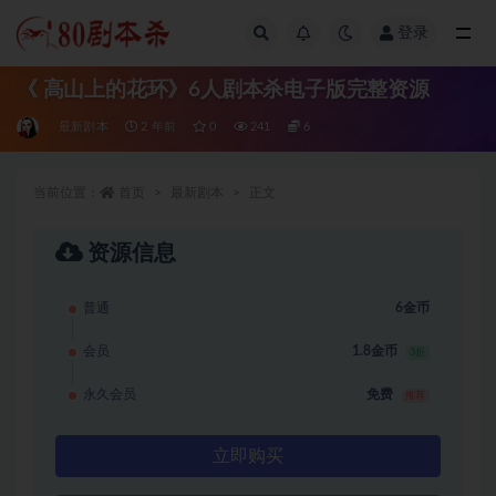
登录
全部
《 高山上的花环》6人剧本杀电子版完整资源
最新剧本
2 年前
0
241
6
当前位置：
首页
最新剧本
正文
资源信息
普通
6金币
会员
1.8金币
3折
永久会员
免费
推荐
立即购买