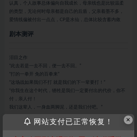
认真，个人故事总体偏向自我成长，母亲线也是比较温柔
的类型，无论何时母亲都是自己的后盾，父亲着墨不多，
爱情线偏被付出一点点，CP是水仙，总体比较含蓄内敛
剧本测评
泪目之作
“此去若是一去不回，便一去不回。”
“打的一拳开 免的百拳来”
“这场战如果我们不打 就是我们的下一辈要打！”
“你我生在这个时代，牺牲是我们一定要付出的代价，你不
付，亲人付！
我们这辈人，一身血两脚泥，还是我们付吧。”
×
这些台词让我想起了那个战火纷飞的年代，仿佛能听到战
网站支付已正常恢复！
场上受伤战友的呻吟，看到雪山下掩埋的“冰雕连”。