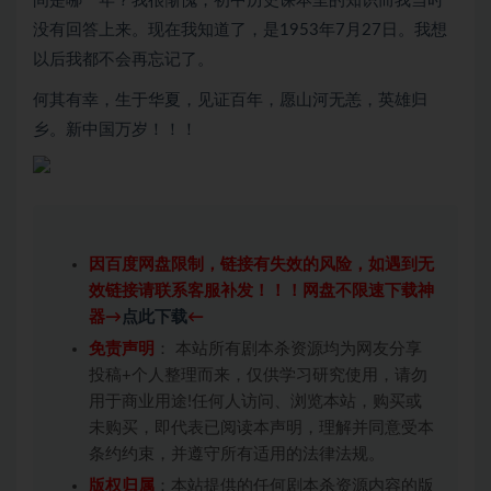
间是哪一年？我很惭愧，初中历史课本里的知识而我当时
没有回答上来。现在我知道了，是1953年7月27日。我想
以后我都不会再忘记了。
何其有幸，生于华夏，见证百年，愿山河无恙，英雄归
乡。新中国万岁！！！
因百度网盘限制，链接有失效的风险，如遇到无
效链接请联系客服补发！！！网盘不限速下载神
器→
点此下载
←
免责声明
： 本站所有剧本杀资源均为网友分享
投稿+个人整理而来，仅供学习研究使用，请勿
用于商业用途!任何人访问、浏览本站，购买或
未购买，即代表已阅读本声明，理解并同意受本
条约约束，并遵守所有适用的法律法规。
版权归属
：本站提供的任何剧本杀资源内容的版