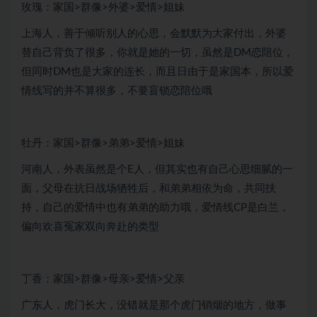
玫瑰：家国>群像>外婆>爱情>姐妹
上海人，善于倾听别人的心思，会默默为大家付出，外婆
替自己背负了很多，你就是她的一切，虽然是DM恋陪位，
但同时DM也是大家的连长，而且日由于是家国本，所以爱
情线写的并不算很多，不要盲锁恋陪位哦
牡丹：家国>群像>弟弟>爱情>姐妹
河南人，外表虽然是个E人，但其实也有自己心思细腻的一
面，父母在抗日战场牺牲后，和弟弟相依为命，共同扶
持，自己的爱情中也有弟弟的助力哦，爱情线CP是白兰，
偏向欢喜冤家双向奔赴的类型
丁香：家国>群像>母亲>爱情>父亲
广东人，虎门长大，没错就是那个虎门销烟的地方，做事