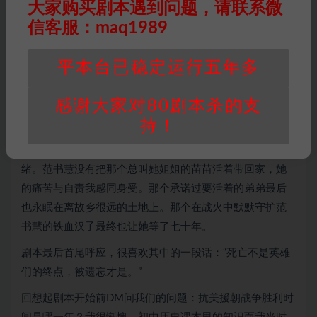
这个剧本的阅读量在盒装剧本中算是比较大的。作为一个
大家购买剧本遇到问题，请联系微
情感本，虽然没有演绎，但光是文字就足以让我泪流满
信客服：maq1989
面。
平本台已稳定运行五年多
剧本前期以小花灵的视角展开故事，构建了一个革命先烈
们英灵的花世界。这像是我们后代对烈士们的美好愿景，
感谢大家对80剧本杀的支
只要还有人记得他们，他们就永恒存在！
持！
中期我仿佛经历了一场真实的战争，战士们吃不饱穿不
暖，但依然毅然奔赴战场。每一个文字都牵动着我的思
绪。范书慧没有把那个总叫她姐姐的苗苗活着带回家，她
的痛苦与自责我感同身受。那个承诺过要活着的弟弟最后
也永眠在离故乡很远的土地上。那个在战火中默默守护范
书慧的铁血汉子最终也让她等了七十年。
剧本最后首尾呼应，很喜欢其中的一段话：“死亡不是英雄
们的终点，被遗忘才是。”
回想起剧本开始前DM问我们的问题：抗美援朝战争胜利时