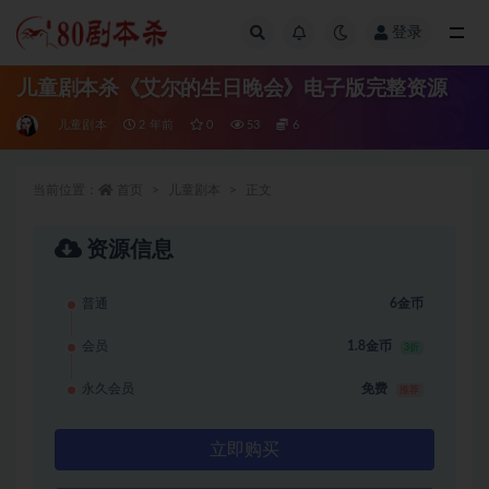
登录
全部
儿童剧本杀《艾尔的生日晚会》电子版完整资源
儿童剧本
2 年前
0
53
6
当前位置：
首页
儿童剧本
正文
资源信息
普通
6金币
会员
1.8金币
3折
永久会员
免费
推荐
立即购买