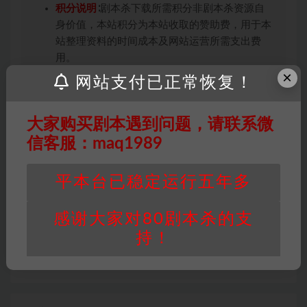
积分说明
∶剧本杀下载所需积分非剧本杀资源自
身价值，本站积分为本站收取的赞助费，用于本
站整理资料的时间成本及网站运营所需支出费
用。
×
重要提醒
∶任何情况下，本站及相关人士对于访
网站支付已正常恢复！
问或购买使用引起的任何行为和纠纷，本站概不
承担任何责任。未经许可的【搬运】和【账号共
大家购买剧本遇到问题，请联系微
享】可能会被取消VIP，恕不另行通知！
信客服：maq1989
平本台已稳定运行五年多
打赏
收藏
链接
感谢大家对80剧本杀的支
持！
上一篇
儿童剧本杀《滥竽充数》电子版完整资源