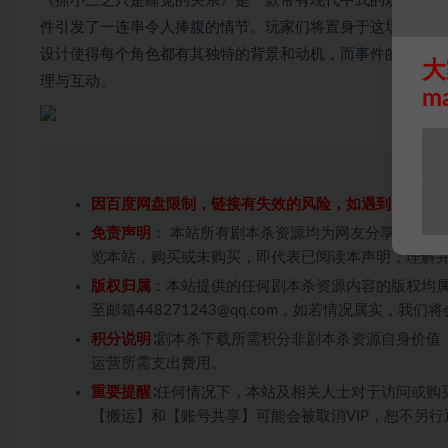
《抓小三之只是睡觉的关系》是一款带有现代中式的欢乐和机
件引发了一连串令人捧腹的情节。玩家们将置身于这场充满戏
设计使得每个角色都有其独特的背景和动机，而事件的推动则
大
理与互动。
m
因百度网盘限制，链接有失效的风险，如遇到无效链
免责声明
： 本站所有剧本杀资源均为网友分享投稿+
览本站，购买或未购买，即代表已阅读本声明，理解
版权归属
：本站提供的任何剧本杀资源内容的版权均
至邮箱448271243@qq.com，如若情况属实，
积分说明
∶剧本杀下载所需积分非剧本杀资源自身价值
运营所需支出费用。
重要提醒
∶任何情况下，本站及相关人士对于访问或购
【搬运】和【账号共享】可能会被取消VIP，恕不另行