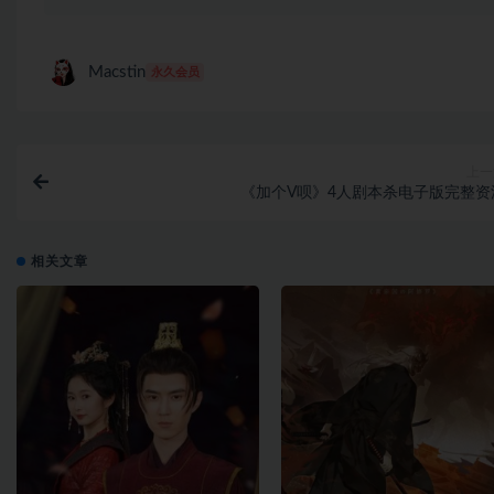
Macstin
永久会员
上一
《加个V呗》4人剧本杀电子版完整资
相关文章