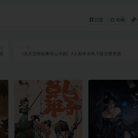
打赏
收藏
篇
下一篇
源
《东京恐怖故事崇山乐园》6人剧本杀电子版完整资源