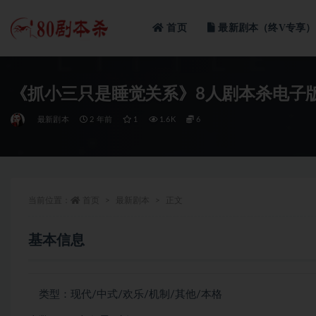
首页
最新剧本（终V专享）
全部
《抓小三只是睡觉关系》8人剧本杀电子
最新剧本
2 年前
1
1.6K
6
当前位置：
首页
最新剧本
正文
基本信息
类型：现代/中式/欢乐/机制/其他/本格