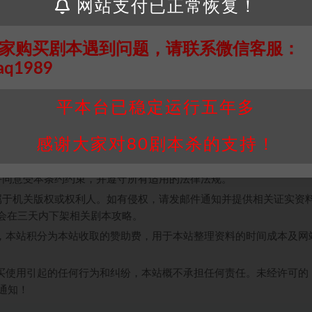
制元素。在这个设定中，一对新人在八星级酒店的婚礼前夜，因“小三
网站支付已正常恢复！
剧化和幽默的婚礼中，挑战各种角色扮演，揭开真相的面纱。剧本的
充满了意外和惊喜。3-4小时的游戏时间让人欲罢不能，享受每一刻
家购买剧本遇到问题，请联系微信客服：
aq1989
平本台已稳定运行五年多
感谢大家对80剧本杀的支持！
接请联系客服补发！！！网盘不限速下载神器→
点此下载
←
个人整理而来，仅供学习研究使用，请勿用于商业用途!任何人访问、
并同意受本条约约束，并遵守所有适用的法律法规。
属于机关版权或权利人。如有侵权，请发邮件通知并提供相关证实资
我们将会在三天内下架相关剧本攻略。
，本站积分为本站收取的赞助费，用于本站整理资料的时间成本及网
买使用引起的任何行为和纠纷，本站概不承担任何责任。未经许可的
通知！