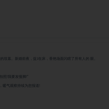
的坟墓。新婚前夜，捉J在床，香艳场面闪瞎了所有人的 眼。
拍照!我要发慢脚!”
，暖气观察持续为您报道!