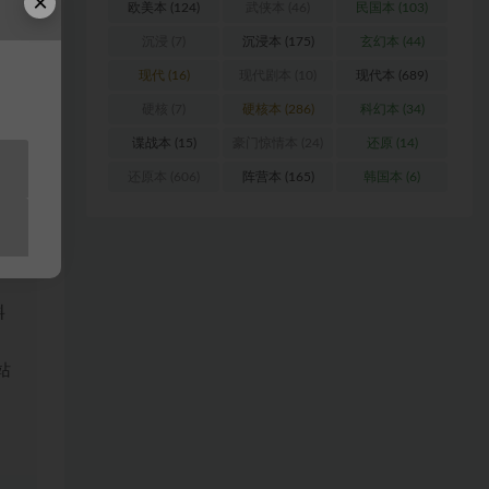
×
”事
欧美本
(124)
武侠本
(46)
民国本
(103)
巧妙
沉浸
(7)
沉浸本
(175)
玄幻本
(44)
的推
现代
(16)
现代剧本
(10)
现代本
(689)
硬核
(7)
硬核本
(286)
科幻本
(34)
谍战本
(15)
豪门惊情本
(24)
还原
(14)
还原本
(606)
阵营本
(165)
韩国本
(6)
浏
料
站