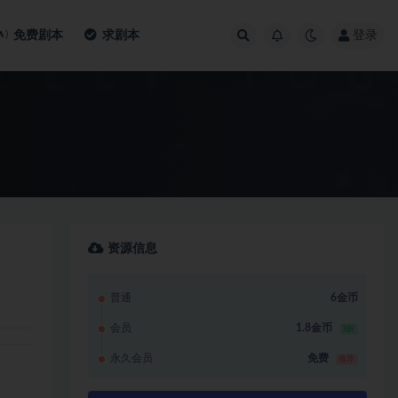
免费剧本
求剧本
登录
资源信息
普通
6金币
会员
1.8金币
3折
永久会员
免费
推荐