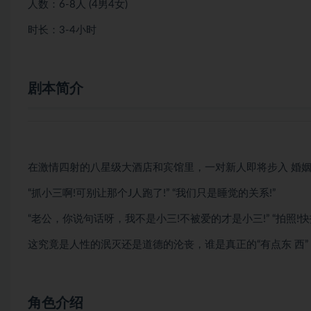
人数：6-8人 (4男4女)
时长：3-4小时
剧本简介
在激情四射的八星级大酒店和宾馆里，一对新人即将步入 婚姻
“抓小三啊!可别让那个J人跑了!” “我们只是睡觉的关系!”
“老公，你说句话呀，我不是小三!不被爱的才是小三!” “拍照!快
这究竟是人性的泯灭还是道德的沦丧，谁是真正的“有点东 西”
角色介绍