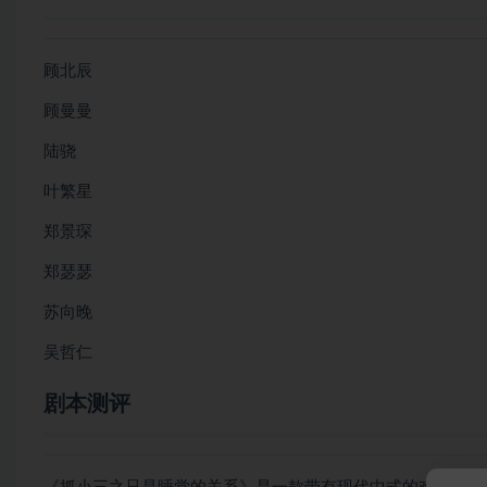
顾北辰
顾曼曼
陆骁
叶繁星
郑景琛
郑瑟瑟
苏向晚
吴哲仁
剧本测评