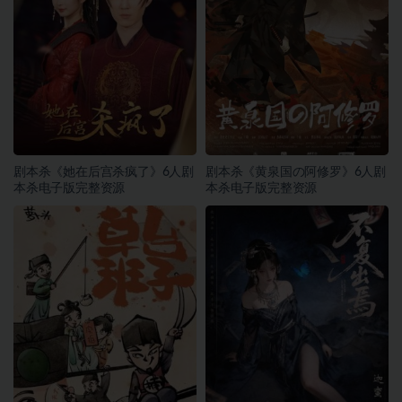
剧本杀《她在后宫杀疯了》6人剧
剧本杀《黄泉国の阿修罗》6人剧
本杀电子版完整资源
本杀电子版完整资源