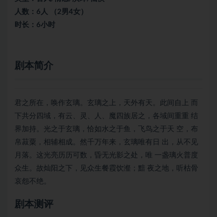
人数：6人 （2男4女）
时长：6小时
剧本简介
君之所在，唤作玄璃。玄璃之上，天外有天。此间自上 而
下共分四域，有云、灵、人、魔四族居之，各域间重重 结
界加持。光之于玄璃，恰如水之于鱼，飞鸟之于天 空，布
帛菽粟，相辅相成。然千万年来，玄璃唯有日 出，从不见
月落。这光亮历历可数，昏无光影之处，唯 一盏璃火普度
众生。故灿阳之下，见众生餐霞饮瀣；黯 夜之地，听枯骨
哀怨不绝。
剧本测评