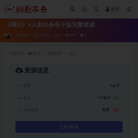
登录
全部
《璃火》6人剧本杀电子版完整资源
最新剧本
2 年前
1
905
6
当前位置：
首页
最新剧本
正文
资源信息
普通
6金币
会员
1.8金币
3折
永久会员
免费
推荐
立即购买