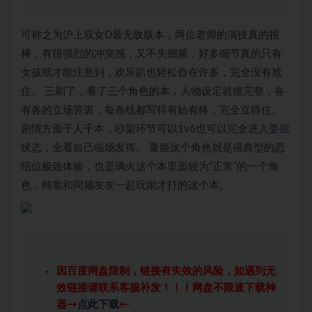
可称之为沪上双女D最无敌版本，两位老师的演技真的很
棒，有很强烈的冲突感，又不失细腻，好多细节真的只有
女孩纸才能注意到，欢乐趴也轻松自在许多，完全没有尬
住。 三刷了，看了三个角色的本，人物设定就很完整，各
有各的立场苦衷，每条线都写得有始有终，完全立得住。
剧情方面千人千本，吵架环节可以1v6也可以完全进入委屈
状态，全看自己临场发挥。 夏姬这个角色就是很典型的恋
陪位极致体验，也是璃火这个本里面较为“正常”的一个角
色，纯靠和同频友友一起玩闹才打的这个本。
因百度网盘限制，链接有失效的风险，如遇到无
效链接请联系客服补发！！！网盘不限速下载神
器→
点此下载
←