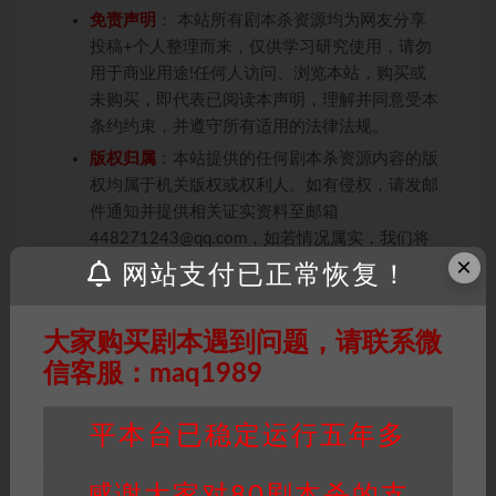
免责声明
： 本站所有剧本杀资源均为网友分享
投稿+个人整理而来，仅供学习研究使用，请勿
用于商业用途!任何人访问、浏览本站，购买或
未购买，即代表已阅读本声明，理解并同意受本
条约约束，并遵守所有适用的法律法规。
版权归属
：本站提供的任何剧本杀资源内容的版
权均属于机关版权或权利人。如有侵权，请发邮
件通知并提供相关证实资料至邮箱
448271243@qq.com，如若情况属实，我们将
×
会在三天内下架相关剧本攻略。
网站支付已正常恢复！
积分说明
∶剧本杀下载所需积分非剧本杀资源自
身价值，本站积分为本站收取的赞助费，用于本
大家购买剧本遇到问题，请联系微
站整理资料的时间成本及网站运营所需支出费
信客服：maq1989
用。
重要提醒
∶任何情况下，本站及相关人士对于访
平本台已稳定运行五年多
问或购买使用引起的任何行为和纠纷，本站概不
承担任何责任。未经许可的【搬运】和【账号共
享】可能会被取消VIP，恕不另行通知！
感谢大家对80剧本杀的支