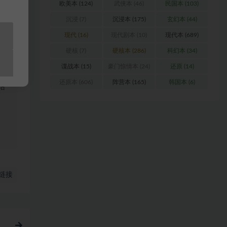
欧美本
(124)
武侠本
(46)
民国本
(103)
沉浸
(7)
沉浸本
(175)
玄幻本
(44)
浏
现代
(16)
现代剧本
(10)
现代本
(689)
硬核
(7)
硬核本
(286)
科幻本
(34)
料
谍战本
(15)
豪门惊情本
(24)
还原
(14)
还原本
(606)
阵营本
(165)
韩国本
(6)
站
链接