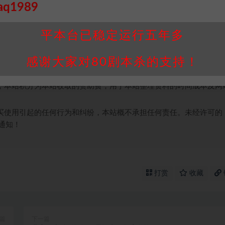
aq1989
接请联系客服补发！！！网盘不限速下载神器→
点此下载
←
个人整理而来，仅供学习研究使用，请勿用于商业用途!任何人访问、
平本台已稳定运行五年多
并同意受本条约约束，并遵守所有适用的法律法规。
属于机关版权或权利人。如有侵权，请发邮件通知并提供相关证实资
感谢大家对80剧本杀的支持！
我们将会在三天内下架相关剧本攻略。
，本站积分为本站收取的赞助费，用于本站整理资料的时间成本及网
买使用引起的任何行为和纠纷，本站概不承担任何责任。未经许可的
通知！
打赏
收藏
篇
下一篇