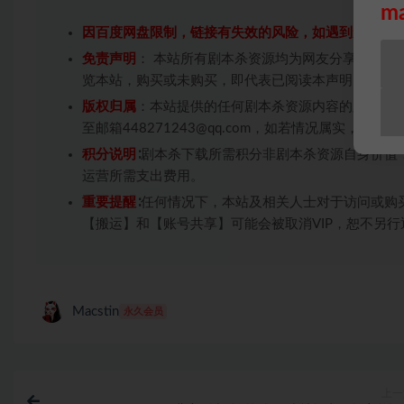
m
因百度网盘限制，链接有失效的风险，如遇到无效链
免责声明
： 本站所有剧本杀资源均为网友分享投稿+
览本站，购买或未购买，即代表已阅读本声明，理解
版权归属
：本站提供的任何剧本杀资源内容的版权均
至邮箱448271243@qq.com，如若情况属实，
积分说明
∶剧本杀下载所需积分非剧本杀资源自身价值
运营所需支出费用。
重要提醒
∶任何情况下，本站及相关人士对于访问或购
【搬运】和【账号共享】可能会被取消VIP，恕不另行
Macstin
永久会员
上一