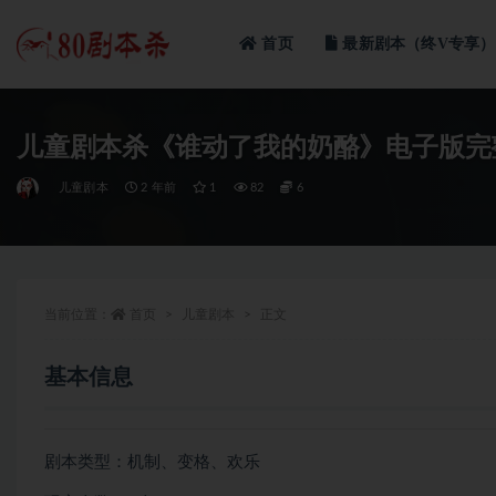
首页
最新剧本（终V专享）
全部
儿童剧本杀《谁动了我的奶酪》电子版完
儿童剧本
2 年前
1
82
6
当前位置：
首页
儿童剧本
正文
基本信息
剧本类型：机制、变格、欢乐