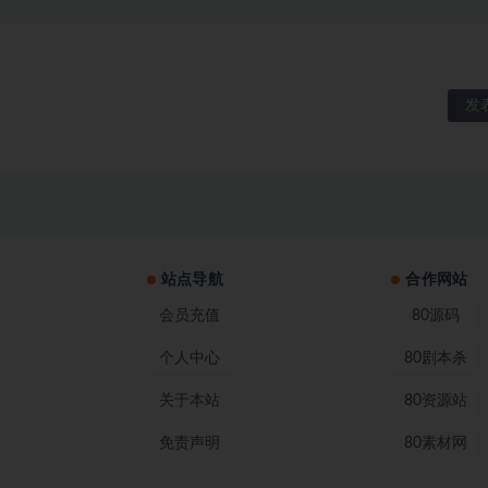
站点导航
合作网站
会员充值
80源码
个人中心
80剧本杀
关于本站
80资源站
免责声明
80素材网