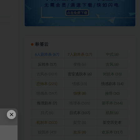
标签云
6人剧本杀
(67)
7人剧本杀
(17)
中式
(6)
反转本
(17)
变格
(6)
古风
(6)
古风本
(323)
密室逃脱本
(6)
对抗本
(33)
恐怖本
(221)
情感
(15)
情感剧本
(14)
情感本
(597)
惊悚
(8)
推理
(30)
推理剧本
(7)
推理本
(501)
新手本
(164)
×
日式
(9)
日式本
(107)
机制
(6)
机制本
(313)
架空
(8)
架空历史本
(102)
校园本
(45)
欢乐
(8)
欢乐本
(317)