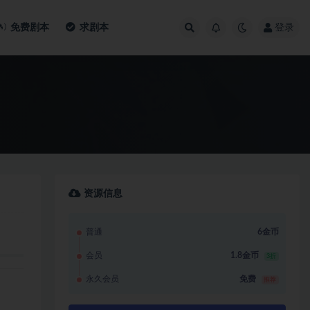
免费剧本
求剧本
登录
资源信息
普通
6金币
会员
1.8金币
3折
永久会员
免费
推荐