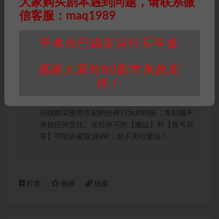
大家购买剧本遇到问题，请联系微
权均属于机关版权或权利人。如有侵权，请发邮
信客服：maq1989
件通知并提供相关证实资料至邮箱
448271243@qq.com，如若情况属实，我们将
会在三天内下架相关剧本攻略。
平本台已稳定运行五年多
积分说明
∶剧本杀下载所需积分非剧本杀资源自
身价值，本站积分为本站收取的赞助费，用于本
感谢大家对80剧本杀的支
站整理资料的时间成本及网站运营所需支出费
持！
用。
重要提醒
∶任何情况下，本站及相关人士对于访
问或购买使用引起的任何行为和纠纷，本站概不
承担任何责任。未经许可的【搬运】和【账号共
享】可能会被取消VIP，恕不另行通知！
打赏
收藏
链接