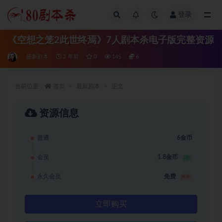
登录
全部
《空想之笼2此世终焉》7人剧本杀电子版完整资源
最新剧本
2 年前
0
145
6
当前位置：
首页
最新剧本
正文
资源信息
普通
6金币
会员
1.8金币
3折
永久会员
免费
推荐
立即购买