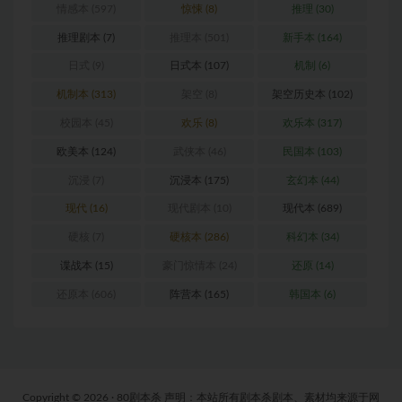
情感本
(597)
惊悚
(8)
推理
(30)
推理剧本
(7)
推理本
(501)
新手本
(164)
日式
(9)
日式本
(107)
机制
(6)
机制本
(313)
架空
(8)
架空历史本
(102)
校园本
(45)
欢乐
(8)
欢乐本
(317)
欧美本
(124)
武侠本
(46)
民国本
(103)
沉浸
(7)
沉浸本
(175)
玄幻本
(44)
现代
(16)
现代剧本
(10)
现代本
(689)
硬核
(7)
硬核本
(286)
科幻本
(34)
谍战本
(15)
豪门惊情本
(24)
还原
(14)
还原本
(606)
阵营本
(165)
韩国本
(6)
Copyright © 2026 · 80剧本杀 声明：本站所有剧本杀剧本、素材均来源于网