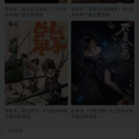
剧本杀《她在后宫杀疯了》6人剧
剧本杀《黄泉国の阿修罗》6人剧
本杀电子版完整资源
本杀电子版完整资源
剧本杀《草台班子》6人剧本杀电
剧本杀《不复出焉》6人剧本杀电
子版完整资源
子版完整资源
发表回复