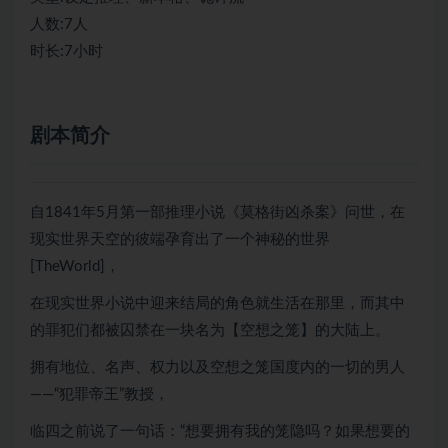
人数:7人
时长:7小时
剧本简介
自1841年5月第一部推理小说《莫格街凶杀案》问世，在
现实世界天空的彼端孕育出了一个神秘的世界
[TheWorld]，
在现实世界小说中迎来结局的角色就生活在那里，而其中
的罪犯们都被囚禁在一块名为【空想之笼】的大陆上。
拥有地位、名声、权力以及空想之笼国度内的一切的男人
——“犯罪帝王”教授，
临四之前说了一句话：“想要拥有我的笼隐吗？如果想要的