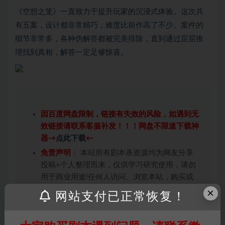
《空想之笼》一直致力于提升玩家的沉浸式体验。这次共
有五案，设计都非常精巧，难度比前作高了不少。案件的
细节非常多，各种伪解答都被完美排除，直到通过层层推
理找到真相，解答一定足够惊喜。
因百度网盘限制，链接有失效的风险，如遇到无
效链接请联系客服补发！！！网盘不限速下载神
器→
点此下载
←
免责声明
： 本站所有剧本杀资源均为网友分享
投稿+个人整理而来，仅供学习研究使用，请勿
用于商业用途!任何人访问、浏览本站，购买或
未购买，即代表已阅读本声明，理解并同意受本
×
网站支付已正常恢复！
条约约束，并遵守所有适用的法律法规。
版权归属
：本站提供的任何剧本杀资源内容的版