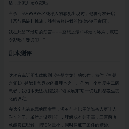
话，那就开始杀戮吧，
当杀四第999999名纯净人的罪犯出现时，他将有权开启
【恶行易施】挑战，胜利者将继我的[笼隐·犯罪帝国]。
我在此留下最后的预言———空想之笼即将走向终焉，疯狂
杀戮吧！恶徒们！”
剧本测评
这次有幸近距离体验到《空想之笼》的续作，前作《空想
之笼1》是我非常喜欢的推理本之一。作为一个重度中二病
患者，我根本无法抗拒这种“领域展开”后一切规则都发生变
化的设定。
在这个充满犯罪的国家里，没有什么比用笼隐杀人更让人
兴奋的了。虽然是设定推理，理解成本并不高，三言两语
就能真正理解。阅读体量小，同时保证了案件的精妙。