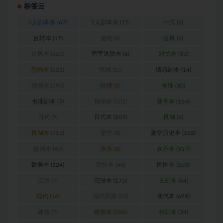
标签云
6人剧本杀
(67)
7人剧本杀
(17)
中式
(6)
反转本
(17)
变格
(6)
古风
(6)
古风本
(323)
密室逃脱本
(6)
对抗本
(33)
恐怖本
(221)
情感
(15)
情感剧本
(14)
情感本
(597)
惊悚
(8)
推理
(30)
推理剧本
(7)
推理本
(501)
新手本
(164)
日式
(9)
日式本
(107)
机制
(6)
机制本
(313)
架空
(8)
架空历史本
(102)
校园本
(45)
欢乐
(8)
欢乐本
(317)
欧美本
(124)
武侠本
(46)
民国本
(103)
沉浸
(7)
沉浸本
(175)
玄幻本
(44)
现代
(16)
现代剧本
(10)
现代本
(689)
硬核
(7)
硬核本
(286)
科幻本
(34)