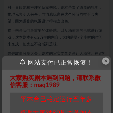
对于喜欢硬核推理的玩家来说，剧本营造了浓厚的氛围，
推理元素令人兴奋，而情感玩家在这个环节同样不会失
望，因为紧张的氛围设计得相当出色。
接下来是我们最重要的体验感。以互动演绎的形式进行游
戏，这本剧本有6.2万字的内容，大约需要7个小时的时间
来完成，但完全不会感到乏味。
除去故事分享大会，剧本的写实文笔更是让人动容。在B本
×
前两幕开始，它就成为了一个收割情感的机器，情感玩家
网站支付已正常恢复！
绝对不能错过这样一个难得一遇的作品。
大家购买剧本遇到问题，请联系微
信客服：maq1989
因百度网盘限制，链接有失效的风险，如遇到无
平本台已稳定运行五年多
效链接请联系客服补发！！！网盘不限速下载神
器→
点此下载
←
感谢大家对80剧本杀的支