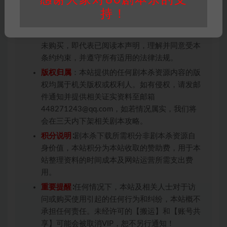
免责声明
： 本站所有剧本杀资源均为网友分享
持！
投稿+个人整理而来，仅供学习研究使用，请勿
用于商业用途!任何人访问、浏览本站，购买或
未购买，即代表已阅读本声明，理解并同意受本
条约约束，并遵守所有适用的法律法规。
版权归属
：本站提供的任何剧本杀资源内容的版
权均属于机关版权或权利人。如有侵权，请发邮
件通知并提供相关证实资料至邮箱
448271243@qq.com，如若情况属实，我们将
会在三天内下架相关剧本攻略。
积分说明
∶剧本杀下载所需积分非剧本杀资源自
身价值，本站积分为本站收取的赞助费，用于本
站整理资料的时间成本及网站运营所需支出费
用。
重要提醒
∶任何情况下，本站及相关人士对于访
问或购买使用引起的任何行为和纠纷，本站概不
承担任何责任。未经许可的【搬运】和【账号共
享】可能会被取消VIP，恕不另行通知！