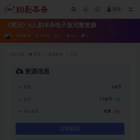
登录
全部
《黑日》6人剧本杀电子版完整资源
最新剧本
2 年前
0
142
6
当前位置：
首页
最新剧本
正文
资源信息
普通
6金币
会员
1.8金币
3折
永久会员
免费
推荐
立即购买