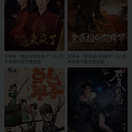
剧本杀《她在后宫杀疯了》6人剧
剧本杀《黄泉国の阿修罗》6人剧
本杀电子版完整资源
本杀电子版完整资源