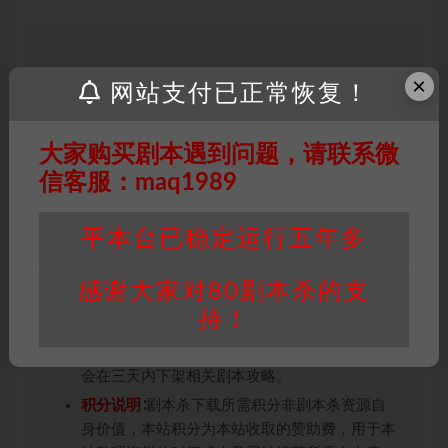
因百度网盘限制，链接有失效的风险，如遇到无
×
网站支付已正常恢复！
效链接请联系客服补发！！！网盘不限速下载神
器→
点此下载
←
大家购买剧本遇到问题，请联系微
免责声明
： 本站所有剧本杀资源均为网友分享
信客服：maq1989
投稿+个人整理而来，仅供学习研究使用，请勿
用于商业用途!任何人访问、浏览本站，购买或
未购买，即代表已阅读本声明，理解并同意受本
平本台已稳定运行五年多
条约约束，并遵守所有适用的法律法规。
版权归属
：本站提供的任何剧本杀资源内容的版
感谢大家对80剧本杀的支
权均属于机关版权或权利人。如有侵权，请发邮
持！
件通知并提供相关证实资料至邮箱
448271243@qq.com，如若情况属实，我们将
会在三天内下架相关剧本攻略。
积分说明
∶剧本杀下载所需积分非剧本杀资源自
身价值，本站积分为本站收取的赞助费，用于本