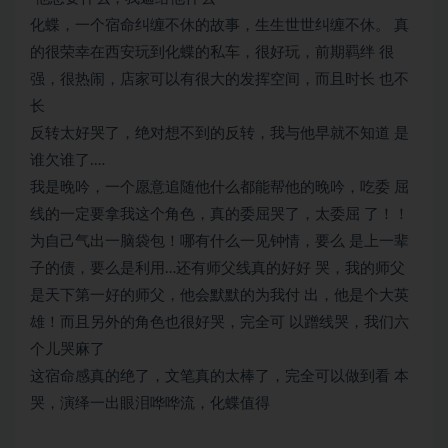
化蝶，一个宿命纠缠不休的故事，生生世世纠缠不休。 真
的很荣幸在西安玩到化蝶的私车，很好玩，前期羁绊 很
强，很热闹，店家可以有很大的发挥空间，而且时长 也不
长
反转太好哭了，绝对想不到的反转，我与他早就不知道 是
谁欠谁了.…
我是晚吟，一个愿意追随他什么都能帮他的晚吟，吃委 屈
线的一定要拿我这个角色，真的委屈哭了，太委屈 了！！
为自己气出一脑袋包！哪有什么一见钟情，要么 是上一辈
子的债，要么是利用…还有师父线真的好好 哭，我的师父
是天下第一好的师父，他会默默的为我付 出，他是个大英
雄！而且另外的角色也很好哭，完全可 以蹭线哭，我们六
个儿哭麻了
这宿命感真的绝了，文笔真的太棒了，完全可以做到看 本
哭，演绎一出眼泪哗哗流，化蝶值得