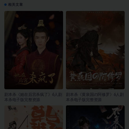
相关文章
剧本杀《她在后宫杀疯了》6人剧
剧本杀《黄泉国の阿修罗》6人剧
本杀电子版完整资源
本杀电子版完整资源