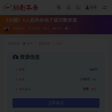
登录
全部
《化蝶》6人剧本杀电子版完整资源
最新剧本
2 年前
0
140
6
当前位置：
首页
最新剧本
正文
资源信息
普通
6金币
会员
1.8金币
3折
永久会员
免费
推荐
立即购买