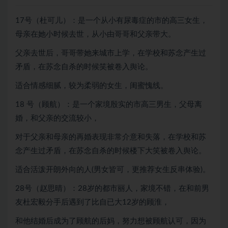
17号（杜可儿）：是一个从小有尿毒症的市的高三女生，
母亲在她小时候去世，从小由哥哥和父亲带大。
父亲去世后，哥哥带她来城市上学，在学校和苏念产生过
矛盾，在苏念自杀的时候笑被卷入舆论。
适合情感细腻，较为柔弱的女生，闺蜜愧线。
18 号（顾航）：是一个家境殷实的市高三男生，父母离
婚，和父亲的交流较小，
对于父亲和母亲的再婚表现非常介意和失落，在学校和苏
念产生过矛盾，在苏念自杀的时候楼下大笑被卷入舆论。
适合活泼开朗外向的人(男女皆可，更推荐女生反串体验)。
28号（赵思晴）：28岁的都市丽人，家境不错，在和前男
友杜宏毅分手后遇到了比自已大12岁的顾淮，
和他结婚后成为了顾航的后妈，努力想被顾航认可，因为