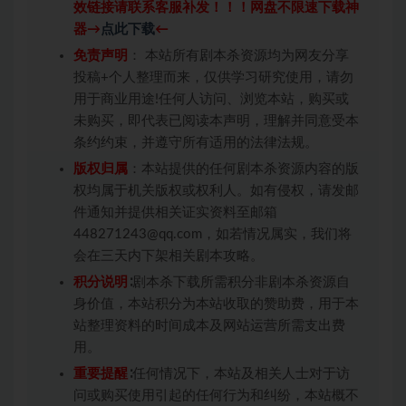
效链接请联系客服补发！！！网盘不限速下载神
器→
点此下载
←
免责声明
： 本站所有剧本杀资源均为网友分享
投稿+个人整理而来，仅供学习研究使用，请勿
用于商业用途!任何人访问、浏览本站，购买或
未购买，即代表已阅读本声明，理解并同意受本
条约约束，并遵守所有适用的法律法规。
版权归属
：本站提供的任何剧本杀资源内容的版
权均属于机关版权或权利人。如有侵权，请发邮
件通知并提供相关证实资料至邮箱
448271243@qq.com，如若情况属实，我们将
会在三天内下架相关剧本攻略。
积分说明
∶剧本杀下载所需积分非剧本杀资源自
身价值，本站积分为本站收取的赞助费，用于本
站整理资料的时间成本及网站运营所需支出费
用。
重要提醒
∶任何情况下，本站及相关人士对于访
问或购买使用引起的任何行为和纠纷，本站概不