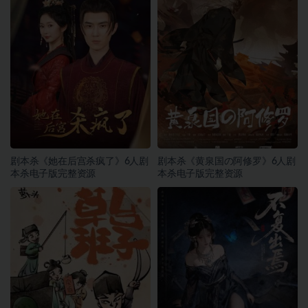
剧本杀《她在后宫杀疯了》6人剧
剧本杀《黄泉国の阿修罗》6人剧
本杀电子版完整资源
本杀电子版完整资源