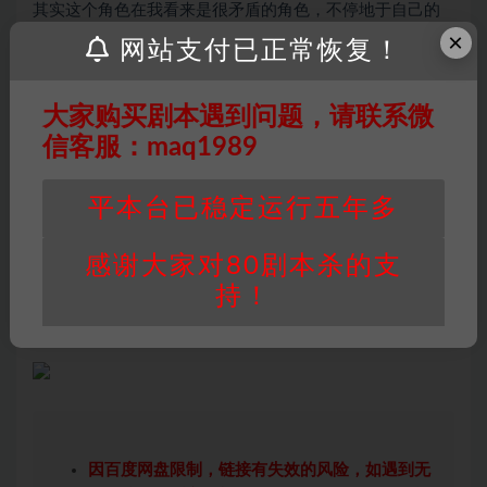
其实这个角色在我看来是很矛盾的角色，不停地于自己的
×
心理做斗争，是选择不打破现有的幸福还是去追寻真正的
网站支付已正常恢复！
想要的，
似乎整偏这个角色都在围绕着这一点进行，第一次我选择
大家购买剧本遇到问题，请联系微
了自由，可是当第二我依然想要选择遵循我的内心的时
信客服：maq1989
候，
平本台已稳定运行五年多
我发现好像不是事事都是事与愿违的，果然，我还是没有
能够救回他，到最后真的很好哭自我心得：“没关系，我一
感谢大家对80剧本杀的支
定会治好你们的一定会”
持！
打完后这句话时时刻刻围绕在我的脑海里，现在的网络舆
论问题真的很大！先生以身入局，实在是高。
因百度网盘限制，链接有失效的风险，如遇到无