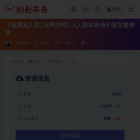
登录
全部
《逃离疯人院2无声悲鸣》6人剧本杀电子版完整资
源
最新剧本
2 年前
0
139
6
当前位置：
首页
最新剧本
正文
资源信息
普通
6金币
会员
1.8金币
3折
永久会员
免费
推荐
立即购买