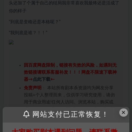
头还加了个属于自己的结局我非常喜欢我最终还是活成了
你的样子
“到底是变格还是本格呢？”
“我到底是谁？！！”
因百度网盘限制，链接有失效的风险，如遇到无
效链接请联系客服补发！！！网盘不限速下载神
器→
点此下载
←
免责声明
： 本站所有剧本杀资源均为网友分享
投稿+个人整理而来，仅供学习研究使用，请勿
用于商业用途!任何人访问、浏览本站，购买或
未购买，即代表已阅读本声明，理解并同意受本
×
网站支付已正常恢复！
条约约束，并遵守所有适用的法律法规。
版权归属
：本站提供的任何剧本杀资源内容的版
权均属于机关版权或权利人。如有侵权，请发邮