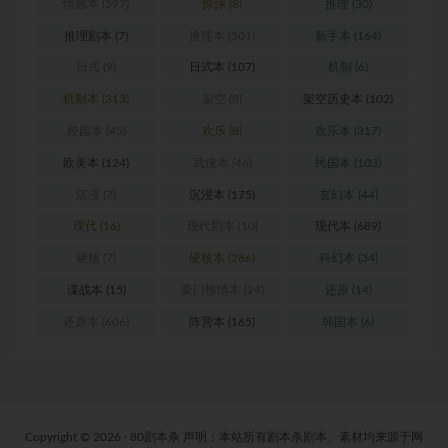
情感本
(597)
惊悚
(8)
推理
(30)
推理剧本
(7)
推理本
(501)
新手本
(164)
日式
(9)
日式本
(107)
机制
(6)
机制本
(313)
架空
(8)
架空历史本
(102)
校园本
(45)
欢乐
(8)
欢乐本
(317)
欧美本
(124)
武侠本
(46)
民国本
(103)
沉浸
(7)
沉浸本
(175)
玄幻本
(44)
现代
(16)
现代剧本
(10)
现代本
(689)
硬核
(7)
硬核本
(286)
科幻本
(34)
谍战本
(15)
豪门惊情本
(24)
还原
(14)
还原本
(606)
阵营本
(165)
韩国本
(6)
Copyright © 2026 · 80剧本杀 声明：本站所有剧本杀剧本、素材均来源于网