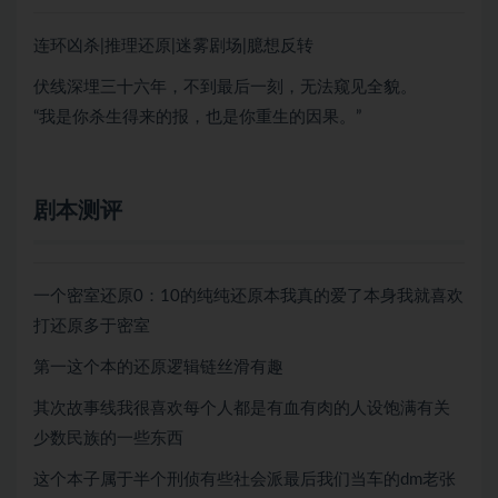
连环凶杀|推理还原|迷雾剧场|臆想反转
伏线深埋三十六年，不到最后一刻，无法窥见全貌。
“我是你杀生得来的报，也是你重生的因果。”
剧本测评
一个密室还原0：10的纯纯还原本我真的爱了本身我就喜欢
打还原多于密室
第一这个本的还原逻辑链丝滑有趣
其次故事线我很喜欢每个人都是有血有肉的人设饱满有关
少数民族的一些东西
这个本子属于半个刑侦有些社会派最后我们当车的dm老张