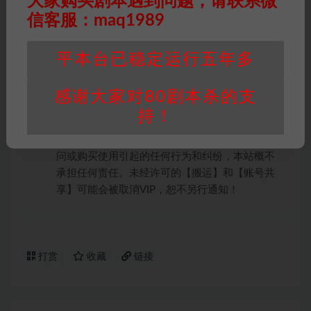
大家购买剧本遇到问题，请联系微
件通知并提供相关证实资料至邮箱
信客服：maq1989
448271243@qq.com，如若情况属实，我们将
会在三天内下架相关剧本攻略。
平本台已稳定运行五年多
积分说明
∶剧本杀下载所需积分非剧本杀资源自
身价值，本站积分为本站收取的赞助费，用于本
感谢大家对80剧本杀的支
站整理资料的时间成本及网站运营所需支出费
持！
用。
重要提醒
∶任何情况下，本站及相关人士对于访
问或购买使用引起的任何行为和纠纷，本站概不
承担任何责任。未经许可的【搬运】和【账号共
享】可能会被取消VIP，恕不另行通知！
打赏
收藏
链接