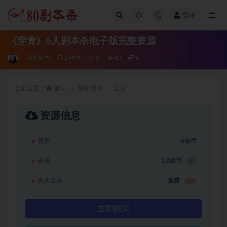
登录
全部
《穿青》6人剧本杀电子版完整资源
最新剧本
2 年前
0
80
6
当前位置：
首页
最新剧本
正文
资源信息
普通
6金币
会员
1.8金币
3折
永久会员
免费
推荐
立即购买