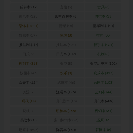
反转本
(17)
变格
(6)
古风
(6)
古风本
(323)
密室逃脱本
(6)
对抗本
(33)
恐怖本
(221)
情感
(15)
情感剧本
(14)
情感本
(597)
惊悚
(8)
推理
(30)
推理剧本
(7)
推理本
(501)
新手本
(164)
日式
(9)
日式本
(107)
机制
(6)
机制本
(313)
架空
(8)
架空历史本
(102)
校园本
(45)
欢乐
(8)
欢乐本
(317)
欧美本
(124)
武侠本
(46)
民国本
(103)
沉浸
(7)
沉浸本
(175)
玄幻本
(44)
现代
(16)
现代剧本
(10)
现代本
(689)
硬核
(7)
硬核本
(286)
科幻本
(34)
谍战本
(15)
豪门惊情本
(24)
还原
(14)
还原本
(606)
阵营本
(165)
韩国本
(6)