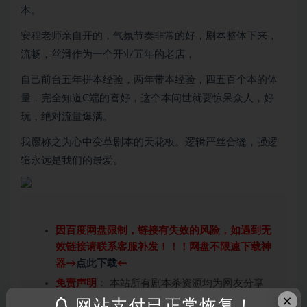
本。
安程老师亲自开的，气氛节奏非常的好，剧本整体下来，
流畅，丝滑作为一个开业五年的老店，
自己前台五年拼本经验，两年带本经验，四五百个本的体
量，完全知道C端的喜好，这个本问世就要惊呆众人，好
玩，绝对流量爆满。
我愿称之为心中变革剧本的天花板。逻辑严丝合缝，强逻
辑永远是我们的最爱。
因百度网盘限制，链接有失效的风险，如遇到无
效链接请联系客服补发！！！网盘不限速下载神
器→
点此下载
←
免责声明
： 本站所有剧本杀资源均为网友分享
×
投稿+个人整理而来，仅供学习研究使用，请勿
网站支付已正常恢复！