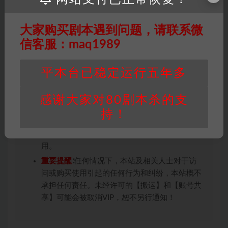
用于商业用途!任何人访问、浏览本站，购买或
未购买，即代表已阅读本声明，理解并同意受本
大家购买剧本遇到问题，请联系微
条约约束，并遵守所有适用的法律法规。
信客服：maq1989
版权归属
：本站提供的任何剧本杀资源内容的版
权均属于机关版权或权利人。如有侵权，请发邮
件通知并提供相关证实资料至邮箱
平本台已稳定运行五年多
448271243@qq.com，如若情况属实，我们将
会在三天内下架相关剧本攻略。
感谢大家对80剧本杀的支
积分说明
∶剧本杀下载所需积分非剧本杀资源自
持！
身价值，本站积分为本站收取的赞助费，用于本
站整理资料的时间成本及网站运营所需支出费
用。
重要提醒
∶任何情况下，本站及相关人士对于访
问或购买使用引起的任何行为和纠纷，本站概不
承担任何责任。未经许可的【搬运】和【账号共
享】可能会被取消VIP，恕不另行通知！