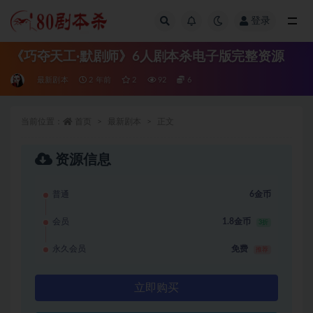
登录
全部
《巧夺天工·默剧师》6人剧本杀电子版完整资源
最新剧本
2 年前
2
92
6
当前位置：
首页
最新剧本
正文
资源信息
普通
6金币
会员
1.8金币
3折
永久会员
免费
推荐
立即购买