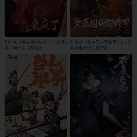
剧本杀《她在后宫杀疯了》6人剧
剧本杀《黄泉国の阿修罗》6人剧
本杀电子版完整资源
本杀电子版完整资源