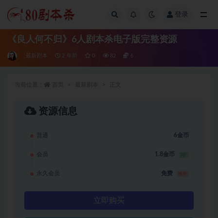
登录
全部
《良人何不归》6人剧本杀电子版完整资源
最新剧本
2 年前
0
82
6
当前位置：
首页
最新剧本
正文
资源信息
普通
6金币
会员
1.8金币
3折
永久会员
免费
推荐
立即购买