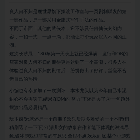
良人何不归是鹿世界旗下摆渡工作室与一页剧制联发的第
一部作品，是一部采用金庸式写作手法的作品。
不同于市面上其他的武侠本，它不涉及任何仙侠玄幻内
容，一招一式，一点一滴，都能让每个玩家沉入不同的江
湖。
这次长沙展，180车第一天晚上就已经爆满，发行和OB的
店家对良人何不归的期待更是达到了一个高潮，很多人在
体验过良人何不归的剧情后，纷纷做出了好评，丝毫不吝
啬自己的热情。
小编也有幸参加了一次测评，本水龙头以为今年自己水泥
封心不会再哭了,结果在DM的“努力”下还是哭了,补一句题外
摆渡出品必属精品。
玩本感受:就还是一个前期多欢乐后期多难受的一个本吧(稍
稍剧透了一下下),江湖儿女的故事在作者笔下体现的淋漓尽
致,破冰游戏也非常的有意思 全程不尬,欢乐到底,某个小游戏