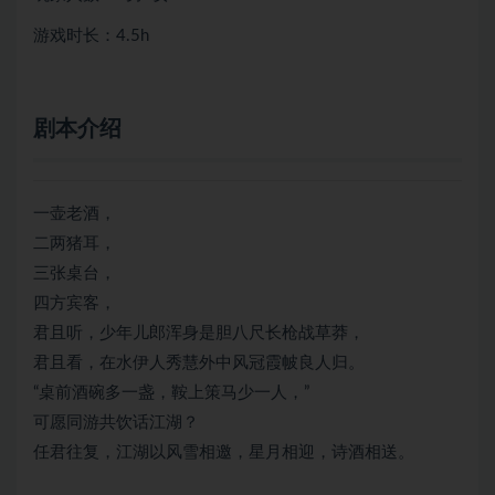
游戏时长：4.5h
剧本介绍
一壶老酒，
二两猪耳，
三张桌台，
四方宾客，
君且听，少年儿郎浑身是胆八尺长枪战草莽，
君且看，在水伊人秀慧外中风冠霞帔良人归。
“桌前酒碗多一盏，鞍上策马少一人，”
可愿同游共饮话江湖？
任君往复，江湖以风雪相邀，星月相迎，诗酒相送。