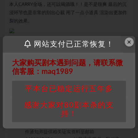
本人CARRY全场，还可以喝酒哦！！是不是很爽 最后的沉
浸环节也是非常的别出心裁 用了一点小道具 渲染出更加炸
裂的效果。
×
网站支付已正常恢复！
因百度网盘限制，链接有失效的风险，如遇到无
大家购买剧本遇到问题，请联系微
效链接请联系客服补发！！！网盘不限速下载神
器→
点此下载
←
信客服：maq1989
免责声明
： 本站所有剧本杀资源均为网友分享
投稿+个人整理而来，仅供学习研究使用，请勿
平本台已稳定运行五年多
用于商业用途!任何人访问、浏览本站，购买或
未购买，即代表已阅读本声明，理解并同意受本
感谢大家对80剧本杀的支
条约约束，并遵守所有适用的法律法规。
持！
版权归属
：本站提供的任何剧本杀资源内容的版
权均属于机关版权或权利人。如有侵权，请发邮
件通知并提供相关证实资料至邮箱