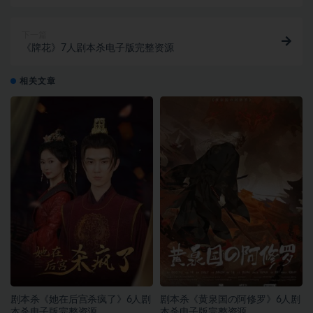
下一篇
《牌花》7人剧本杀电子版完整资源
相关文章
剧本杀《她在后宫杀疯了》6人剧
剧本杀《黄泉国の阿修罗》6人剧
本杀电子版完整资源
本杀电子版完整资源