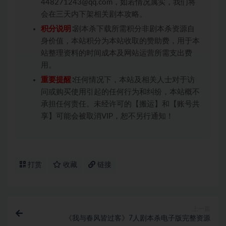
448271243@qq.com，如若情况属实，我们将
会在三天内下架相关剧本攻略。
积分说明
∶剧本杀下载所需积分非剧本杀资源自
身价值，本站积分为本站收取的赞助费，用于本
站整理资料的时间成本及网站运营所需支出费
用。
重要提醒
∶任何情况下，本站及相关人士对于访
问或购买使用引起的任何行为和纠纷，本站概不
承担任何责任。未经许可的【搬运】和【账号共
享】可能会被取消VIP，恕不另行通知！
打赏
收藏
链接
上一篇
《我与春风皆过客》7人剧本杀电子版完整资源