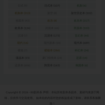
日式
(9)
日式本
(107)
机制
(6)
机制本
(313)
架空
(8)
架空历史本
(102)
校园本
(45)
欢乐
(8)
欢乐本
(317)
欧美本
(124)
武侠本
(46)
民国本
(103)
沉浸
(7)
沉浸本
(175)
玄幻本
(44)
现代
(16)
现代剧本
(10)
现代本
(689)
硬核
(7)
硬核本
(286)
科幻本
(34)
谍战本
(15)
豪门惊情本
(24)
还原
(14)
还原本
(606)
阵营本
(165)
韩国本
(6)
Copyright © 2026 · 80剧本杀 声明：本站所有剧本杀剧本、素材均来源于网
络，仅供学习交流使用。 如本站的内容对您的权益造成了影响，请联系客服删
除！