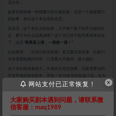
适合你；
如果你想体验一种颠覆式的头脑风暴，还原一个超级重口
的故事，那玩这个本会很有意思。
说实话，这个本杠点特别多，几乎每个案子的手法都有杠
点，要不为什么说离谱呢？这个本已经不能用离谱来形容
了，这是
“离离原上谱，一谱接一谱！”
比起推理，《头颅们的失眠夜》更注重还原故事，玩家们
没有需要隐藏的内容，只需要大开脑洞，越大越好。
这个本的阅读量很大，作者的文笔也很棒。玩家需要读的
不是常规的角色剧本，而是一本30多页的短篇小说，名为
×
《昨日非门的最后谜题》，外加5起斩首案的回忆。
网站支付已正常恢复！
读本过程中，会有一种在读推理小说的感觉。当然，沉浸
大家购买剧本遇到问题，请联系微
和互动方面肯定要比小说强很多。
信客服：maq1989