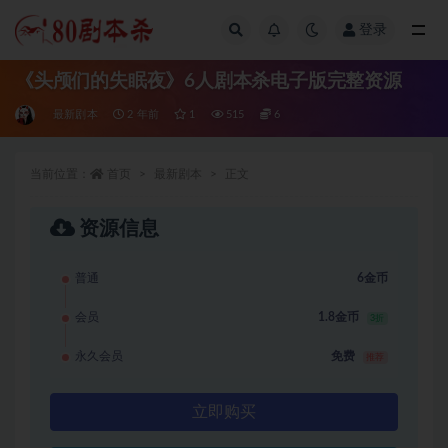
登录
全部
《头颅们的失眠夜》6人剧本杀电子版完整资源
最新剧本
2 年前
1
515
6
当前位置：
首页
最新剧本
正文
资源信息
普通
6金币
会员
1.8金币
3折
永久会员
免费
推荐
立即购买