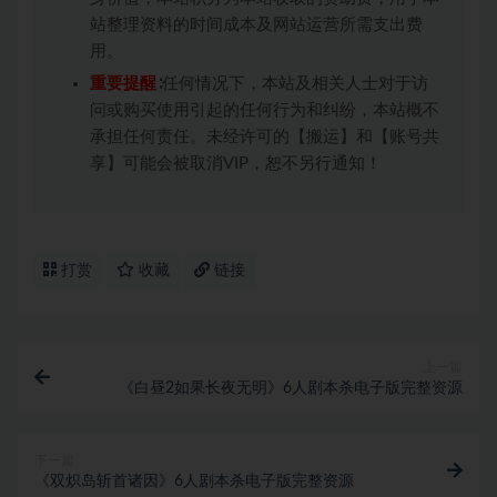
站整理资料的时间成本及网站运营所需支出费
用。
重要提醒
∶任何情况下，本站及相关人士对于访
问或购买使用引起的任何行为和纠纷，本站概不
承担任何责任。未经许可的【搬运】和【账号共
享】可能会被取消VIP，恕不另行通知！
打赏
收藏
链接
上一篇
《白昼2如果长夜无明》6人剧本杀电子版完整资源
下一篇
《双炽岛斩首诸因》6人剧本杀电子版完整资源