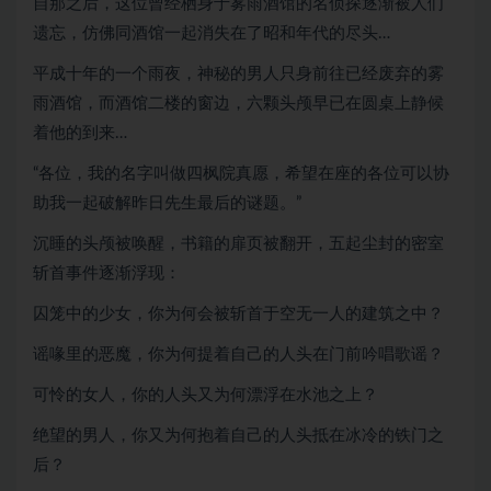
自那之后，这位曾经栖身于雾雨酒馆的名侦探逐渐被人们
遗忘，仿佛同酒馆一起消失在了昭和年代的尽头…
平成十年的一个雨夜，神秘的男人只身前往已经废弃的雾
雨酒馆，而酒馆二楼的窗边，六颗头颅早已在圆桌上静候
着他的到来…
“各位，我的名字叫做四枫院真愿，希望在座的各位可以协
助我一起破解昨日先生最后的谜题。”
沉睡的头颅被唤醒，书籍的扉页被翻开，五起尘封的密室
斩首事件逐渐浮现：
囚笼中的少女，你为何会被斩首于空无一人的建筑之中？
谣喙里的恶魔，你为何提着自己的人头在门前吟唱歌谣？
可怜的女人，你的人头又为何漂浮在水池之上？
绝望的男人，你又为何抱着自己的人头抵在冰冷的铁门之
后？