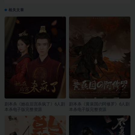
相关文章
剧本杀《她在后宫杀疯了》6人剧
剧本杀《黄泉国の阿修罗》6人剧
本杀电子版完整资源
本杀电子版完整资源