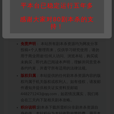
平本台已稳定运行五年多
感谢大家对80剧本杀的支
因百度网盘限制，链接有失效的风险，如遇到无
持！
效链接请联系客服补发！！！网盘不限速下载神
器→
点此下载
←
免责声明
： 本站所有剧本杀资源均为网友分享
投稿+个人整理而来，仅供学习研究使用，请勿
用于商业用途!任何人访问、浏览本站，购买或
未购买，即代表已阅读本声明，理解并同意受本
条约约束，并遵守所有适用的法律法规。
版权归属
：本站提供的任何剧本杀资源内容的版
权均属于机关版权或权利人。如有侵权，请发邮
件通知并提供相关证实资料至邮箱
448271243@qq.com，如若情况属实，我们将
会在三天内下架相关剧本攻略。
积分说明
∶剧本杀下载所需积分非剧本杀资源自
身价值，本站积分为本站收取的赞助费，用于本