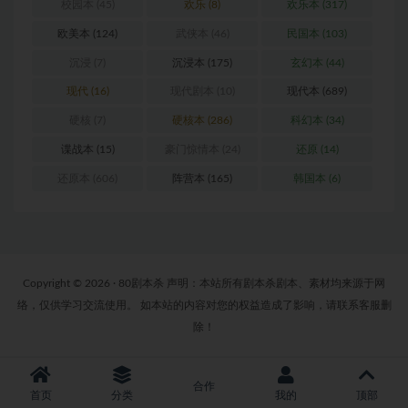
校园本
(45)
欢乐
(8)
欢乐本
(317)
欧美本
(124)
武侠本
(46)
民国本
(103)
沉浸
(7)
沉浸本
(175)
玄幻本
(44)
现代
(16)
现代剧本
(10)
现代本
(689)
硬核
(7)
硬核本
(286)
科幻本
(34)
谍战本
(15)
豪门惊情本
(24)
还原
(14)
还原本
(606)
阵营本
(165)
韩国本
(6)
Copyright © 2026 · 80剧本杀 声明：本站所有剧本杀剧本、素材均来源于网
络，仅供学习交流使用。 如本站的内容对您的权益造成了影响，请联系客服删
除！
合作
首页
分类
我的
顶部