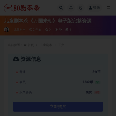
登录
全部
儿童剧本杀《万国来朝》电子版完整资源
儿童剧本
2 年前
0
90
6
当前位置：
首页
儿童剧本
正文
资源信息
普通
6金币
会员
1.8金币
3折
永久会员
免费
推荐
立即购买