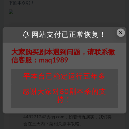
下剧本杀哦！
×
网站支付已正常恢复！
因百度网盘限制，链接有失效的风险，如遇到无
效链接请联系客服补发！！！网盘不限速下载神
大家购买剧本遇到问题，请联系微
器→
点此下载
←
信客服：maq1989
免责声明
： 本站所有剧本杀资源均为网友分享
投稿+个人整理而来，仅供学习研究使用，请勿
用于商业用途!任何人访问、浏览本站，购买或
平本台已稳定运行五年多
未购买，即代表已阅读本声明，理解并同意受本
条约约束，并遵守所有适用的法律法规。
感谢大家对80剧本杀的支
版权归属
：本站提供的任何剧本杀资源内容的版
持！
权均属于机关版权或权利人。如有侵权，请发邮
件通知并提供相关证实资料至邮箱
448271243@qq.com，如若情况属实，我们将
会在三天内下架相关剧本攻略。