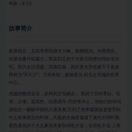
年龄：8-12
故事简介
新唐初立，太宗李世民雄才大略，励精图治。内用贤良，
劝课农桑外拓疆土，率宾归王把个大唐王朝整治得好生兴
旺。因为太过强盛，四海臣服，因此唐太宗也被天下各族
尊称为“天可汗”。万邦来朝，唐朝是当 时当之无愧的世界
中心。
优越的物质生活，多样的文化融合， 造就了当时李白、杜
甫、王维、孟浩然、白居易等-代传奇诗人，用他们的诗句
描绘出一幅幅华丽的大唐美卷;又到了世界诸国派遣使节到
中土前来朝贡的时候，天庭的文曲星邀请了唐代不同时期
最负盛名的十大文豪前来参加诗歌大会，在诗歌大会.上将