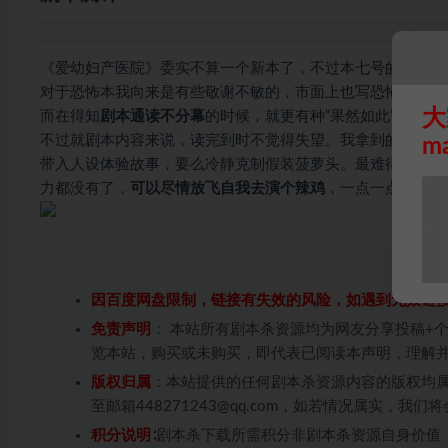
《爱幼妇产医院》委实不算一个新本了，不过本七号的确是很
对于恐怖本我向来是有些敬谢不敏的，市面上也写恐怖本除了
大
而在得知
剧本通读不分幕
的时候，就更有种“果然如此”的感觉
不过就剧本内容来说，读完到时不觉得失望。我拿到的角色是
m
带入人设体验故事，要么冷静克制假装菠萝头。最难得的就是
力都没有了，
可以尽情放飞自我去演个辣鸡
，一点一点被人爆
因百度网盘限制，链接有失效的风险，如遇到无效链
免责声明
： 本站所有剧本杀资源均为网友分享投稿+
览本站，购买或未购买，即代表已阅读本声明，理解
版权归属
：本站提供的任何剧本杀资源内容的版权均
至邮箱448271243@qq.com，如若情况属实，
积分说明
∶剧本杀下载所需积分非剧本杀资源自身价值