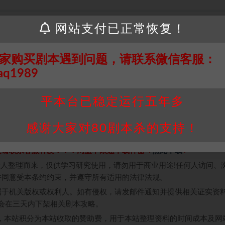
网站支付已正常恢复！
最近才上车体验了一把。
NPC扮鬼吓人就啥也没有了，所以上车的时候我心里也是没抱什么期
家购买剧本遇到问题，请联系微信客服：
了。
个非常辣鸡的人渣，
渣到基本上没有任何可取之处
。本七号玩本要么
aq1989
拿到这种角色，身上脏事一堆，人设恶心到令人发指的程度，反倒一
出黑料的时候还可以跳脱出来自我批判，这感觉也是非常美妙的！
平本台已稳定运行五年多
感谢大家对80剧本杀的支持！
接请联系客服补发！！！网盘不限速下载神器→
点此下载
←
个人整理而来，仅供学习研究使用，请勿用于商业用途!任何人访问、
并同意受本条约约束，并遵守所有适用的法律法规。
属于机关版权或权利人。如有侵权，请发邮件通知并提供相关证实资
我们将会在三天内下架相关剧本攻略。
，本站积分为本站收取的赞助费，用于本站整理资料的时间成本及网