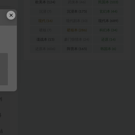
欧美本
(124)
武侠本
(46)
民国本
(103)
沉浸
(7)
沉浸本
(175)
玄幻本
(44)
×
现代
(16)
现代剧本
(10)
现代本
(689)
待。
硬核
(7)
硬核本
(286)
科幻本
(34)
谍战本
(15)
豪门惊情本
(24)
还原
(14)
非常
还原本
(606)
阵营本
(165)
韩国本
(6)
点压
浏
料
站