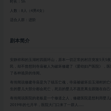
时长：5h
人数：8人（4男4女）
适合人群：进阶
剧本简介
安静祥和的玉湖村四面环山，原本一切正常的村庄突发5天5
民，却不曾想到寺庙被人为破坏修建了《爱幼妇产医院》，医
了各种诡异的传闻。
有传闻说修建寺庙是为了镇压亡魂，寺庙被破坏后玉湖村的亡
生的婴儿大部分都会死亡，死后的婴儿不愿意离去跟随在自己
有传闻说医院的老板是一个修道之人，修建医院是想利用婴儿
2019年的七月半，医院大门口来了一群人……