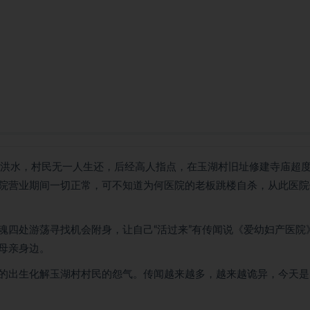
夜洪水，村民无一人生还，后经高人指点，在玉湖村旧址修建寺庙超
院营业期间一切正常，可不知道为何医院的老板跳楼自杀，从此医院
魂四处游荡寻找机会附身，让自己“活过来”有传闻说《爱幼妇产医院
母亲身边。
的出生化解玉湖村村民的怨气。传闻越来越多，越来越诡异，今天是