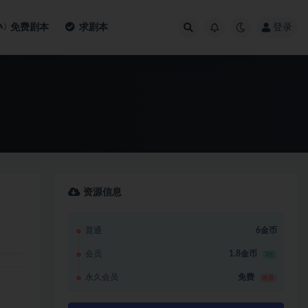
免费剧本
求剧本
登录
资源信息
普通
6金币
会员
1.8金币
3折
永久会员
免费
推荐