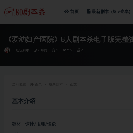
首页
最新剧本（终V专享）
全部
《爱幼妇产医院》8人剧本杀电子版完整
最新剧本
2 年前
1
297
6
当前位置：
首页
最新剧本
正文
基本介绍
题材：惊悚/推理/怪谈