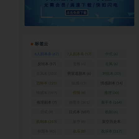
标签云
6人剧本杀
(67)
7人剧本杀
(17)
中式
(6)
反转本
(17)
变格
(6)
古风
(6)
古风本
(323)
密室逃脱本
(6)
对抗本
(33)
恐怖本
(221)
情感
(15)
情感剧本
(14)
情感本
(597)
惊悚
(8)
推理
(30)
推理剧本
(7)
推理本
(501)
新手本
(164)
日式
(9)
日式本
(107)
机制
(6)
机制本
(313)
架空
(8)
架空历史本
(102)
校园本
(45)
欢乐
(8)
欢乐本
(317)