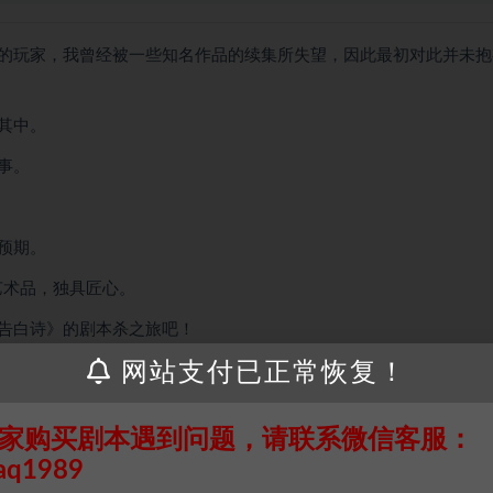
的玩家，我曾经被一些知名作品的续集所失望，因此最初对此并未抱
其中。
事。
预期。
艺术品，独具匠心。
告白诗》的剧本杀之旅吧！
网站支付已正常恢复！
那份纯粹而真挚的情感。
游戏中得到了完美的诠释。
家购买剧本遇到问题，请联系微信客服：
》剧本杀绝对值得你一试！
aq1989