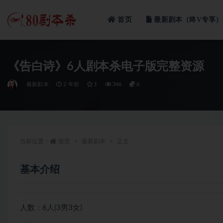
首页
最新剧本（终V专享）
全部
《告白诗》6人剧本杀电子版完整资源
最新剧本
2 年前
1
346
6
当前位置：
首页
最新剧本
正文
基本介绍
人数：6人(3男3女)