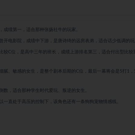
，成绩第一，适合那种张扬社牛的玩家。
曾开电影院，成绩中下游，是唐诗绮的远房表弟，适合话少低调的玩
比较C位，是高中三年的班长，成绩上游排名第三，适合付出型比较
细腻、敏感的女生，是整个剧本后期的C位，最后一幕将会是5打1，
倒数，适合那种学生时代爱玩、叛逆的女生。
以一直处于高压的控制下，该角色还有一条狗狗宠物情感线。