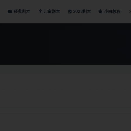
经典剧本
儿童剧本
小白教程
2023剧本