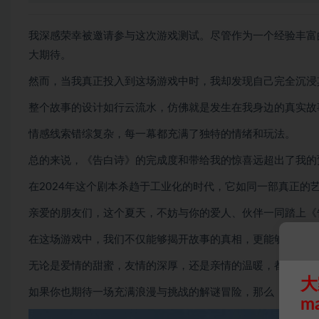
我深感荣幸被邀请参与这次游戏测试。尽管作为一个经验丰富
大期待。
然而，当我真正投入到这场游戏中时，我却发现自己完全沉浸
整个故事的设计如行云流水，仿佛就是发生在我身边的真实故
情感线索错综复杂，每一幕都充满了独特的情绪和玩法。
总的来说，《告白诗》的完成度和带给我的惊喜远超出了我的
在2024年这个剧本杀趋于工业化的时代，它如同一部真正的
亲爱的朋友们，这个夏天，不妨与你的爱人、伙伴一同踏上《
在这场游戏中，我们不仅能够揭开故事的真相，更能够感受到
无论是爱情的甜蜜，友情的深厚，还是亲情的温暖，都在这场
大
如果你也期待一场充满浪漫与挑战的解谜冒险，那么《告白诗
m