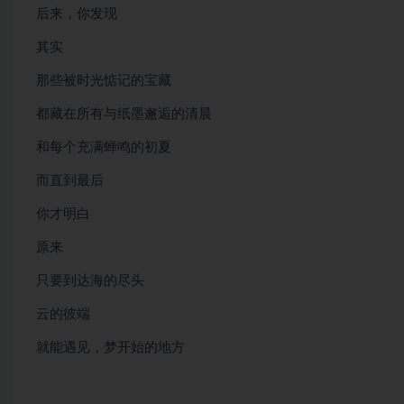
后来，你发现
其实
那些被时光惦记的宝藏
都藏在所有与纸墨邂逅的清晨
和每个充满蝉鸣的初夏
而直到最后
你才明白
原来
只要到达海的尽头
云的彼端
就能遇见，梦开始的地方