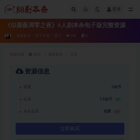
登录
全部
《似蔷薇凋零之夜》6人剧本杀电子版完整资源
最新剧本
2 年前
2
109
6
当前位置：
首页
最新剧本
正文
资源信息
普通
6金币
会员
1.8金币
3折
永久会员
免费
推荐
立即购买