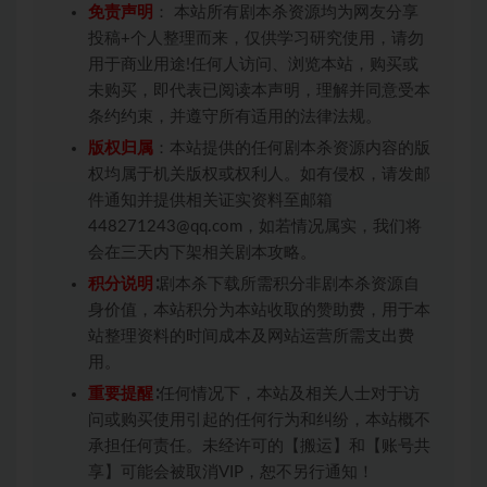
免责声明
： 本站所有剧本杀资源均为网友分享
投稿+个人整理而来，仅供学习研究使用，请勿
用于商业用途!任何人访问、浏览本站，购买或
未购买，即代表已阅读本声明，理解并同意受本
条约约束，并遵守所有适用的法律法规。
版权归属
：本站提供的任何剧本杀资源内容的版
权均属于机关版权或权利人。如有侵权，请发邮
件通知并提供相关证实资料至邮箱
448271243@qq.com，如若情况属实，我们将
会在三天内下架相关剧本攻略。
积分说明
∶剧本杀下载所需积分非剧本杀资源自
身价值，本站积分为本站收取的赞助费，用于本
站整理资料的时间成本及网站运营所需支出费
用。
重要提醒
∶任何情况下，本站及相关人士对于访
问或购买使用引起的任何行为和纠纷，本站概不
承担任何责任。未经许可的【搬运】和【账号共
享】可能会被取消VIP，恕不另行通知！