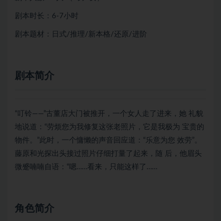
剧本时长：6-7小时
剧本题材：日式/推理/新本格/还原/进阶
剧本简介
“叮铃——”古董店大门被推开，一个女人走了进来，她 礼貌
地说道：“劳烦您为我修复这张老照片，它是我极为 宝贵的
物件。”此时，一个慵懒的声音回应道：“乐意为您 效劳”。
藤原和光探出头接过照片仔细打量了起来，随 后，他眉头
微蹙喃喃自语：“嗯……看来，只能这样了……
角色简介